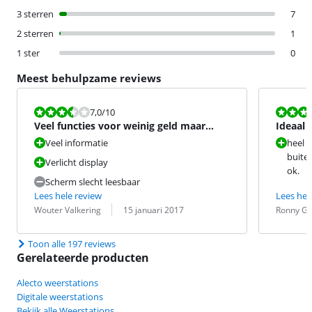
3 sterren
7
2 sterren
1
1 ster
0
Meest behulpzame reviews
Beoordeling is 7,0 van de 10.
Beoordeling i
7,0
/10
Veel functies voor weinig geld maar
Ideaal 
slecht afgewerkt.
Veel informatie
heel 
buiten
Verlicht display
ok.
Scherm slecht leesbaar
Lees hele review
Lees hel
Beoordeling door:
Datum:
Beoordeling 
Datum:
Wouter Valkering
15 januari 2017
Ronny Ge
Toon alle 197 reviews
Gerelateerde producten
Alecto weerstations
Digitale weerstations
Bekijk alle Weerstations