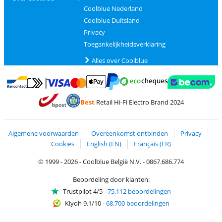
Coolblue Nederland
Coolblue Duitsland
Privacy
Toegankelijkheidsverklaring
Alles over Coolblue
Betalen met MasterCard en Visa via ClickToPay
Betalen met Ecocheques
Betalen met Bancontact
Betalen met ApplePay
Webshop Trustmar
Betalen met PayPal
Best
Retail Hi-Fi Electro Brand 2024
Trustprofile van Coolblue
Verzending en bezorging met bPost
Algemene voorwaarden
Overeenkomst ontbinden
Privacy
Cookies
English (EN)
Français (FR)
© 1999 - 2026 - Coolblue België N.V. - 0867.686.774
Beoordeling door klanten:
Trustpilot 4/5
-
75.112 beoordelingen
Kiyoh 9.1/10
-
68.700 beoordelingen