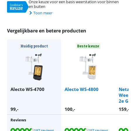
Onze keuze voor een basis weerstation voor binnen
en buiten
Toon meer
Vergelijkbare en betere producten
Huidig product
Beste keuze
Alecto WS-4700
Alecto WS-4800
Neta
Weers
2e Ge
99
,-
100
,-
159
,-
Reviews
Beoordeling is 8,8 van de 10, gebaseerd op 197 reviews.
Beoordeling is 8,8 van de 10, gebaseerd op 197 reviews.
Beoordeling is 4,0 van de 10, gebaseerd op 1 review.
Beoordeling is 8,7 van de 10, gebaseerd op 245 reviews.
197 reviews
197 reviews