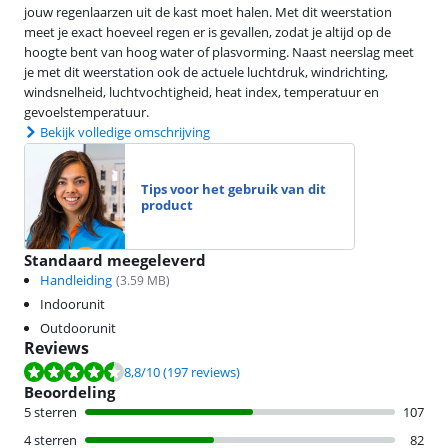
jouw regenlaarzen uit de kast moet halen. Met dit weerstation
meet je exact hoeveel regen er is gevallen, zodat je altijd op de
hoogte bent van hoog water of plasvorming. Naast neerslag meet
je met dit weerstation ook de actuele luchtdruk, windrichting,
windsnelheid, luchtvochtigheid, heat index, temperatuur en
gevoelstemperatuur.
Bekijk volledige omschrijving
Tips voor het gebruik van dit
product
Standaard meegeleverd
Handleiding
(
3.59
MB)
Indoorunit
Outdoorunit
Reviews
Beoordeling is 8,8 van de 10, gebaseerd op 197 reviews.
8,8
/10
(197 reviews)
Beoordeling
5 sterren
107
4 sterren
82