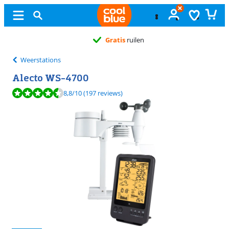
Gratis
ruilen
Weerstations
Alecto WS-4700
Beoordeling is 8,8 van de 10, gebaseerd op 197 reviews.
8,8
/10
(197 reviews)