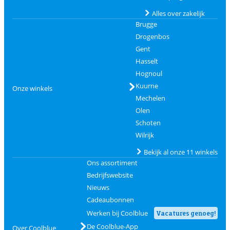
Alles over zakelijk
Brugge
Drogenbos
Gent
Hasselt
Hognoul
Kuurne
Onze winkels
Mechelen
Olen
Schoten
Wilrijk
Bekijk al onze 11 winkels
Ons assortiment
Bedrijfswebsite
Nieuws
Cadeaubonnen
Werken bij Coolblue
Vacatures genoeg!
De Coolblue-App
Over Coolblue