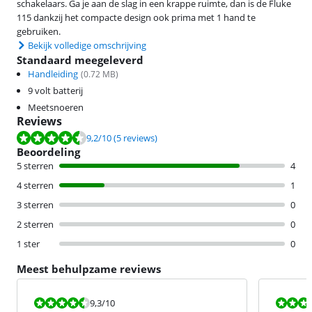
schakelaars. Ga je aan de slag in een krappe ruimte, dan is de Fluke
115 dankzij het compacte design ook prima met 1 hand te
gebruiken.
Bekijk volledige omschrijving
Standaard meegeleverd
Handleiding
(
0.72
MB)
9 volt batterij
Meetsnoeren
Reviews
Beoordeling is 9,2 van de 10, gebaseerd op 5 reviews.
9,2
/10
(5 reviews)
Beoordeling
5 sterren
4
4 sterren
1
3 sterren
0
2 sterren
0
1 ster
0
Meest behulpzame reviews
Beoordeling is 9,3 van de 10.
Beoordeling i
9,3
/10