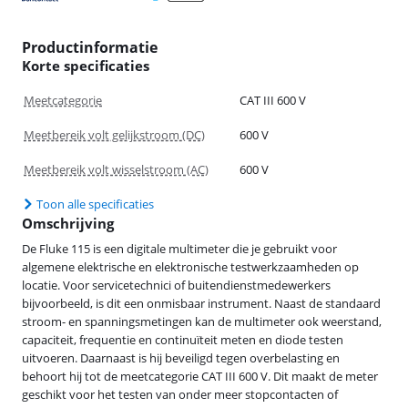
Productinformatie
Korte specificaties
Meetcategorie
CAT III 600 V
Meetbereik volt gelijkstroom (DC)
600 V
Meetbereik volt wisselstroom (AC)
600 V
Toon alle specificaties
Omschrijving
De Fluke 115 is een digitale multimeter die je gebruikt voor
algemene elektrische en elektronische testwerkzaamheden op
locatie. Voor servicetechnici of buitendienstmedewerkers
bijvoorbeeld, is dit een onmisbaar instrument. Naast de standaard
stroom- en spanningsmetingen kan de multimeter ook weerstand,
capaciteit, frequentie en continuïteit meten en diode testen
uitvoeren. Daarnaast is hij beveiligd tegen overbelasting en
behoort hij tot de meetcategorie CAT III 600 V. Dit maakt de meter
geschikt voor het testen van onder meer stopcontacten of