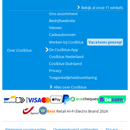
Bekijk al onze 11 winkels
Ons assortiment
Bedrijfswebsite
Nieuws
Cadeaubonnen
Werken bij Coolblue
Vacatures genoeg!
De Coolblue-App
Over Coolblue
Coolblue Nederland
Coolblue Duitsland
Privacy
Toegankelijkheidsverklaring
Alles over Coolblue
Betalen met MasterCard en Visa via ClickToPay
Betalen met Ecocheques
Betalen met Bancontact
Betalen met ApplePay
Webshop Trustmar
Betalen met PayPal
Best
Retail Hi-Fi Electro Brand 2024
Trustprofile van Coolblue
Verzending en bezorging met bPost
Algemene voorwaarden
Overeenkomst ontbinden
Privacy