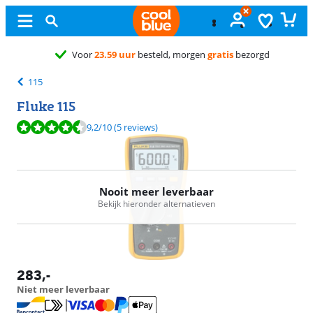
115
Fluke 115
Beoordeling is 9,2 van de 10, gebaseerd op 5 reviews.
9,2
/10
(5 reviews)
Nooit meer leverbaar
Bekijk hieronder alternatieven
283
,-
Niet meer leverbaar