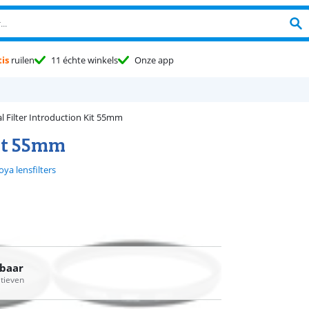
is
ruilen
11 échte winkels
Onze app
al Filter Introduction Kit 55mm
Kit 55mm
ya lensfilters
rbaar
atieven