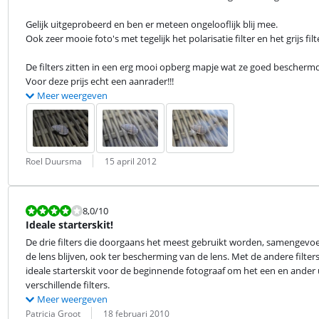
Gelijk uitgeprobeerd en ben er meteen ongelooflijk blij mee.

Ook zeer mooie foto's met tegelijk het polarisatie filter en het grijs fi
De filters zitten in een erg mooi opberg mapje wat ze goed beschermd.
Voor deze prijs echt een aanrader!!!
Meer weergeven
Beoordeling door:
Datum:
Roel Duursma
15 april 2012
Beoordeling is 8,0 van de 10.
8,0
/10
Ideale starterskit!
De drie filters die doorgaans het meest gebruikt worden, samengevoegd i
de lens blijven, ook ter bescherming van de lens. Met de andere filter
ideale starterskit voor de beginnende fotograaf om het een en ander 
verschillende filters.
Meer weergeven
Beoordeling door:
Datum:
Patricia Groot
18 februari 2010