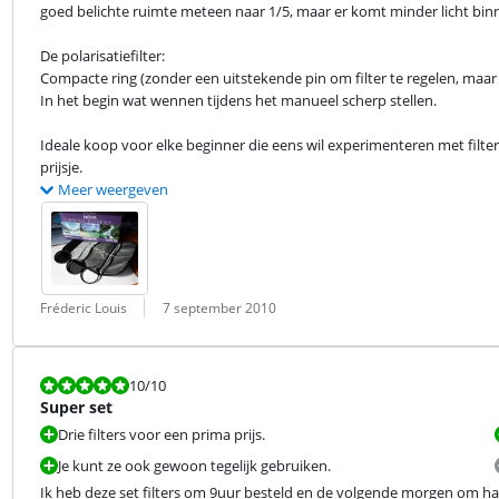
goed belichte ruimte meteen naar 1/5, maar er komt minder licht binn
De polarisatiefilter:

Compacte ring (zonder een uitstekende pin om filter te regelen, maar in
In het begin wat wennen tijdens het manueel scherp stellen.
Ideale koop voor elke beginner die eens wil experimenteren met filters 
prijsje.
Meer weergeven
Beoordeling door:
Datum:
Fréderic Louis
7 september 2010
Beoordeling is 10 van de 10.
10
/10
Super set
Drie filters voor een prima prijs.
Je kunt ze ook gewoon tegelijk gebruiken.
Ik heb deze set filters om 9uur besteld en de volgende morgen om hal