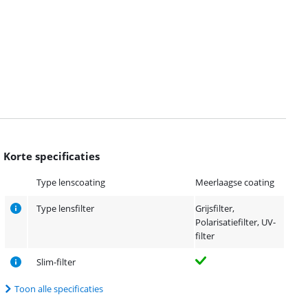
Korte specificaties
Type lenscoating
Meerlaagse coating
Type lensfilter
Grijsfilter,
Polarisatiefilter, UV-
filter
Slim-filter
Toon alle specificaties