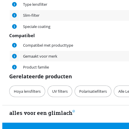
Type lensfilter
Slim-filter
Speciale coating
Compatibel
Compatibel
Compatibel met producttype
Gemaakt voor merk
Product familie
Gerelateerde producten
Hoya lensfilters
UV filters
Polarisatiefilters
Alle L
alles voor een glimlach