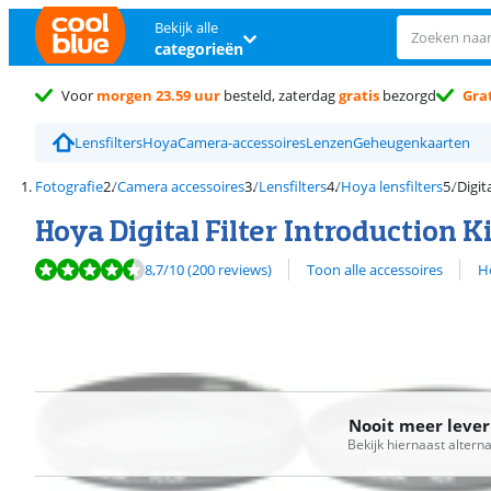
Bekijk alle
categorieën
Voor
morgen 23.59 uur
besteld, zaterdag
gratis
bezorgd
Grat
Lensfilters
Hoya
Camera-accessoires
Lenzen
Geheugenkaarten
Fotografie
Camera accessoires
Lensfilters
Hoya lensfilters
Digit
Hoya Digital Filter Introduction 
Beoordeling is 8,7 van de 10, gebaseerd op 200 reviews.
Bekijk alle
8,7
/10
(200 reviews)
Toon alle accessoires
Ho
Nooit meer leve
Bekijk hiernaast altern