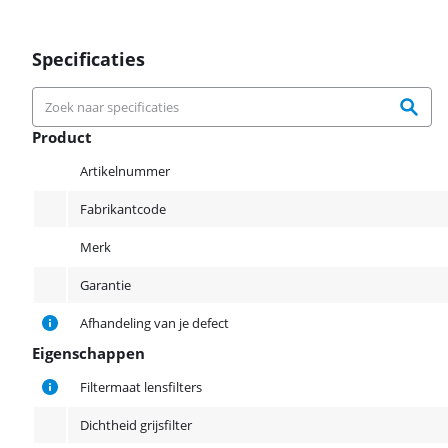
Specificaties
Product
Product
Artikelnummer
Fabrikantcode
Merk
Garantie
Afhandeling van je defect
Eigenschappen
Eigenschappen
Filtermaat lensfilters
Dichtheid grijsfilter