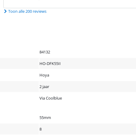
Toon alle 200 reviews
84132
HO-DFK55II
Hoya
2 jaar
Via Coolblue
55mm
8