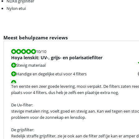
NDX8 grijsfilter
Nylon etui
Meest behulpzame reviews
Beoordeling is 10 van de 10.
10
/10
Hoya lenskit: UV-, grijs- en polarisatiefilter
Stevig materiaal
Handige en degelijke etui voor 4 filters
Ten eerste een zeer goede levering, mooi verpakt. De filters zaten reeds
plaats voor 4 filters, dus heb je zelfs een plaatsje extra nog.
De Uv-filter:

stevige metalen ring, voelt goed en stevig aan. Kan wel tegen een stoo
probleem voor de zonnekap en lensdop.
De grijsfilter:

Redelijk straffe grijsfilter, zie je ook aan de filter zelf (je kan er amper