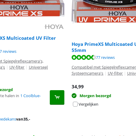
S Multicoated UV Filter
Hoya PrimeXS Multicoated U
55mm
9,4 van de 10, gebaseerd op 77 reviews.
7 reviews
9,4 van de 10, gebaseerd op 77 reviews.
77 reviews
 Spiegelreflexcamera's,
a's
|
UV-filter
|
Universeel
Compatibel met Spiegelreflexcamer
Systeemcamera's
|
UV-filter
|
Univ
34,99
ezorgd
te halen in
1 Coolblue-
Morgen bezorgd
Vergelijken
eedekans
van
35
,-