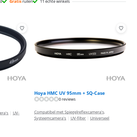
d
Gratis
ruilen
11 échte winkels
Hoya HMC UV 95mm + SQ-Case
0 reviews
Compatibel met Spiegelreflexcamera's,
era's
|
UV-
Systeemcamera's
|
UV-filter
|
Universeel