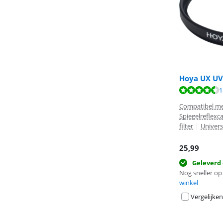
Hoya UX UV
Beoordeling is 
1
Beoordeling is 
Beoordeling is 
Compatibel me
Spiegelreflex
filter
|
Univers
25,99
Geleverd
Nog sneller op 
winkel
Vergelijken