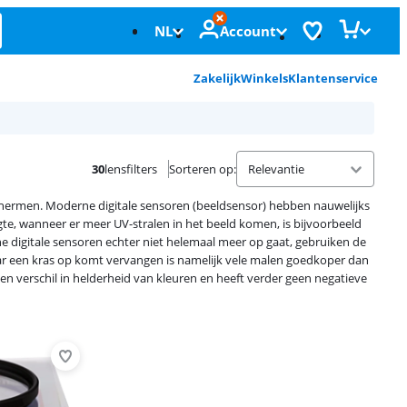
NL
Account
Zakelijk
Winkels
Klantenservice
30
lensfilters
Sorteren op
:
beschermen. Moderne digitale sensoren (beeldsensor) hebben nauwelijks
ogte, wanneer er meer UV-stralen in het beeld komen, is bijvoorbeeld
e digitale sensoren echter niet helemaal meer op gaat, gebruiken de
aar een kras op komt vervangen is namelijk vele malen goedkoper dan
 geen verschil in helderheid van kleuren en heeft verder geen negatieve
Advertentie