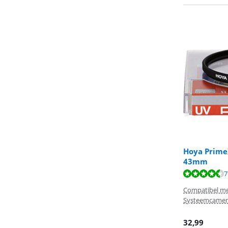
Hoya PrimeX
43mm
Beoordeling is 
Beoordeling is 
Beoordeling is 
7
Compatibel met
Systeemcamer
32,99