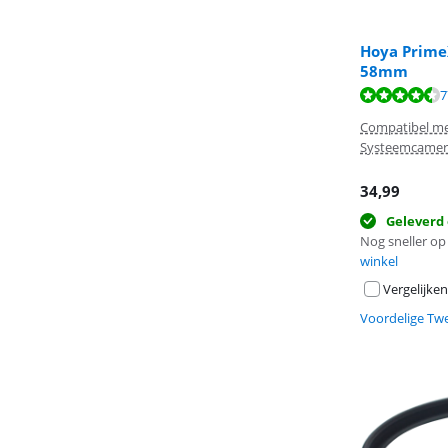
Hoya PrimeX
58mm
Beoordeling is 
Beoordeling is 
Beoordeling is 
7
Compatibel met
Systeemcamer
34,99
Geleverd
Nog sneller op 
winkel
Vergelijken
Voordelige Tw