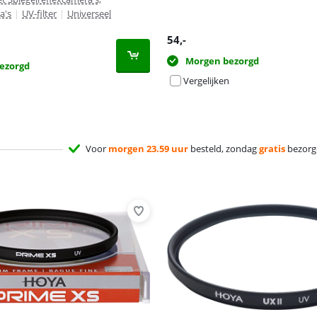
a's
|
UV-filter
|
Universeel
54
,-
Morgen bezorgd
ezorgd
Vergelijken
Voor
morgen 23.59 uur
besteld, zondag
gratis
bezorg