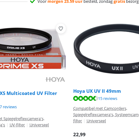
Voor
morgen 23.59 uur
besteld, zondag
gratis
bezorg
Hoya UX UV II 49mm
S Multicoated UV Filter
9,1 van de 10, gebaseerd op 15 reviews.
15 reviews
9,4 van de 10, gebaseerd op 77 reviews.
7 reviews
Compatibel met Camcorders,
Spiegelreflexcamera's, Systeemcam
 Spiegelreflexcamera's,
filter
|
Universeel
a's
|
UV-filter
|
Universeel
22,99