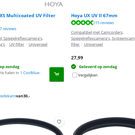
S Multicoated UV Filter
Hoya UX UV II 67mm
9,1 van de 10, gebaseerd op 15 reviews.
9,1 van de 10, gebaseerd op 15 reviews.
15 reviews
9,4 van de 10, gebaseerd op 77 reviews.
7 reviews
Compatibel met Camcorders,
 Spiegelreflexcamera's,
Spiegelreflexcamera's, Systeemcam
a's
|
UV-filter
|
Universeel
filter
|
Universeel
27,99
 op zondag
Geleverd op zondag
te halen in
1 Coolblue-
Vergelijken
eedekans
van
30
,-