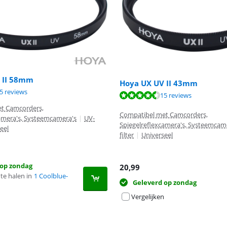
 II 58mm
Hoya UX UV II 43mm
9,1 van de 10, gebaseerd op 15 reviews.
5 reviews
9,1 van de 10, gebaseerd op 15 reviews.
9,1 van de 10, gebaseerd op 15 reviews.
15 reviews
t Camcorders,
Compatibel met Camcorders,
camera's, Systeemcamera's
|
UV-
Spiegelreflexcamera's, Systeemcam
eel
filter
|
Universeel
 op zondag
20,99
te halen in
1 Coolblue-
Geleverd op zondag
Vergelijken