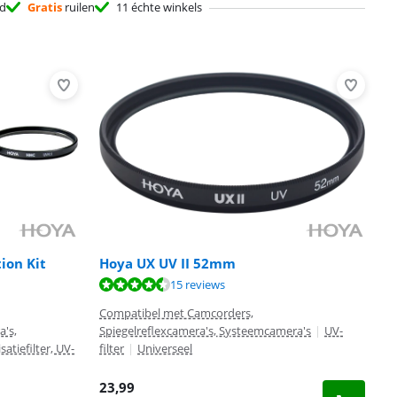
d
Gratis
ruilen
11 échte winkels
tion Kit
Hoya UX UV II 52mm
15 reviews
Compatibel met Camcorders,
a's,
Spiegelreflexcamera's, Systeemcamera's
|
UV-
isatiefilter, UV-
filter
|
Universeel
23,99