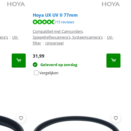
Hoya UX UV II 77mm
15 reviews
Compatibel met Camcorders,
era's
|
UV-
Spiegelreflexcamera's, Systeemcamera's
|
UV-
filter
|
Universeel
31,99
Geleverd op zondag
Vergelijken