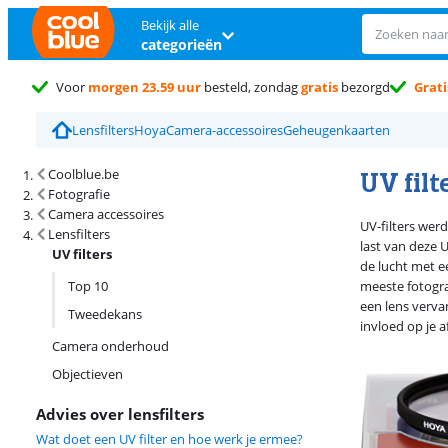
Bekijk alle
categorieën
Voor
morgen 23.59 uur
besteld, zondag
gratis
bezorgd
Grati
Lensfilters
Hoya
Camera-accessoires
Geheugenkaarten
Zoekresultaten en sortering
UV filt
Coolblue.be
Fotografie
Camera accessoires
UV-filters wer
Lensfilters
last van deze 
UV filters
de lucht met e
Top 10
meeste fotogra
een lens vervan
Tweedekans
invloed op je 
Camera onderhoud
Objectieven
Advies over lensfilters
Wat doet een UV filter en hoe werk je ermee?