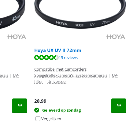
Hoya UX UV II 72mm
15 reviews
Compatibel met Camcorders,
era's
|
UV-
Spiegelreflexcamera's, Systeemcamera's
|
UV-
filter
|
Universeel
28,99
Geleverd op zondag
Vergelijken