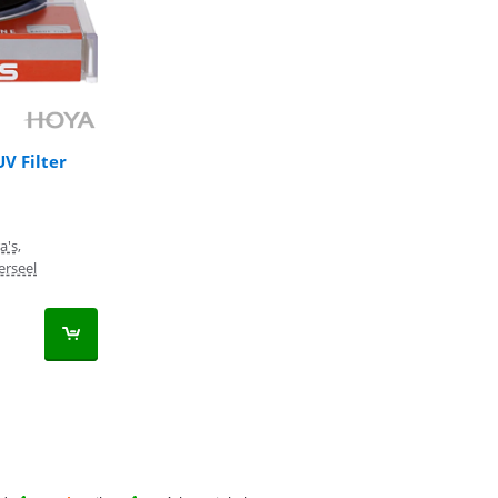
V Filter
a's,
erseel