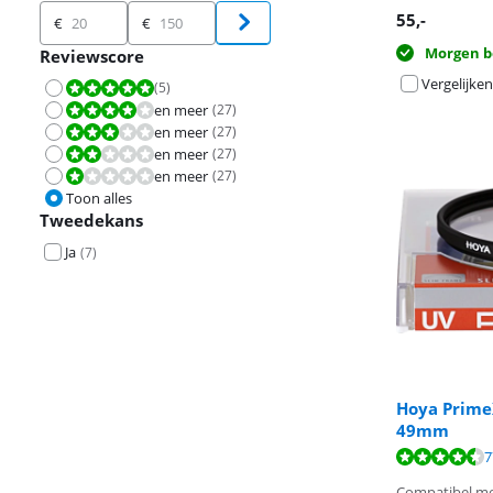
Prijs
55
,-
€
€
Morgen b
Reviewscore
Vergelijken
(
5
)
Beoordeling is 10 van de 10.
en meer
(
27
)
Beoordeling is 8,0 van de 10.
en meer
(
27
)
Beoordeling is 6,0 van de 10.
en meer
(
27
)
Beoordeling is 4,0 van de 10.
en meer
(
27
)
Beoordeling is 2,0 van de 10.
Toon alles
Tweedekans
Ja
(
7
)
Hoya PrimeX
Beoordeling is 
49mm
Beoordeling is
Beoordeling is 
7
Compatibel met