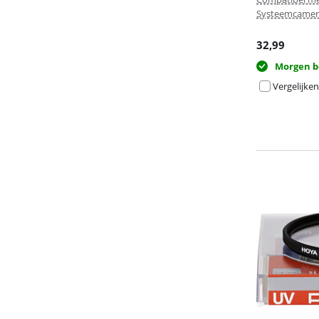
Systeemcamer
32,99
Morgen b
Vergelijken