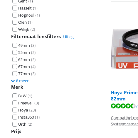
Gent
(
1
)
Hasselt
(
1
)
Hognoul
(
1
)
Olen
(
1
)
Wilrijk
(
2
)
Filtermaat lensfilters
Uitleg
49mm
(
3
)
55mm
(
2
)
62mm
(
2
)
67mm
(
4
)
77mm
(
3
)
8 meer
Merk
Hoya PrimeX
B+W
(
1
)
Beoordeling is 
82mm
Freewell
(
3
)
Beoordeling is 
7
Hoya
(
23
)
Insta360
(
1
)
Compatibel met
Systeemcamer
Urth
(
2
)
Prijs