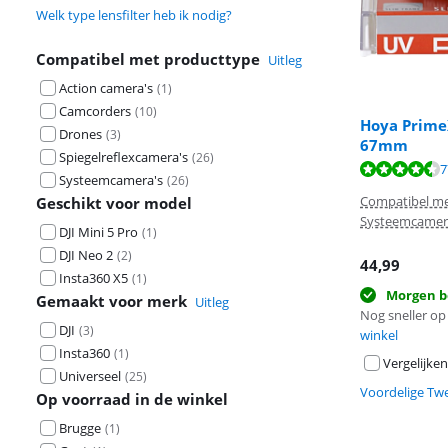
Welk type lensfilter heb ik nodig?
Compatibel met producttype
Uitleg
Action camera's
(
1
)
Camcorders
(
10
)
Hoya PrimeX
Drones
(
3
)
67mm
Spiegelreflexcamera's
(
26
)
Beoordeling is 
7
Systeemcamera's
(
26
)
Beoordeling is 
Compatibel met
Geschikt voor model
Systeemcamer
DJI Mini 5 Pro
(
1
)
DJI Neo 2
(
2
)
44,99
Insta360 X5
(
1
)
Morgen b
Gemaakt voor merk
Uitleg
Nog sneller op 
DJI
(
3
)
winkel
Insta360
(
1
)
Vergelijken
Universeel
(
25
)
Voordelige Tw
Op voorraad in de winkel
Brugge
(
1
)