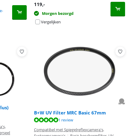
119
,-
e-
Morgen bezorgd
Vergelijken
lus)
B+W UV Filter MRC Basic 67mm
1 review
a's,
Compatibel met Spiegelreflexcamera's,
erseel
Systeemcamera's
|
Basis beschermfilter, UV-