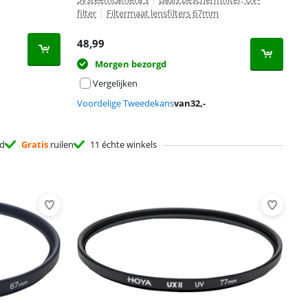
filter
|
Filtermaat lensfilters 67mm
48,99
Morgen bezorgd
Vergelijken
Voordelige Tweedekans
van
32
,-
d
Gratis
ruilen
11 échte winkels