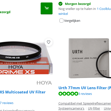
Morgen bezorgd
Nog sneller op te halen in
1 Coolblu
ezorgd
winkel
Vergelijken
Urth 77mm UV Lens Filter (P
S Multicoated UV Filter
9,6 van de 10, gebaseerd op 3 reviews.
3 reviews
 10 van de 10, gebaseerd op 1 review.
9,4 van de 10, gebaseerd op 77 reviews.
7 reviews
Compatibel met Spiegelreflexcamer
Systeemcamera's
|
UV-filter
|
Univ
 Spiegelreflexcamera's,