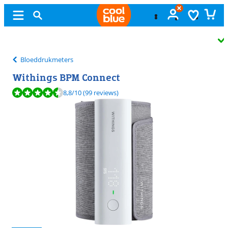
Gratis
ruilen
Bloeddrukmeters
Withings BPM Connect
Beoordeling is 8,8 van de 10, gebaseerd op 99 reviews.
8,8
/10
(99 reviews)