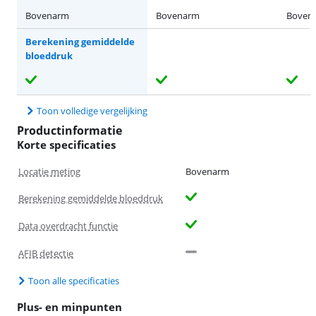
Bovenarm
Bovenarm
Boven
Berekening gemiddelde
bloeddruk
Toon volledige vergelijking
Productinformatie
Korte specificaties
Locatie meting
Bovenarm
Berekening gemiddelde bloeddruk
Data overdracht functie
AFIB detectie
Toon alle specificaties
Plus- en minpunten