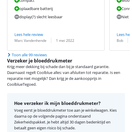
compact
Mooie
oplaadbare batterij
Conne
display(?) slecht leesbaar
Niet e
Lees hele review
Lees hel
Beoordeling door:
Datum:
Beoordeling 
Datum:
Marc Vandenhende
1 mei 2022
Bob
Toon alle 99 reviews
Verzeker je bloeddrukmeter
Krijg meer dekking bij schade dan bij je standaard garantie.
Daarnaast regelt Coolblue alles: van afsluiten tot reparatie. Is een
reparatie niet mogelijk? Dan krijg je de aankoopprijs in
CoolblueTegoed.
Hoe verzeker ik mijn bloeddrukmeter?
Voeg eerst je bloeddrukmeter toe aan je winkelwagen. Kies
daarna op de volgende pagina onderstaand
Zekerheidspakket. Je hebt altijd 30 dagen bedenktijd en
betaalt geen eigen risico bij schade.