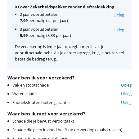
XCover Zekerheidspakket zonder diefstaldekking
2 jaar vooruitbetalen
Uitleg
7,99
eenmalig (4,- per jaar)
3 jaar vooruitbetalen
Uitleg
9,99
eenmalig (3,33 per jaar)
De verzekering is ieder jaar opzegbaar, zelfs als je
vooruitbetaald hebt. Als je eerder opzegt, krijg je het te veel
betaalde bedrag terug.
Waar ben ik voor verzekerd?
Val- en stootschade
Uitleg
Waterschade
Uitleg
Fabrieksfouten buiten garantie
Uitleg
Waar ben ik niet voor verzekerd?
Schade die je bewust veroorzaakt
Schade die geen invloed heeft op de werking (zoals krassen)
Schade door grove nalatigheid