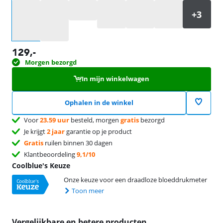
Selecteer een optie
129
,-
Morgen bezorgd
In mijn winkelwagen
Ophalen in de winkel
Voor
23.59 uur
besteld, morgen
gratis
bezorgd
Je krijgt
2 jaar
garantie op je product
Gratis
ruilen binnen 30 dagen
Klantbeoordeling
9,1/10
Coolblue's Keuze
Onze keuze voor een draadloze bloeddrukmeter
Toon meer
Vergelijkbare en betere producten