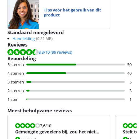
Tips voor het gebruik van dit
product
Standaard meegeleverd
Handleiding
(
0.52
MB)
Reviews
Beoordeling is 8,8 van de 10, gebaseerd op 99 reviews.
8,8
/10
(99 reviews)
Beoordeling
5 sterren
50
4 sterren
40
3 sterren
5
2 sterren
3
1 ster
1
Meest behulpzame reviews
Beoordeling is 7,6 van de 10.
Beoordeling i
7,6
/10
Gemengde gevoelens bij, zou het niet
Stelt t
opnieuw kopen
gebruik