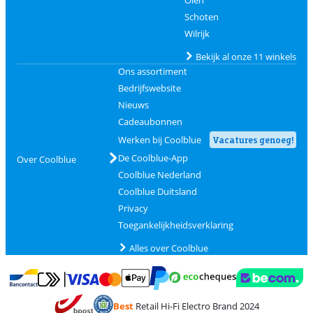
Schoten
Wilrijk
Bekijk al onze 11 winkels
Ons assortiment
Bedrijfswebsite
Nieuws
Cadeaubonnen
Werken bij Coolblue
Vacatures genoeg!
De Coolblue-App
Over Coolblue
Coolblue Nederland
Coolblue Duitsland
Privacy
Toegankelijkheidsverklaring
Alles over Coolblue
Betalen met MasterCard en Visa via ClickToPay
Betalen met Ecocheques
Betalen met Bancontact
Betalen met ApplePay
Webshop Trustmar
Betalen met PayPal
Best
Retail Hi-Fi Electro Brand 2024