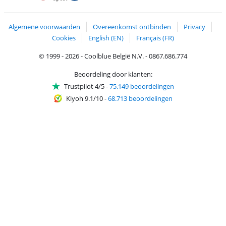
Trustprofile van Coolblue
Verzending en bezorging met bPost
Algemene voorwaarden
Overeenkomst ontbinden
Privacy
Cookies
English (EN)
Français (FR)
© 1999 - 2026 - Coolblue België N.V. - 0867.686.774
Beoordeling door klanten:
Trustpilot 4/5
-
75.149 beoordelingen
Kiyoh 9.1/10
-
68.713 beoordelingen