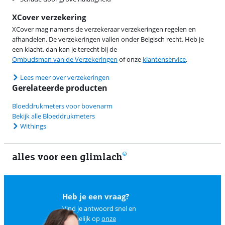
XCover verzekering
XCover mag namens de verzekeraar verzekeringen regelen en
afhandelen. De verzekeringen vallen onder Belgisch recht. Heb je
een klacht, dan kan je terecht bij de
Ombudsman van de Verzekeringen
of onze
klantenservice
.
Lees meer over verzekeringen
Gerelateerde producten
Bloeddrukmeters voor bovenarm
Bekijk alle Bloeddrukmeters
Withings
alles voor een glimlach
1
Heb je een vraag?
Vind je antwoord snel en
makkelijk op
onze