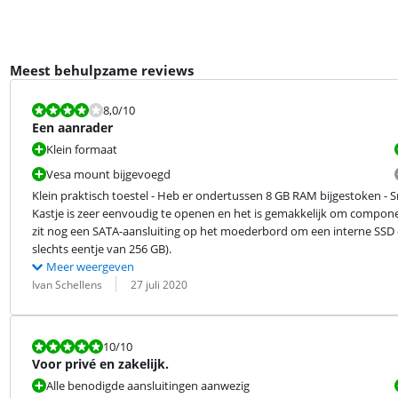
Meest behulpzame reviews
Beoordeling is 8,0 van de 10.
8,0
/10
Een aanrader
Klein formaat
Vesa mount bijgevoegd
Klein praktisch toestel - Heb er ondertussen 8 GB RAM bijgestoken - Sn
Kastje is zeer eenvoudig te openen en het is gemakkelijk om component
zit nog een SATA-aansluiting op het moederbord om een interne SSD o
slechts eentje van 256 GB).
Meer weergeven
Beoordeling door:
Datum:
Ivan Schellens
27 juli 2020
Beoordeling is 10 van de 10.
10
/10
Voor privé en zakelijk.
Alle benodigde aansluitingen aanwezig