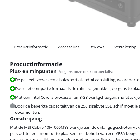
Productinformatie
Accessoires
Reviews
Verzekering
Productinformatie
Plus- en minpunten
Volgens onze desktopspecialist
De pc heeft zowel een displayport als hdmi aansluiting, waardoor j
Door het compacte formaat is de mini pc gemakkelijk ergens te plaa
Met een Intel Core i5 processor en 8 GB werkgeheugen, multitask je
Door de beperkte capaciteit van de 256 gigabyte SSD schijf moet je s
documenten.
Omschrijving
Met de MSI Cubi 5 10M-006MYS werk je aan de onlangs geschoten vakanti
pc is achter een monitor te plaatsen met behulp van een VESA beugel. Zo
processor is geschikt om te werken met zware software, dus open geru