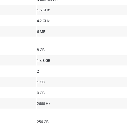
1,6 GHz
4,2 GHz
6 MB
8 GB
1 x 8 GB
2
1 GB
0 GB
2666 Hz
256 GB