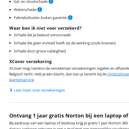
Val- en stootschade
Waterschade
Fabrieksfouten buiten garantie
Waar ben ik niet voor verzekerd?
Schade die je bewust veroorzaakt
Schade die geen invloed heeft op de werking (zoals krassen)
Schade door grove nalatigheid
XCover verzekering
XCover mag namens de verzekeraar verzekeringen regelen en afhandel
Belgisch recht. Heb je een klacht, dan kan je terecht bij de
Ombudsman 
klantenservice
.
Lees meer over verzekeringen
Ontvang 1 jaar gratis Norton bij een laptop o
Bij aankoop van een laptop of desktop krijg je gratis 1 jaar Norton 36
dag na aankoop ontvang je een e-mail met een persoonlijke voucherco