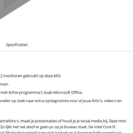
Specificaties
e 2 monitoren gebruikt op deze MSI.
tsen.
 met lichte programma's zoals Microsoft Office.
neller op zoek naar extra opslagruimte voor al jouw foto's, video's en
efoto's, maak je presentaties of houd je je social media bij. Deze mini
 lijkt het net alsof er geen pc op je bureau staat. De Intel Core i5
st Photoshop terwijl je muziek luistert en je browser hebt openstaan