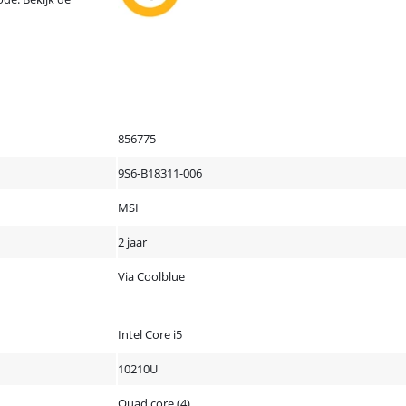
856775
9S6-B18311-006
MSI
2 jaar
Via Coolblue
Intel Core i5
10210U
Quad core (4)