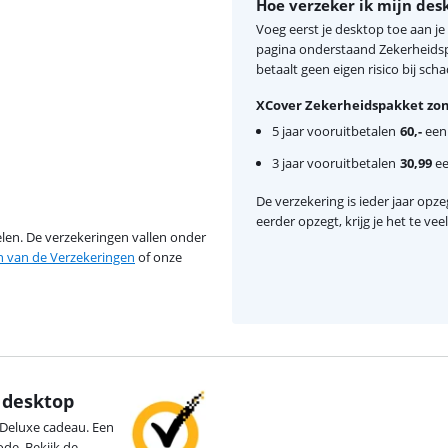
Hoe verzeker ik mijn des
Voeg eerst je desktop toe aan j
pagina onderstaand Zekerheidspa
betaalt geen eigen risico bij scha
XCover Zekerheidspakket zon
5 jaar vooruitbetalen
60,-
eenm
3 jaar vooruitbetalen
30,99
ee
De verzekering is ieder jaar opzeg
eerder opzegt, krijg je het te ve
en. De verzekeringen vallen onder
van de Verzekeringen
of onze
f desktop
0 Deluxe cadeau. Een
de. Bekijk de