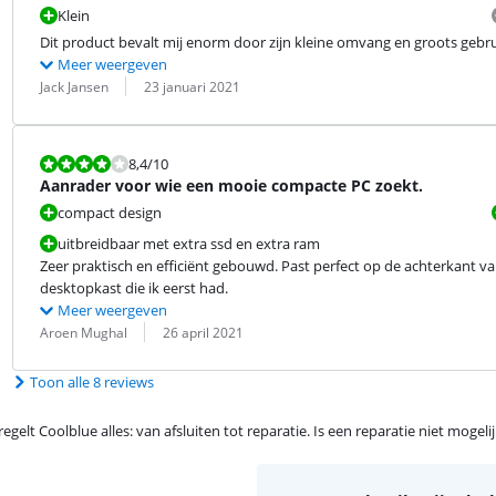
Klein
Dit product bevalt mij enorm door zijn kleine omvang en groots gebru
Meer weergeven
Beoordeling door:
Datum:
Jack Jansen
23 januari 2021
Beoordeling is 8,4 van de 10.
8,4
/10
Aanrader voor wie een mooie compacte PC zoekt.
compact design
uitbreidbaar met extra ssd en extra ram
Zeer praktisch en efficiënt gebouwd. Past perfect op de achterkant v
desktopkast die ik eerst had.
Meer weergeven
Beoordeling door:
Datum:
Aroen Mughal
26 april 2021
Toon alle 8 reviews
egelt Coolblue alles: van afsluiten tot reparatie. Is een reparatie niet mogel