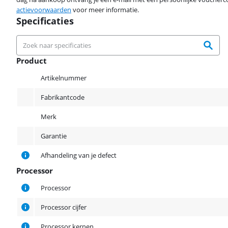
actievoorwaarden
voor meer informatie.
Specificaties
Product
Product
Artikelnummer
Fabrikantcode
Merk
Garantie
Afhandeling van je defect
Processor
Processor
Processor
Processor cijfer
Processor kernen