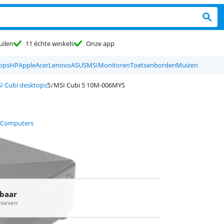
uilen
11 échte winkels
Onze app
tops
HP
Apple
Acer
Lenovo
ASUS
MSI
Monitoren
Toetsenborden
Muizen
I Cubi desktops
MSI Cubi 5 10M-006MYS
 Computers
rbaar
atieven