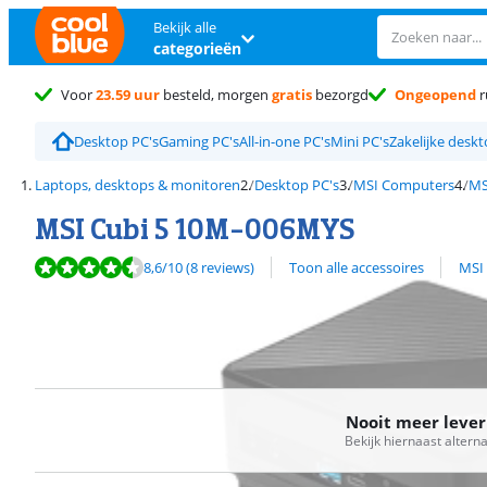
Bekijk alle
categorieën
Voor
23.59 uur
besteld, morgen
gratis
bezorgd
Ongeopend
r
Desktop PC's
Gaming PC's
All-in-one PC's
Mini PC's
Zakelijke desk
Laptops, desktops & monitoren
Desktop PC's
MSI Computers
MS
MSI Cubi 5 10M-006MYS
Beoordeling is 8,6 van de 10, gebaseerd op 8 reviews.
Bekijk alle
8,6
/10
(8 reviews)
Toon alle accessoires
MSI
Nooit meer leve
Bekijk hiernaast altern