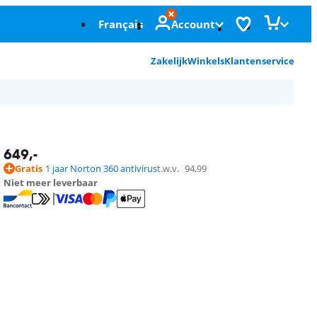
Français
Account
Zakelijk
Winkels
Klantenservice
649
,-
Gratis
1 jaar Norton 360 antivirus
t.w.v.
94,99
Niet meer leverbaar