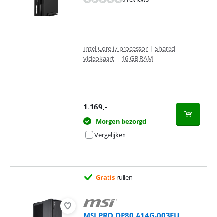
Intel Core i7 processor
|
Shared
videokaart
|
16 GB RAM
1.169
,-
Morgen bezorgd
Vergelijken
Gratis
ruilen
MSI PRO DP80 A14G-003EU