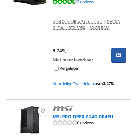
Beoordeling is 9,0 van de 10, gebaseerd op 2 reviews.
2 reviews
Intel Core Ultra 7 processor
|
NVIDIA
GeForce RTX 5080
|
32 GB RAM
3.749
,-
Niet meer leverbaar
Vergelijken
Voordelige Tweedekans
van
3.275
,-
MSI PRO DP80 A14G-004EU
0 reviews