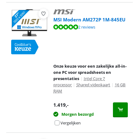
MSI Modern AM272P 1M-845EU
Beoordeling is 10 van de 10, gebaseerd op 2 reviews.
2 reviews
Onze keuze voor een zakelijke all-in-
one PC voor spreadsheets en
presentaties
|
Intel Core 7
processor
|
Shared videokaart
|
16 GB
RAM
1.419
,-
Morgen bezorgd
Vergelijken