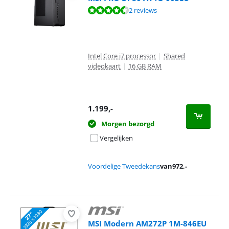
Beoordeling is 9,2 van de 10, gebaseerd op 2 reviews.
2 reviews
Intel Core i7 processor
|
Shared
videokaart
|
16 GB RAM
1.199
,-
Morgen bezorgd
Vergelijken
Voordelige Tweedekans
van
972
,-
MSI Modern AM272P 1M-846EU