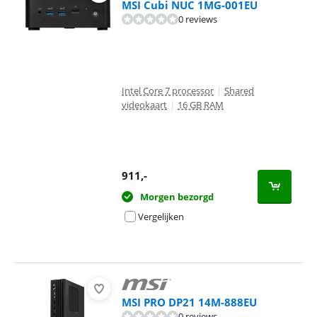
MSI Cubi NUC 1MG-001EU
0 reviews
Intel Core 7 processor
|
Shared
videokaart
|
16 GB RAM
911
,-
Morgen bezorgd
Vergelijken
MSI PRO DP21 14M-888EU
0 reviews