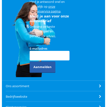
Vind je antwoord snel en
makkelijk op
onze
klantenservice pagina
.
Meld je aan voor onze
nieuwsbrief
Ontvang de beste
aanbiedingen en
persoonlijk advies.
E-mailadres
Aanmelden
Ons assortiment
Bedrijfswebsite
Klantenservice