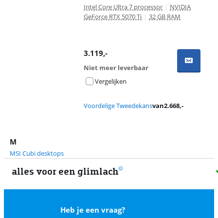
Intel Core Ultra 7 processor
|
NVIDIA
GeForce RTX 5070 Ti
|
32 GB RAM
3.119
,-
Niet meer leverbaar
Vergelijken
Voordelige Tweedekans
van
2.668
,-
M
MSI Cubi desktops
alles voor een glimlach
1
Heb je een vraag?