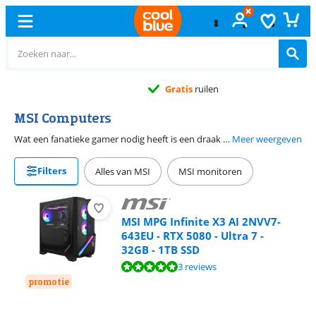
Gratis
ruilen
MSI Computers
Wat een fanatieke gamer nodig heeft is een draak van een game pc. De Infinite gaming reeks vult draagbare desktop behuizingen met vlammende specificaties. Zoek je een pc die zowel opvallend als krachtig is? Kies dan voor een MSI Aegis of Trident X. Ook wanneer je een mini pc zoekt heeft MSI met zijn Cubi reeks een geschikt model voor jou. Door het compacte formaat van een MSI Cubi verwerk je deze makkelijk achter een monitor met een VESA beugel.
Meer weergeven
Filters
Alles van MSI
MSI monitoren
MSI MPG Infinite X3 AI 2NVV7-
643EU - RTX 5080 - Ultra 7 -
32GB - 1TB SSD
Beoordeling is 9,6 van de 10, gebaseerd op 3 reviews.
3 reviews
promotie