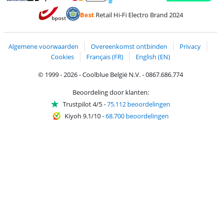
Betalen met MasterCard en Visa via ClickToPay
Betalen met Ecocheques
Betalen met Bancontact
Betalen met ApplePay
Webshop Trustmar
Betalen met PayPal
Best
Retail Hi-Fi Electro Brand 2024
Trustprofile van Coolblue
Verzending en bezorging met bPost
Algemene voorwaarden
Overeenkomst ontbinden
Privacy
Cookies
Français (FR)
English (EN)
© 1999 - 2026 - Coolblue België N.V. - 0867.686.774
Beoordeling door klanten:
Trustpilot 4/5
-
75.112 beoordelingen
Kiyoh 9.1/10
-
68.700 beoordelingen