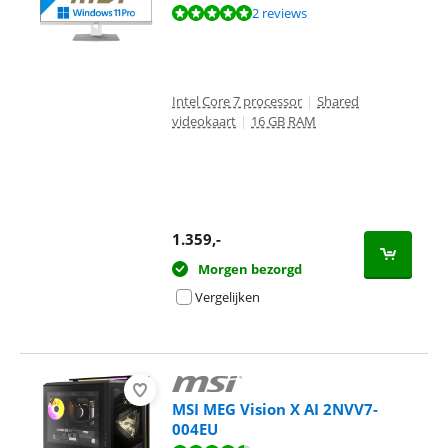
Beoordeling is 10 van de 10, gebaseerd op 2 reviews.
2 reviews
Intel Core 7 processor
|
Shared
videokaart
|
16 GB RAM
1.359
,-
Morgen bezorgd
Vergelijken
MSI MEG Vision X AI 2NVV7-
004EU