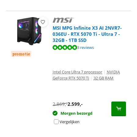
MSI MPG Infinite X3 AI 2NVR7-
036EU - RTX 5070 Ti - Ultra 7 -
32GB - 1TB SSD
Beoordeling is 9,6 van de 10, gebaseerd op 3 reviews.
3 reviews
promotie
Intel Core Ultra 7 processor
|
NVIDIA
GeForce RTX 5070 Ti
|
32 GB RAM
2.869
,-
2.599
,-
Morgen bezorgd
Vergelijken