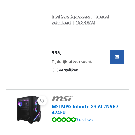
Intel Core i5 processor
|
Shared
videokaart
|
16 GB RAM
935
,-
Tijdelijk uitverkocht
Vergelijken
MSI MPG Infinite X3 AI 2NVR7-
424EU
Beoordeling is 9,6 van de 10, gebaseerd op 3 reviews.
3 reviews