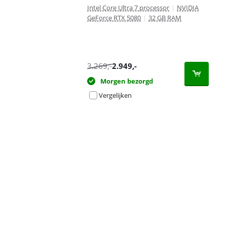
Intel Core Ultra 7 processor
|
NVIDIA
GeForce RTX 5080
|
32 GB RAM
3.269
,-
2.949
,-
Morgen bezorgd
Vergelijken
Advertentie