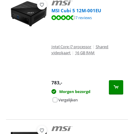
MSI Cubi 5 12M-001EU
Beoordeling is 9,0 van de 10, gebaseerd op 7 reviews.
7 reviews
Intel Core i7 processor
|
Shared
videokaart
|
16 GB RAM
783
,-
Morgen bezorgd
Vergelijken