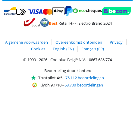
Betalen met MasterCard en Visa via ClickToPay
Betalen met Ecocheques
Betalen met Bancontact
Betalen met ApplePay
Webshop Trustmar
Betalen met PayPal
Best
Retail Hi-Fi Electro Brand 2024
Trustprofile van Coolblue
Verzending en bezorging met bPost
Algemene voorwaarden
Overeenkomst ontbinden
Privacy
Cookies
English (EN)
Français (FR)
© 1999 - 2026 - Coolblue België N.V. - 0867.686.774
Beoordeling door klanten:
Trustpilot 4/5
-
75.112 beoordelingen
Kiyoh 9.1/10
-
68.700 beoordelingen