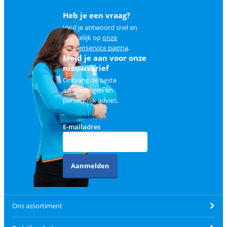
Heb je een vraag?
Vind je antwoord snel en
makkelijk op
onze
klantenservice pagina
.
Meld je aan voor onze
nieuwsbrief
Ontvang de beste
aanbiedingen en
persoonlijk advies.
E-mailadres
Aanmelden
Ons assortiment