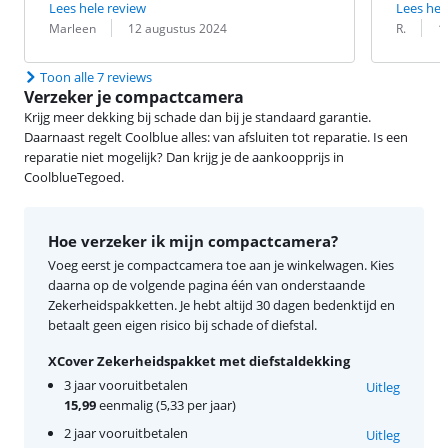
Lees hele review
Lees hel
Beoordeling door:
Datum:
Beoordeling 
Datum:
Marleen
12 augustus 2024
R.
1
Toon alle 7 reviews
Verzeker je compactcamera
Krijg meer dekking bij schade dan bij je standaard garantie.
Daarnaast regelt Coolblue alles: van afsluiten tot reparatie. Is een
reparatie niet mogelijk? Dan krijg je de aankoopprijs in
CoolblueTegoed.
Hoe verzeker ik mijn compactcamera?
Voeg eerst je compactcamera toe aan je winkelwagen. Kies
daarna op de volgende pagina één van onderstaande
Zekerheidspakketten. Je hebt altijd 30 dagen bedenktijd en
betaalt geen eigen risico bij schade of diefstal.
XCover Zekerheidspakket met diefstaldekking
3 jaar vooruitbetalen
Uitleg
15,99
eenmalig (5,33 per jaar)
2 jaar vooruitbetalen
Uitleg