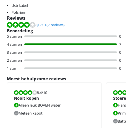
Usb kabel
Polsriem
Reviews
Beoordeling is 8,0 van de 10, gebaseerd op 7 reviews.
8,0
/10
(7 reviews)
Beoordeling
5 sterren
0
4 sterren
7
3 sterren
0
2 sterren
0
1 ster
0
Meest behulpzame reviews
Beoordeling is 8,4 van de 10.
Beoordeling i
8,4
/10
Nooit kopen
Stoere
Alleen leuk BOVEN water
Hand
Meteen kapot
Prima
Batter