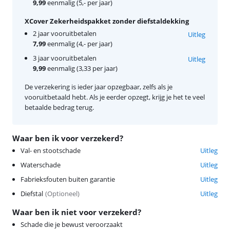
9,99
eenmalig (5,- per jaar)
XCover Zekerheidspakket zonder diefstaldekking
2 jaar vooruitbetalen
Uitleg
7,99
eenmalig (4,- per jaar)
3 jaar vooruitbetalen
Uitleg
9,99
eenmalig (3,33 per jaar)
De verzekering is ieder jaar opzegbaar, zelfs als je
vooruitbetaald hebt. Als je eerder opzegt, krijg je het te veel
betaalde bedrag terug.
Waar ben ik voor verzekerd?
Val- en stootschade
Uitleg
Waterschade
Uitleg
Fabrieksfouten buiten garantie
Uitleg
Diefstal
(
Optioneel
)
Uitleg
Waar ben ik niet voor verzekerd?
Schade die je bewust veroorzaakt