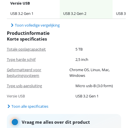
Versie USB
USB 3.2 Gen 1
USB 3.2 Gen 2
USB 3.
Toon volledige vergelijking
Productinformatie
Korte specificaties
Totale opslagcapaciteit
5 TB
Type harde schijf
2,5 inch
Geformatteerd voor
Chrome OS, Linux, Mac,
besturingssysteem
Windows
Type usb-aansluiting
Micro usb-B (3.0 form)
Versie USB
USB 3.2 Gen 1
Toon alle specificaties
Vraag me alles over dit product