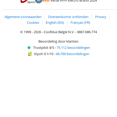
Best
Retail Hi-Fi Electro Brand 2024
Trustprofile van Coolblue
Verzending en bezorging met bPost
Algemene voorwaarden
Overeenkomst ontbinden
Privacy
Cookies
English (EN)
Français (FR)
© 1999 - 2026 - Coolblue België N.V. - 0867.686.774
Beoordeling door klanten:
Trustpilot 4/5
-
75.112 beoordelingen
Kiyoh 9.1/10
-
68.700 beoordelingen