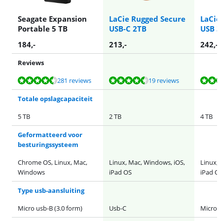
Seagate Expansion
LaCie Rugged Secure
LaCie
Portable 5 TB
USB-C 2TB
USB 3
184
,-
213
,-
242
,-
Reviews
Beoordeling is 8,8 van de 10, gebaseerd op 281 reviews.
Beoordeling is 9,0 van de 10, gebaseerd op 19 reviews.
Beoordeling is 8,9 van de 10, gebaseerd op 68 reviews.
Beoordeling is 9,4 van de 10, gebaseerd op 22 reviews.
Beoordeling is 9,4 van de 10, gebaseerd op 22 reviews.
281 reviews
19 reviews
Totale opslagcapaciteit
5 TB
2 TB
4 TB
Geformatteerd voor
besturingssysteem
Chrome OS, Linux, Mac,
Linux, Mac, Windows, iOS,
Linux,
Windows
iPad OS
iPad O
Type usb-aansluiting
Micro usb-B (3.0 form)
Usb-C
Micro u