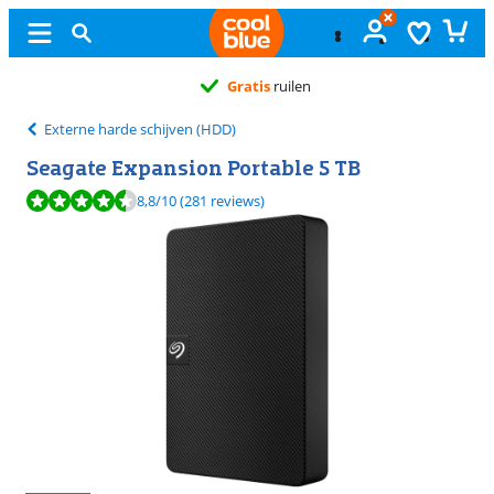
Gratis
ruilen
Externe harde schijven (HDD)
Seagate Expansion Portable 5 TB
Beoordeling is 8,8 van de 10, gebaseerd op 281 reviews.
8,8
/10
(281 reviews)