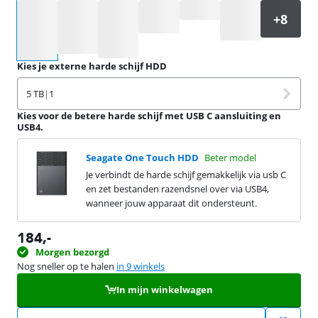
Selecteer een optie
Kies je externe harde schijf HDD
5 TB
|
1
Kies voor de betere harde schijf met USB C aansluiting en
USB4.
Seagate One Touch HDD
Beter model
Je verbindt de harde schijf gemakkelijk via usb C
en zet bestanden razendsnel over via USB4,
wanneer jouw apparaat dit ondersteunt.
184
,-
Morgen bezorgd
Nog sneller op te halen
in 9 winkels
In mijn winkelwagen