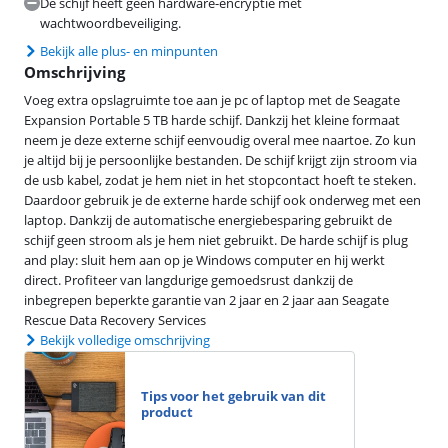
De schijf heeft geen hardware-encryptie met
wachtwoordbeveiliging.
Bekijk alle plus- en minpunten
Omschrijving
Voeg extra opslagruimte toe aan je pc of laptop met de Seagate
Expansion Portable 5 TB harde schijf. Dankzij het kleine formaat
neem je deze externe schijf eenvoudig overal mee naartoe. Zo kun
je altijd bij je persoonlijke bestanden. De schijf krijgt zijn stroom via
de usb kabel, zodat je hem niet in het stopcontact hoeft te steken.
Daardoor gebruik je de externe harde schijf ook onderweg met een
laptop. Dankzij de automatische energiebesparing gebruikt de
schijf geen stroom als je hem niet gebruikt. De harde schijf is plug
and play: sluit hem aan op je Windows computer en hij werkt
direct. Profiteer van langdurige gemoedsrust dankzij de
inbegrepen beperkte garantie van 2 jaar en 2 jaar aan Seagate
Rescue Data Recovery Services
Bekijk volledige omschrijving
Tips voor het gebruik van dit
product