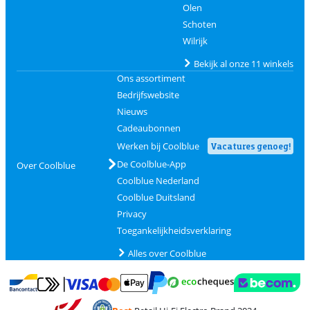
Olen
Schoten
Wilrijk
Bekijk al onze 11 winkels
Ons assortiment
Bedrijfswebsite
Nieuws
Cadeaubonnen
Werken bij Coolblue
Vacatures genoeg!
De Coolblue-App
Over Coolblue
Coolblue Nederland
Coolblue Duitsland
Privacy
Toegankelijkheidsverklaring
Alles over Coolblue
Betalen met MasterCard en Visa via ClickToPay
Betalen met Ecocheques
Betalen met Bancontact
Betalen met ApplePay
Webshop Trustmar
Betalen met PayPal