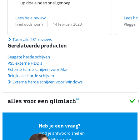
up doeleinden snel genoeg
Lees hele review
Lees hel
Beoordeling door:
Datum:
Beoordeling 
Datum:
Fred oudshoorn
14 februari 2023
Plagge
Toon alle 281 reviews
Gerelateerde producten
Seagate harde schijven
PS5 externe HDD's
Externe harde schijven voor Mac
Bekijk alle Harde schijven
Externe harde schijven voor Windows
alles voor een glimlach
1
Heb je een vraag?
Vind je antwoord snel en
makkelijk op
onze