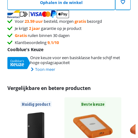
Ophalen in de winkel
Voor
23.59 uur
besteld, morgen
gratis
bezorgd
Je krijgt
2 jaar
garantie op je product
Gratis
ruilen binnen 30 dagen
Klantbeoordeling
9,1/10
Coolblue's Keuze
Onze keuze voor een basisklasse harde schijf met
hoge opslagcapaciteit
Toon meer
Vergelijkbare en betere producten
Huidig product
Beste keuze