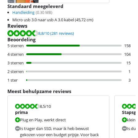
Standaard meegeleverd
Handleiding
(
0.30
MB)
Micro usb 3.0 naar usb A 3.0 kabel (45,72 cm)
Reviews
Beoordeling is 8,8 van de 10, gebaseerd op 281 reviews.
8,8
/10
(281 reviews)
Beoordeling
5 sterren
158
4 sterren
104
3 sterren
15
2 sterren
1
1 ster
3
Meest behulpzame reviews
Beoordeling is 8,5 van de 10.
Beoordeling i
8,5
/10
prima
Stapsgew
noodzak
Plug en Play, werkt direct
klein
Is trager dan SSD, maar ik heb bewust
Is dui
gekozen voor een budget prijsje. Voor back