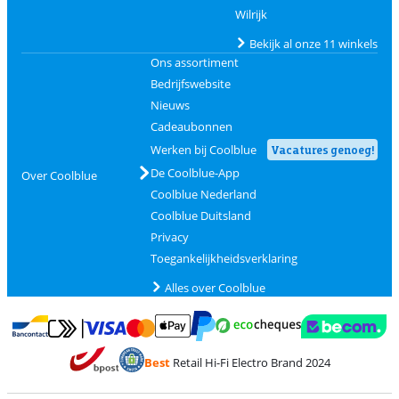
Wilrijk
Bekijk al onze 11 winkels
Ons assortiment
Bedrijfswebsite
Nieuws
Cadeaubonnen
Werken bij Coolblue
Vacatures genoeg!
De Coolblue-App
Over Coolblue
Coolblue Nederland
Coolblue Duitsland
Privacy
Toegankelijkheidsverklaring
Alles over Coolblue
Betalen met MasterCard en Visa via ClickToPay
Betalen met Ecocheques
Betalen met Bancontact
Betalen met ApplePay
Webshop Trustmar
Betalen met PayPal
Best
Retail Hi-Fi Electro Brand 2024
Trustprofile van Coolblue
Verzending en bezorging met bPost