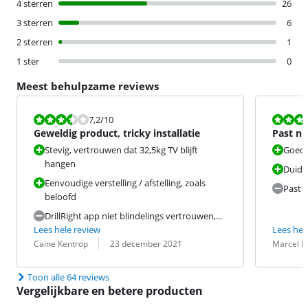
4 sterren
26
3 sterren
6
2 sterren
1
1 ster
0
Meest behulpzame reviews
Beoordeling is 7,2 van de 10.
Beoordeling i
7,2
/10
Geweldig product, tricky installatie
Past ni
Ambili
Stevig, vertrouwen dat 32,5kg TV blijft
Goed 
hangen
Duidel
Eenvoudige verstelling / afstelling, zoals
Past n
beloofd
DrillRight app niet blindelings vertrouwen,...
Lees hele review
Lees hel
Beoordeling door:
Datum:
Beoordeling 
Datum:
Caine Kentrop
23 december 2021
Marcel Bl
Toon alle 64 reviews
Vergelijkbare en betere producten