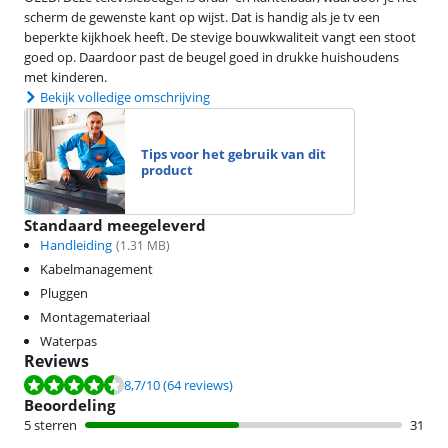
scherm de gewenste kant op wijst. Dat is handig als je tv een
beperkte kijkhoek heeft. De stevige bouwkwaliteit vangt een stoot
goed op. Daardoor past de beugel goed in drukke huishoudens
met kinderen.
Bekijk volledige omschrijving
Tips voor het gebruik van dit
product
Standaard meegeleverd
Handleiding
(
1.31
MB)
Kabelmanagement
Pluggen
Montagemateriaal
Waterpas
Reviews
Beoordeling is 8,7 van de 10, gebaseerd op 64 reviews.
8,7
/10
(64 reviews)
Beoordeling
5 sterren
31