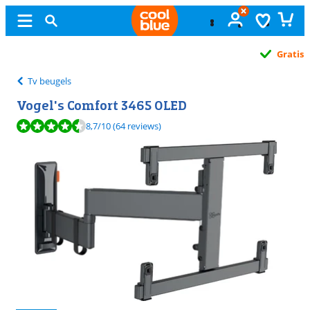
Gratis
ruilen
Tv beugels
Vogel's Comfort 3465 OLED
Beoordeling is 8,7 van de 10, gebaseerd op 64 reviews.
8,7
/10
(64 reviews)