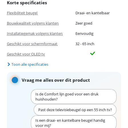
Korte specificaties
Flexibiliteit beugel
Draai- en kantelbaar
Bouwkwaliteit volgens klanten
Zeer goed
Installatiegemak volgens klanten
Eenvoudig
Geschikt voor schermformaat
32 - 65 inch
Geschikt voor OLED tv
Toon alle specificaties
Vraag me alles over dit product
Is de Comfort lijn goed voor een druk
huishouden?
Past deze televisiebeugel op een 55 inch tv?
Is een draai- en kantelbare beugel handig
voor mij?