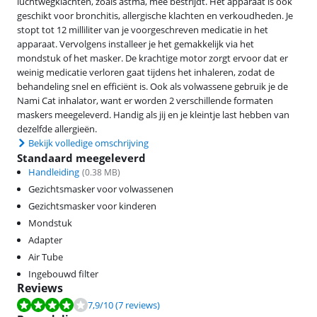
luchtwegklachten, zoals astma, mee bestrijdt. Het apparaat is ook
geschikt voor bronchitis, allergische klachten en verkoudheden. Je
stopt tot 12 milliliter van je voorgeschreven medicatie in het
apparaat. Vervolgens installeer je het gemakkelijk via het
mondstuk of het masker. De krachtige motor zorgt ervoor dat er
weinig medicatie verloren gaat tijdens het inhaleren, zodat de
behandeling snel en efficiënt is. Ook als volwassene gebruik je de
Nami Cat inhalator, want er worden 2 verschillende formaten
maskers meegeleverd. Handig als jij en je kleintje last hebben van
dezelfde allergieën.
Bekijk volledige omschrijving
Standaard meegeleverd
Handleiding
(
0.38
MB)
Gezichtsmasker voor volwassenen
Gezichtsmasker voor kinderen
Mondstuk
Adapter
Air Tube
Ingebouwd filter
Reviews
Beoordeling is 7,9 van de 10, gebaseerd op 7 reviews.
7,9
/10
(7 reviews)