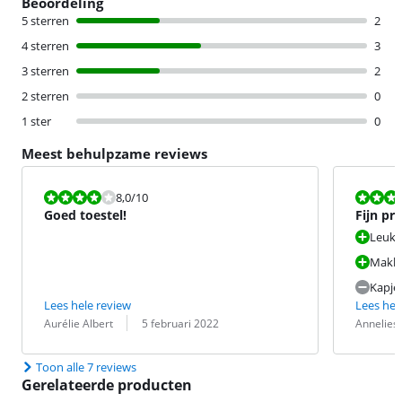
Beoordeling
5 sterren
2
4 sterren
3
3 sterren
2
2 sterren
0
1 ster
0
Meest behulpzame reviews
Beoordeling is 8,0 van de 10.
Beoordeling i
8,0
/10
Goed toestel!
Fijn pr
Leuk 
Makkel
Kapje
Lees hele review
Lees hel
Beoordeling door:
Datum:
Beoordeling 
Datum:
Aurélie Albert
5 februari 2022
Annelies
Toon alle 7 reviews
Gerelateerde producten