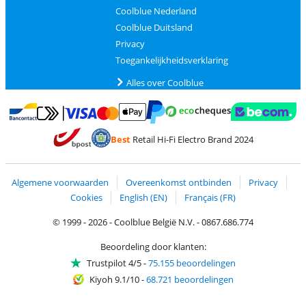
Coolblue Nederland
Coolblue Duitsland
Privacy
Toegankelijkheidsverklaring
Alles over Coolblue
Betalen met MasterCard en Visa via ClickToPay
Betalen met Ecocheques
Betalen met Bancontact
Betalen met ApplePay
Webshop Trustmar
Betalen met PayPal
Best
Retail Hi-Fi Electro Brand 2024
Trustprofile van Coolblue
Verzending en bezorging met bPost
Algemene voorwaarden
Overeenkomst ontbinden
Privacy
Cookies
English (EN)
Français (FR)
© 1999 - 2026 - Coolblue België N.V. - 0867.686.774
Beoordeling door klanten:
Trustpilot 4/5
-
75.155 beoordelingen
Kiyoh 9.1/10
-
68.721 beoordelingen