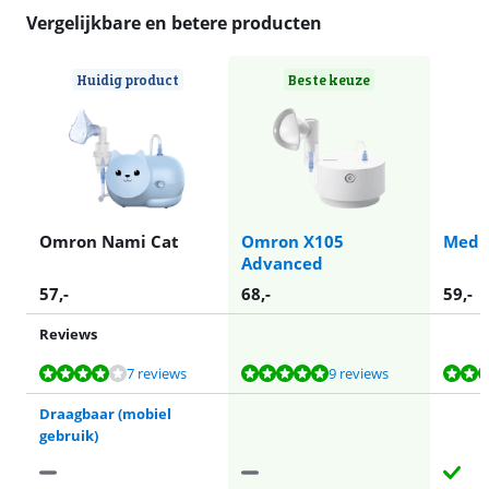
Vergelijkbare en betere producten
Huidig product
Beste keuze
Omron Nami Cat
Omron X105
Medis
Advanced
57
,-
68
,-
59
,-
Reviews
Beoordeling is 7,9 van de 10, gebaseerd op 7 reviews.
Beoordeling is 9,8 van de 10, gebaseerd op 9 reviews.
Beoordeling is 7,8 van de 10, gebaseerd op 17 reviews.
7 reviews
9 reviews
Draagbaar (mobiel
gebruik)