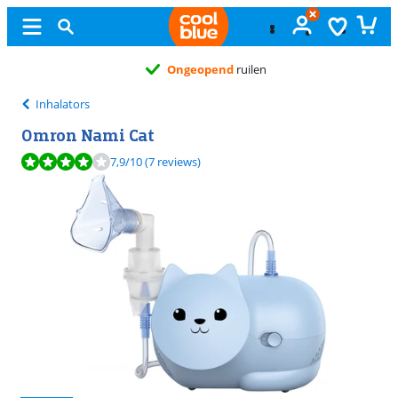
Ongeopend
ruilen
Inhalators
Omron Nami Cat
Beoordeling is 7,9 van de 10, gebaseerd op 7 reviews.
7,9
/10
(7 reviews)