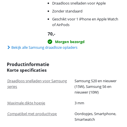
Draadloos snelladen voor Apple
Zonder standaard
Geschikt voor 1 iPhone en Apple Watch
of AirPods
70
,-
Morgen bezorgd
Bekijk alle Samsung draadloze opladers
Productinformatie
Korte specificaties
Draadloos snelladen voor Samsung
Samsung S20 en nieuwer
series
(15W), Samsung S6 en
nieuwer (10W)
Maximale dikte hoesje
3 mm
Compatibel met producttype
Oordopjes, Smartphone,
Smartwatch