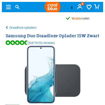
Gratis
ruilen
Draadloze opladers
Samsung Duo Draadloze Oplader 15W Zwart
Beoordeling is 8,6 van de 10, gebaseerd op 52 reviews.
8,6
/10
(52 reviews)