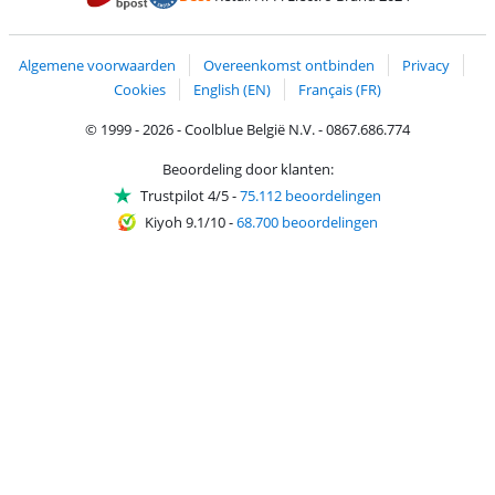
Trustprofile van Coolblue
Verzending en bezorging met bPost
Algemene voorwaarden
Overeenkomst ontbinden
Privacy
Cookies
English (EN)
Français (FR)
© 1999 - 2026 - Coolblue België N.V. - 0867.686.774
Beoordeling door klanten:
Trustpilot 4/5
-
75.112 beoordelingen
Kiyoh 9.1/10
-
68.700 beoordelingen