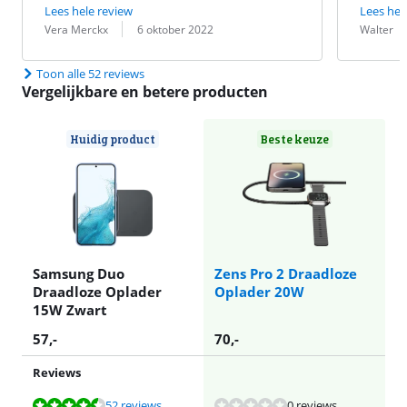
Lees hele review
Lees hel
Beoordeling door:
Datum:
Beoordeling 
Datum:
Vera Merckx
6 oktober 2022
Walter
Toon alle 52 reviews
Vergelijkbare en betere producten
Huidig product
Beste keuze
Samsung Duo
Zens Pro 2 Draadloze
Draadloze Oplader
Oplader 20W
15W Zwart
57
,-
70
,-
Reviews
Beoordeling is 8,6 van de 10, gebaseerd op 52 reviews.
52 reviews
0 reviews