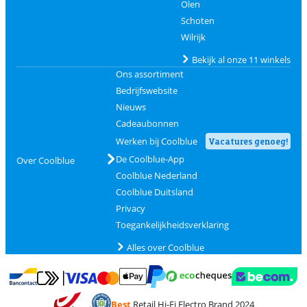
Olen
Schoten
Wilrijk
Bekijk al onze 11 winkels
Ons assortiment
Bedrijfswebsite
Nieuws
Cadeaubonnen
Werken bij Coolblue
Vacatures genoeg!
De Coolblue-App
Over Coolblue
Coolblue Nederland
Coolblue Duitsland
Privacy
Toegankelijkheidsverklaring
Alles over Coolblue
Betalen met MasterCard en Visa via ClickToPay
Betalen met Ecocheques
Betalen met Bancontact
Betalen met ApplePay
Webshop Trustmar
Betalen met PayPal
Best
Retail Hi-Fi Electro Brand 2024