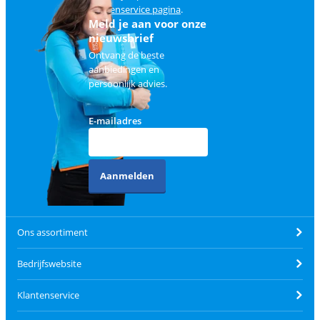
klantenservice pagina
.
Meld je aan voor onze
nieuwsbrief
Ontvang de beste
aanbiedingen en
persoonlijk advies.
E-mailadres
Aanmelden
Ons assortiment
Bedrijfswebsite
Klantenservice