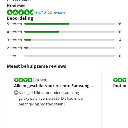
Reviews
Beoordeling is 8,6 van de 10, gebaseerd op 52 reviews.
8,6
/10
(52 reviews)
Beoordeling
5 sterren
26
4 sterren
20
3 sterren
4
2 sterren
2
1 ster
0
Meest behulpzame reviews
Beoordeling is 8,4 van de 10.
Beoordeling i
8,4
/10
Alleen geschikt voor recente Samsung
fout o
producten.
Niet geschikt voor oudere samsung
galaxywatch versie 2020. Dit had in de
beschrijving moeten staan.l