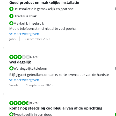
Goed product en makkelijke installatie
De installatie is gemakkelijk en gaat snel
Uiterlijk is strak
Makkelijk in gebruik
Mooie telefoonset mei niet al te veel poeha.
Meer weergeven
Beoordeling door:
Datum:
John
3 september 2022
Beoordeling is 6,4 van de 10.
6,4
/10
Wel degelijk
Wel degelijke telefoon
Blijf gigaset gebruiken, ondanks korte levensduur van de hardste
Meer weergeven
Beoordeling door:
Datum:
Swieb
1 september 2023
Beoordeling is 9,2 van de 10.
9,2
/10
komt nog steeds bij coolbleu al van af de oprichting
Twee tegelijk in een doos