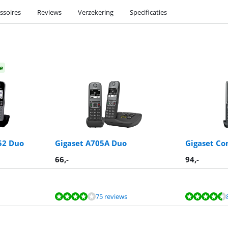
ssoires
Reviews
Verzekering
Specificaties
e
52 Duo
Gigaset A705A Duo
Gigaset Co
66
,-
94
,-
75 reviews