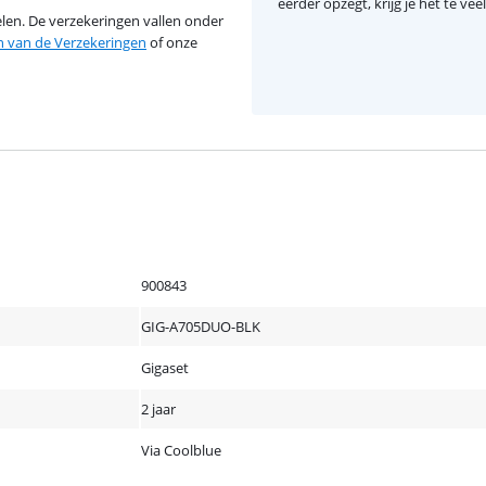
eerder opzegt, krijg je het te ve
en. De verzekeringen vallen onder
van de Verzekeringen
of onze
900843
GIG-A705DUO-BLK
Gigaset
2 jaar
Via Coolblue