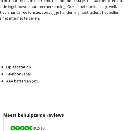
in de buurt hebt. In het ruime telefoonboek sla je tot 100 contacten op.
jgt door de ingebouwde nummerherkenning. Ook in het donker zie je welk
een handsfree functie, zodat jij je handen vrij hebt tijdens het bellen.
 het internet te bellen.
Oplaadstation
Telefoonkabel
AAA batterijen (4x)
Meest behulpzame reviews
Beoordeling is 9,2 van de 10.
9,2
/10