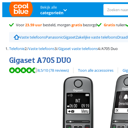
Bekijk alle
categorieën
Voor
23.59 uur
besteld, morgen
gratis
bezorgd
Gratis
ruilen
Vaste telefoons
Panasonic
Gigaset
Zakelijke vaste telefoons
Draadl
Telefonie
Vaste telefoons
Gigaset vaste telefoons
A705 Duo
Gigaset A705 DUO
Beoordeling is 8,5 van de 10, gebaseerd op 78 reviews.
Bekijk alle
8,5
/10
(78 reviews)
Toon alle accessoires
Gig