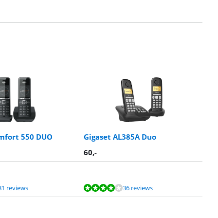
mfort 550 DUO
Gigaset AL385A Duo
60
,-
81 reviews
36 reviews