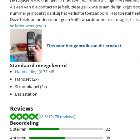
De Gigaset A705 Duo heeft 2 handsets, waardoor je altijd een telefoon 
Als een van die contacten je belt, zie je gelijk wie je aan de lijn kri
nummer je intoetst dankzij het verlichte toetsenbord. Het toestel heeft 
Deze telefoon ondersteunt geen VoIP, waardoor het niet mogelijk is via
Meer weergeven
Tips voor het gebruik van dit product
Standaard meegeleverd
Handleiding
(
0.77
MB)
Handset (2x)
Stroomkabel (2x)
Basisstation
Reviews
Beoordeling is 8,5 van de 10, gebaseerd op 78 reviews.
8,5
/10
(78 reviews)
Beoordeling
5 sterren
32
4 sterren
38