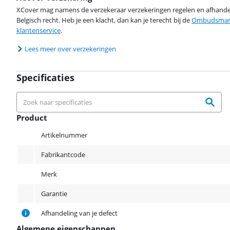
XCover mag namens de verzekeraar verzekeringen regelen en afhandel
Belgisch recht. Heb je een klacht, dan kan je terecht bij de
Ombudsman 
klantenservice
.
Lees meer over verzekeringen
Specificaties
Product
Product
Artikelnummer
Fabrikantcode
Merk
Garantie
Afhandeling van je defect
Algemene eigenschappen