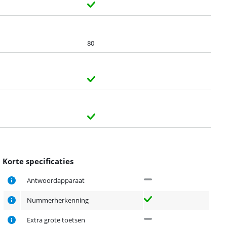
80
Korte specificaties
Antwoordapparaat
Nummerherkenning
Extra grote toetsen