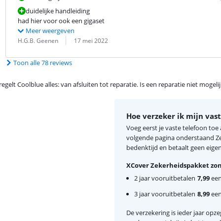
duidelijke handleiding
had hier voor ook een gigaset
Meer weergeven
Beoordeling door:
Datum:
H.G.B. Geenen
17 mei 2022
Toon alle 78 reviews
egelt Coolblue alles: van afsluiten tot reparatie. Is een reparatie niet mogel
Hoe verzeker ik mijn vast
Voeg eerst je vaste telefoon toe
volgende pagina onderstaand Zek
bedenktijd en betaalt geen eigen 
XCover Zekerheidspakket zon
2 jaar vooruitbetalen
7,99
eenm
3 jaar vooruitbetalen
8,99
eenm
De verzekering is ieder jaar opzeg