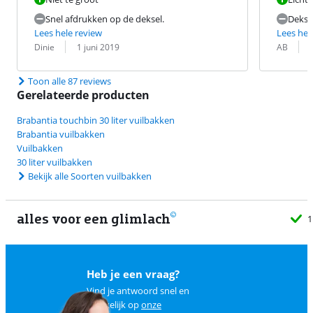
Snel afdrukken op de deksel.
Deksel
Lees hele review
Lees hel
Beoordeling door:
Datum:
Beoordeling 
Datum:
Dinie
1 juni 2019
AB
Toon alle 87 reviews
Gerelateerde producten
Brabantia touchbin 30 liter vuilbakken
Brabantia vuilbakken
Vuilbakken
30 liter vuilbakken
Bekijk alle Soorten vuilbakken
alles voor een glimlach
1
Heb je een vraag?
Vind je antwoord snel en
makkelijk op
onze