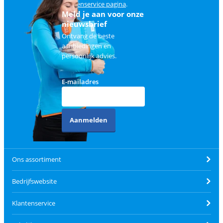
klantenservice pagina
.
Meld je aan voor onze
nieuwsbrief
Ontvang de beste
aanbiedingen en
persoonlijk advies.
E-mailadres
Aanmelden
Ons assortiment
Bedrijfswebsite
Klantenservice