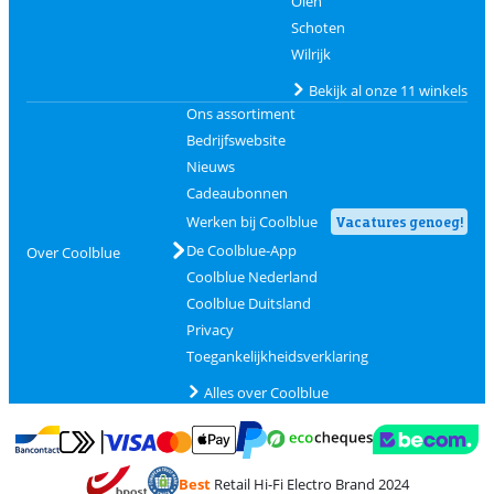
Olen
Schoten
Wilrijk
Bekijk al onze 11 winkels
Ons assortiment
Bedrijfswebsite
Nieuws
Cadeaubonnen
Werken bij Coolblue
Vacatures genoeg!
De Coolblue-App
Over Coolblue
Coolblue Nederland
Coolblue Duitsland
Privacy
Toegankelijkheidsverklaring
Alles over Coolblue
Betalen met MasterCard en Visa via ClickToPay
Betalen met Ecocheques
Betalen met Bancontact
Betalen met ApplePay
Webshop Trustmar
Betalen met PayPal
Best
Retail Hi-Fi Electro Brand 2024