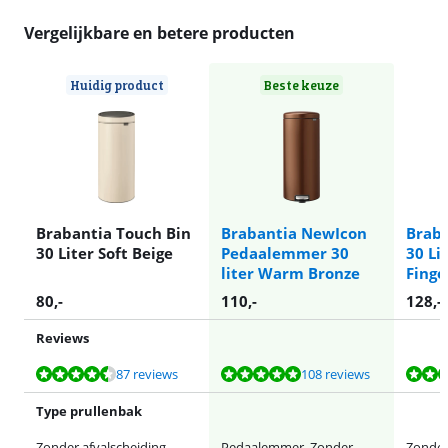
Vergelijkbare en betere producten
Huidig product
Beste keuze
Brabantia Touch Bin
Brabantia NewIcon
Braba
30 Liter Soft Beige
Pedaalemmer 30
30 Li
liter Warm Bronze
Finge
80
,-
110
,-
128
,-
Reviews
Beoordeling is 9,4 van de 10, gebaseerd op 87 reviews.
Beoordeling is 9,5 van de 10, gebaseerd op 108 reviews.
Beoordeling is 9,4 van de 10, gebaseerd op 87 reviews.
Beoordeling is 9,5 van de 10, gebaseerd op 381 reviews.
Beoordeling is 9,4 van de 10, gebaseerd op 87 reviews.
87 reviews
108 reviews
Type prullenbak
Zonder afvalscheiding
Pedaalemmer, Zonder
Zonder