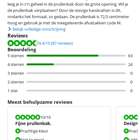
leeg je in z'n geheel in de prullenbak door de grote opening. Wil je
de prullenbak verplaatsen? Door de stevige handvatten is dit,
ondanks het formaat, zo gedaan. De prullenbak is 72,5 centimeter
hoog en gebruik je met de meegeleverde afvalzakken code M.
Bekijk volledige omschrijving
Reviews
Beoordeling is 9,4 van de 10, gebaseerd op 87 reviews.
9,4
/10
(87 reviews)
Beoordeling
5 sterren
63
4 sterren
24
3 sterren
0
2 sterren
0
1 ster
0
Meest behulpzame reviews
Beoordeling is 10 van de 10.
Beoordeling i
10
/10
Fijne prullenbak.
Design
Prachtige kleur
Pracht
Niet te groot
Licht,