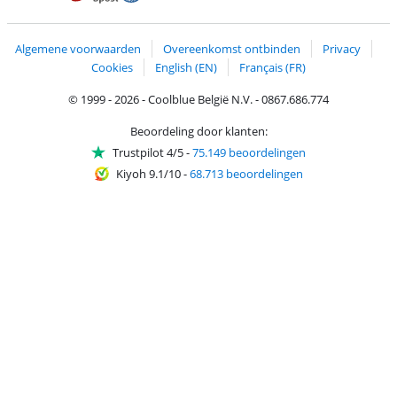
Trustprofile van Coolblue
Verzending en bezorging met bPost
Algemene voorwaarden
Overeenkomst ontbinden
Privacy
Cookies
English (EN)
Français (FR)
© 1999 - 2026 - Coolblue België N.V. - 0867.686.774
Beoordeling door klanten:
Trustpilot 4/5
-
75.149 beoordelingen
Kiyoh 9.1/10
-
68.713 beoordelingen