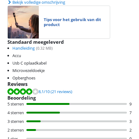
Bekijk volledige omschrijving
Tips voor het gebruik van dit
product
Standaard meegeleverd
Handleiding
(
0.32
MB)
Accu
Usb C oplaadkabel
Microvezeldoekje
Opberghoes
Reviews
Beoordeling is 8,1 van de 10, gebaseerd op 21 reviews.
8,1
/10
(21 reviews)
Beoordeling
5 sterren
9
4 sterren
7
3 sterren
3
2 sterren
2
1 ster
0