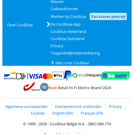
Nieuws
Cadeaubonnen
Werken bij Coolblue
Vacatures genoeg!
De Coolblue-App
Over Coolblue
Coolblue Nederland
Coolblue Duitsland
Privacy
Toegankelijkheidsverklaring
Alles over Coolblue
Betalen met MasterCard en Visa via ClickToPay
Betalen met Ecocheques
Betalen met Bancontact
Betalen met ApplePay
Webshop Trustmar
Betalen met PayPal
Best
Retail Hi-Fi Electro Brand 2024
Trustprofile van Coolblue
Verzending en bezorging met bPost
Algemene voorwaarden
Overeenkomst ontbinden
Privacy
Cookies
English (EN)
Français (FR)
© 1999 - 2026 - Coolblue België N.V. - 0867.686.774