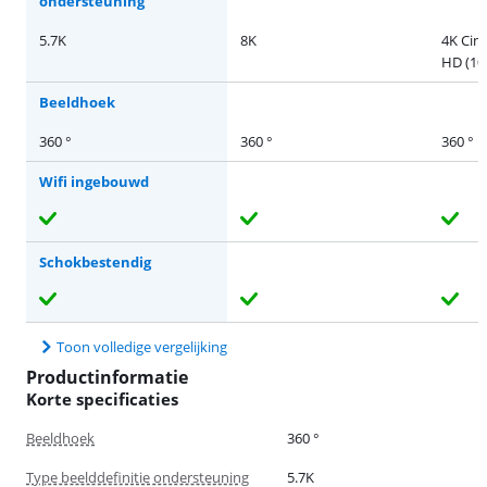
ondersteuning
5.7K
8K
4K Cine
HD (108
Beeldhoek
360 °
360 °
360 °
Wifi ingebouwd
Schokbestendig
Toon volledige vergelijking
Productinformatie
Korte specificaties
Beeldhoek
360 °
Type beelddefinitie ondersteuning
5.7K