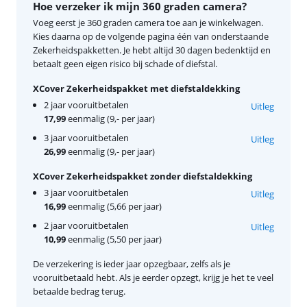
Hoe verzeker ik mijn 360 graden camera?
Voeg eerst je 360 graden camera toe aan je winkelwagen.
Kies daarna op de volgende pagina één van onderstaande
Zekerheidspakketten. Je hebt altijd 30 dagen bedenktijd en
betaalt geen eigen risico bij schade of diefstal.
XCover Zekerheidspakket met diefstaldekking
2 jaar vooruitbetalen
Uitleg
17,99
eenmalig (9,- per jaar)
3 jaar vooruitbetalen
Uitleg
26,99
eenmalig (9,- per jaar)
XCover Zekerheidspakket zonder diefstaldekking
3 jaar vooruitbetalen
Uitleg
16,99
eenmalig (5,66 per jaar)
2 jaar vooruitbetalen
Uitleg
10,99
eenmalig (5,50 per jaar)
De verzekering is ieder jaar opzegbaar, zelfs als je
vooruitbetaald hebt. Als je eerder opzegt, krijg je het te veel
betaalde bedrag terug.