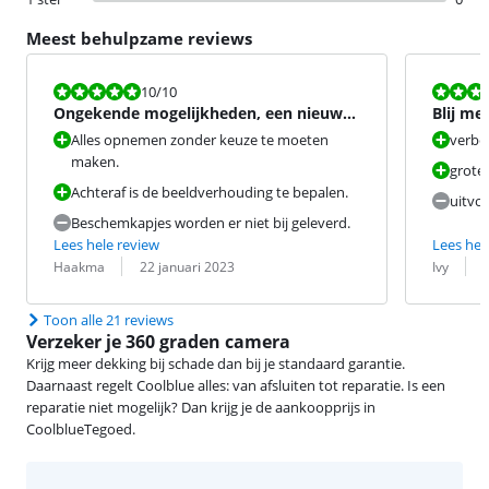
Meest behulpzame reviews
Beoordeling is 10 van de 10.
Beoordeling i
10
/10
Ongekende mogelijkheden, een nieuwe
Blij me
dimensie van filmen!
Alles opnemen zonder keuze te moeten
verbet
maken.
grote
Achteraf is de beeldverhouding te bepalen.
uitvo
Beschemkapjes worden er niet bij geleverd.
Lees hele review
Lees hel
Beoordeling door:
Datum:
Beoordeling 
Datum:
Haakma
22 januari 2023
Ivy
Toon alle 21 reviews
Verzeker je 360 graden camera
Krijg meer dekking bij schade dan bij je standaard garantie.
Daarnaast regelt Coolblue alles: van afsluiten tot reparatie. Is een
reparatie niet mogelijk? Dan krijg je de aankoopprijs in
CoolblueTegoed.