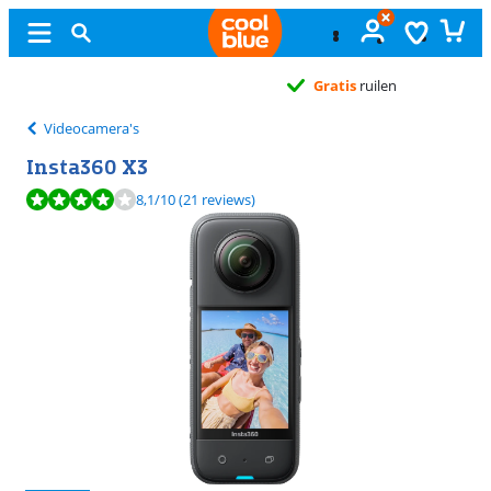
Gratis
ruilen
Videocamera's
Insta360 X3
Beoordeling is 8,1 van de 10, gebaseerd op 21 reviews.
8,1
/10
(21 reviews)