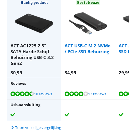
Huidig product
Beste keuze
ACT AC1225 2.5"
ACT USB-C M.2 NVMe
ACT 
SATA Harde Schijf
/ PCIe SSD Behuizing
SSD B
Behuizing USB-C 3.2
Gen2
30,99
34,99
29,99
Reviews
Beoordeling is 8,8 van de 10, gebaseerd op 10 reviews.
Beoordeling is 8,2 van de 10, gebaseerd op 12 reviews.
Beoordeling is 7,9 van de 10, gebaseerd op 31 reviews.
Beoordeling is 9,3 van de 10, gebaseerd op 11 reviews.
Beoordeling is 9,6 van de 10, gebaseerd op 10 reviews.
10 reviews
12 reviews
Usb-aansluiting
Toon volledige vergelijking