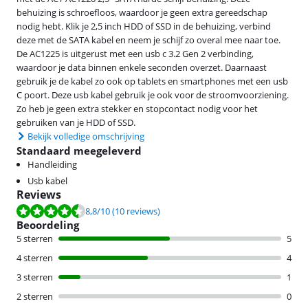
behuizing is schroefloos, waardoor je geen extra gereedschap
nodig hebt. Klik je 2,5 inch HDD of SSD in de behuizing, verbind
deze met de SATA kabel en neem je schijf zo overal mee naar toe.
De AC1225 is uitgerust met een usb c 3.2 Gen 2 verbinding,
waardoor je data binnen enkele seconden overzet. Daarnaast
gebruik je de kabel zo ook op tablets en smartphones met een usb
C poort. Deze usb kabel gebruik je ook voor de stroomvoorziening.
Zo heb je geen extra stekker en stopcontact nodig voor het
gebruiken van je HDD of SSD.
Bekijk volledige omschrijving
Standaard meegeleverd
Handleiding
Usb kabel
Reviews
Beoordeling is 8,8 van de 10, gebaseerd op 10 reviews.
8,8
/10
(10 reviews)
Beoordeling
5 sterren
5
4 sterren
4
3 sterren
1
2 sterren
0