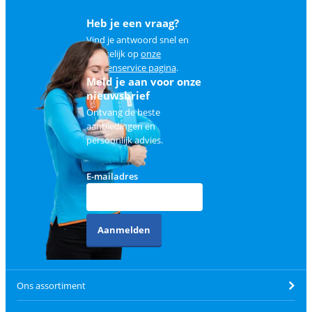
Heb je een vraag?
Vind je antwoord snel en
makkelijk op
onze
klantenservice pagina
.
Meld je aan voor onze
nieuwsbrief
Ontvang de beste
aanbiedingen en
persoonlijk advies.
E-mailadres
Aanmelden
Ons assortiment