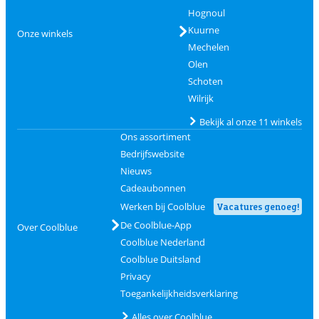
Hognoul
Kuurne
Onze winkels
Mechelen
Olen
Schoten
Wilrijk
Bekijk al onze 11 winkels
Ons assortiment
Bedrijfswebsite
Nieuws
Cadeaubonnen
Werken bij Coolblue
Vacatures genoeg!
De Coolblue-App
Over Coolblue
Coolblue Nederland
Coolblue Duitsland
Privacy
Toegankelijkheidsverklaring
Alles over Coolblue