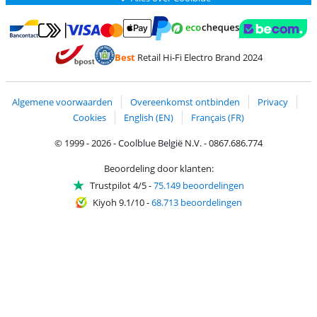
Betalen met MasterCard en Visa via ClickToPay
Betalen met Ecocheques
Betalen met Bancontact
Betalen met ApplePay
Webshop Trustmar
Betalen met PayPal
Best
Retail Hi-Fi Electro Brand 2024
Trustprofile van Coolblue
Verzending en bezorging met bPost
Algemene voorwaarden
Overeenkomst ontbinden
Privacy
Cookies
English (EN)
Français (FR)
© 1999 - 2026 - Coolblue België N.V. - 0867.686.774
Beoordeling door klanten:
Trustpilot 4/5
-
75.149 beoordelingen
Kiyoh 9.1/10
-
68.713 beoordelingen