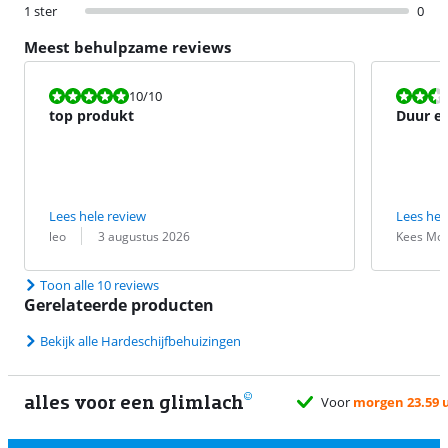
1 ster
0
Meest behulpzame reviews
Beoordeling is 10 van de 10.
Beoordeling i
10
/10
top produkt
Duur e
Lees hele review
Lees hel
Beoordeling door:
Datum:
Beoordeling 
Datum:
leo
3 augustus 2026
Kees Moe
Toon alle 10 reviews
Gerelateerde producten
Bekijk alle Hardeschijfbehuizingen
alles voor een glimlach
Voor
morgen 23.59 uur
besteld, zo