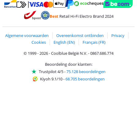
Betalen met MasterCard en Visa via ClickToPay
Betalen met Ecocheques
Betalen met Bancontact
Betalen met ApplePay
Webshop Trustmar
Betalen met PayPal
Best
Retail Hi-Fi Electro Brand 2024
Trustprofile van Coolblue
Verzending en bezorging met bPost
Algemene voorwaarden
Overeenkomst ontbinden
Privacy
Cookies
English (EN)
Français (FR)
© 1999 - 2026 - Coolblue België N.V. - 0867.686.774
Beoordeling door klanten:
Trustpilot 4/5
-
75.128 beoordelingen
Kiyoh 9.1/10
-
68.705 beoordelingen