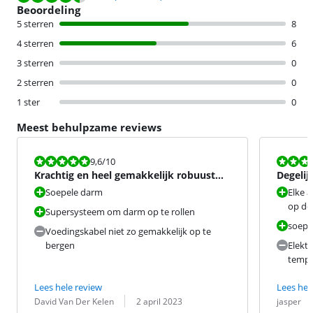
Beoordeling
5 sterren
8
4 sterren
6
3 sterren
0
2 sterren
0
1 ster
0
Meest behulpzame reviews
Beoordeling is 9,6 van de 10.
Beoordeling i
9,6
/10
Krachtig en heel gemakkelijk robuust
Degelij
toestel
Soepele darm
Elke a
op de
Supersysteem om darm op te rollen
soepel
Voedingskabel niet zo gemakkelijk op te
bergen
Elektr
tempe
Lees hele review
Lees hel
Beoordeling door:
Datum:
Beoordeling 
Datum:
David Van Der Kelen
2 april 2023
jasper