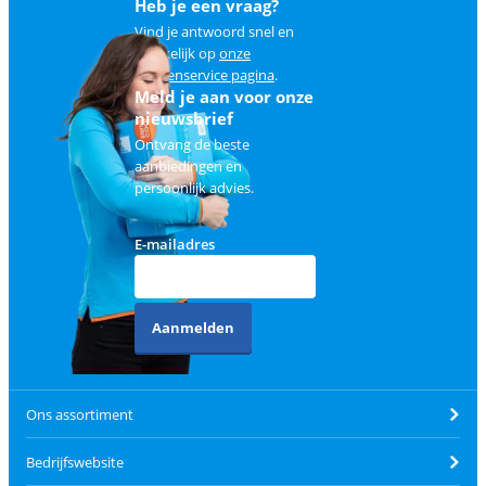
Heb je een vraag?
Vind je antwoord snel en
makkelijk op
onze
klantenservice pagina
.
Meld je aan voor onze
nieuwsbrief
Ontvang de beste
aanbiedingen en
persoonlijk advies.
E-mailadres
Aanmelden
Ons assortiment
Bedrijfswebsite