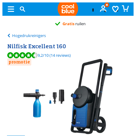
Gratis
ruilen
Hogedrukreinigers
Nilfisk Excellent 160
Beoordeling is 9,2 van de 10, gebaseerd op 14 reviews.
9,2
/10
(14 reviews)
promotie