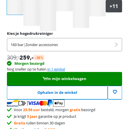
Selecteer een optie
Kies je hogedrukreiniger
160 bar
|
Zonder accessoires
309
,-
259
,-
-16%
Morgen bezorgd
Nog sneller op te halen
in 1 winkel
In mijn winkelwagen
Ophalen in de winkel
Voor
23.59 uur
besteld, morgen
gratis
bezorgd
Je krijgt
5 jaar
garantie op je product
Gratis
ruilen binnen 30 dagen