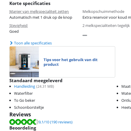
Korte specificaties
Manier van melkspecialiteit zetten
Melkopschuimmethode
Automatisch met 1 druk op de knop
Extra reservoir voor koud 
Stevigheid
2 melkspecialiteiten tegelijk
Goed
Toon alle specificaties
Tips voor het gebruik van dit
product
Standaard meegeleverd
Handleiding
Maat
(
24.31
MB)
Waterfilter
Water
To Go beker
Ontka
Schoonborsteltje
Heetw
Reviews
Beoordeling is 9,1 van de 10, gebaseerd op 190 reviews.
9,1
/10
(190 reviews)
Beoordeling