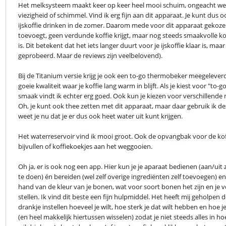
Het melksysteem maakt keer op keer heel mooi schuim, ongeacht welke 
viezigheid of schimmel. Vind ik erg fijn aan dit apparaat. Je kunt dus
ijskoffie drinken in de zomer. Daarom mede voor dit apparaat gekozen. 
toevoegt, geen verdunde koffie krijgt, maar nog steeds smaakvolle koff
is. Dit betekent dat het iets langer duurt voor je ijskoffie klaar is, maa
geprobeerd. Maar de reviews zijn veelbelovend).
Bij de Titanium versie krijg je ook een to-go thermobeker meegeleverd.
goeie kwaliteit waar je koffie lang warm in blijft. Als je kiest voor "t
smaak vindt ik echter erg goed. Ook kun je kiezen voor verschillende 
Oh, je kunt ook thee zetten met dit apparaat, maar daar gebruik ik dez
weet je nu dat je er dus ook heet water uit kunt krijgen.
Het waterreservoir vind ik mooi groot. Ook de opvangbak voor de koffi
bijvullen of koffiekoekjes aan het weggooien.
Oh ja, er is ook nog een app. Hier kun je je aparaat bedienen (aan/uit 
te doen) én bereiden (wel zelf overige ingrediënten zelf toevoegen) en 
hand van de kleur van je bonen, wat voor soort bonen het zijn en je v
stellen. Ik vind dit beste een fijn hulpmiddel. Het heeft mij geholpen 
drankje instellen hoeveel je wilt, hoe sterk je dat wilt hebben en hoe
(en heel makkelijk hiertussen wisselen) zodat je niet steeds alles in 