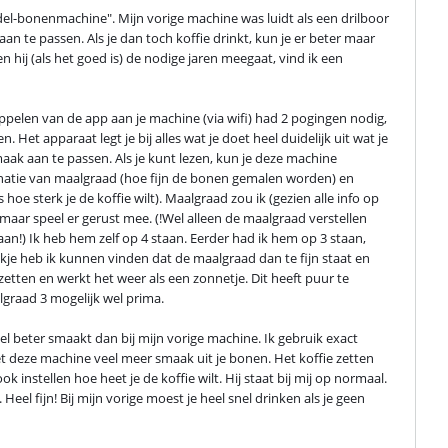
el-bonenmachine". Mijn vorige machine was luidt als een drilboor 
te passen. Als je dan toch koffie drinkt, kun je er beter maar 
ij (als het goed is) de nodige jaren meegaat, vind ik een 
ppelen van de app aan je machine (via wifi) had 2 pogingen nodig, 
et apparaat legt je bij alles wat je doet heel duidelijk uit wat je 
k aan te passen. Als je kunt lezen, kun je deze machine 
natie van maalgraad (hoe fijn de bonen gemalen worden) en 
sterk je de koffie wilt). Maalgraad zou ik (gezien alle info op 
maar speel er gerust mee. (!Wel alleen de maalgraad verstellen 
) Ik heb hem zelf op 4 staan. Eerder had ik hem op 3 staan, 
je heb ik kunnen vinden dat de maalgraad dan te fijn staat en 
etten en werkt het weer als een zonnetje. Dit heeft puur te 
graad 3 mogelijk wel prima.
l beter smaakt dan bij mijn vorige machine. Ik gebruik exact 
et deze machine veel meer smaak uit je bonen. Het koffie zetten 
instellen hoe heet je de koffie wilt. Hij staat bij mij op normaal. 
el fijn! Bij mijn vorige moest je heel snel drinken als je geen 