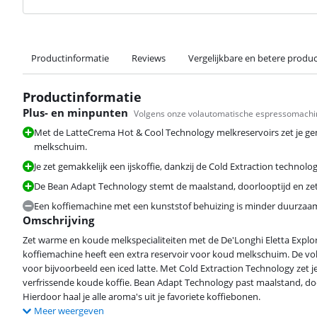
Productinformatie
Reviews
Vergelijkbare en betere produ
Productinformatie
Plus- en minpunten
Volgens onze volautomatische espressomachin
Met de LatteCrema Hot & Cool Technology melkreservoirs zet je gem
melkschuim.
Je zet gemakkelijk een ijskoffie, dankzij de Cold Extraction technolog
De Bean Adapt Technology stemt de maalstand, doorlooptijd en zet
Een koffiemachine met een kunststof behuizing is minder duurzaam
Omschrijving
Zet warme en koude melkspecialiteiten met de De'Longhi Eletta Expl
koffiemachine heeft een extra reservoir voor koud melkschuim. De 
voor bijvoorbeeld een iced latte. Met Cold Extraction Technology zet j
verfrissende koude koffie. Bean Adapt Technology past maalstand, d
Hierdoor haal je alle aroma's uit je favoriete koffiebonen.
Meer weergeven