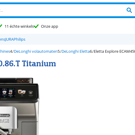
11 échte winkels
Onze app
ens
JURA
Philips
chines
DeLonghi volautomaten
DeLonghi Eletta
Eletta Explore ECAM450
0.86.T Titanium