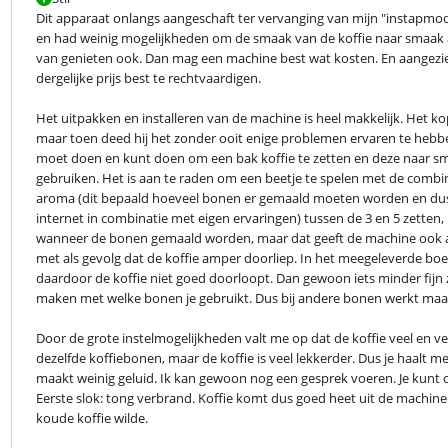
Dit apparaat onlangs aangeschaft ter vervanging van mijn "instapmod
en had weinig mogelijkheden om de smaak van de koffie naar smaak aan 
van genieten ook. Dan mag een machine best wat kosten. En aangezien h
dergelijke prijs best te rechtvaardigen.
Het uitpakken en installeren van de machine is heel makkelijk. Het ko
maar toen deed hij het zonder ooit enige problemen ervaren te hebben. H
moet doen en kunt doen om een bak koffie te zetten en deze naar smaa
gebruiken. Het is aan te raden om een beetje te spelen met de combi
aroma (dit bepaald hoeveel bonen er gemaald moeten worden en dus hoe 
internet in combinatie met eigen ervaringen) tussen de 3 en 5 zetten, 
wanneer de bonen gemaald worden, maar dat geeft de machine ook aan!
met als gevolg dat de koffie amper doorliep. In het meegeleverde boek
daardoor de koffie niet goed doorloopt. Dan gewoon iets minder fijn z
maken met welke bonen je gebruikt. Dus bij andere bonen werkt maal
Door de grote instelmogelijkheden valt me op dat de koffie veel en vee
dezelfde koffiebonen, maar de koffie is veel lekkerder. Dus je haalt m
maakt weinig geluid. Ik kan gewoon nog een gesprek voeren. Je kunt ook 
Eerste slok: tong verbrand. Koffie komt dus goed heet uit de machine. He
koude koffie wilde.