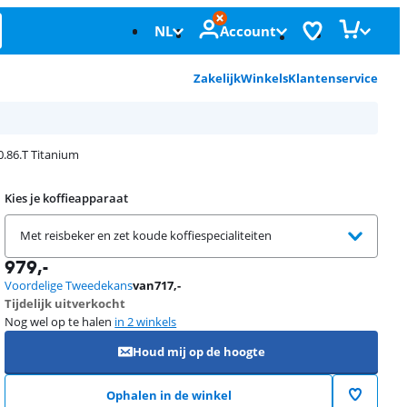
NL
Account
Zakelijk
Winkels
Klantenservice
.86.T Titanium
Kies je koffieapparaat
Met reisbeker en zet koude koffiespecialiteiten
979
,-
Voordelige Tweedekans
van
717
,-
Tijdelijk uitverkocht
Nog wel op te halen
in 2 winkels
Houd mij op de hoogte
Ophalen in de winkel