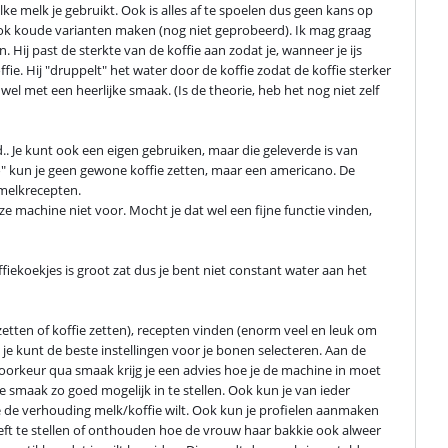
melk je gebruikt. Ook is alles af te spoelen dus geen kans op 
 ook koude varianten maken (nog niet geprobeerd). Ik mag graag 
Hij past de sterkte van de koffie aan zodat je, wanneer je ijs 
ie. Hij "druppelt" het water door de koffie zodat de koffie sterker 
r wel met een heerlijke smaak. (Is de theorie, heb het nog niet zelf 
. Je kunt ook een eigen gebruiken, maar die geleverde is van 
o-go" kun je geen gewone koffie zetten, maar een americano. De 
melkrecepten.

e machine niet voor. Mocht je dat wel een fijne functie vinden, 
ekoekjes is groot zat dus je bent niet constant water aan het 
zetten of koffie zetten), recepten vinden (enorm veel en leuk om 
je kunt de beste instellingen voor je bonen selecteren. Aan de 
oorkeur qua smaak krijg je een advies hoe je de machine in moet 
de smaak zo goed mogelijk in te stellen. Ook kun je van ieder 
 je de verhouding melk/koffie wilt. Ook kun je profielen aanmaken 
hoeft te stellen of onthouden hoe de vrouw haar bakkie ook alweer 