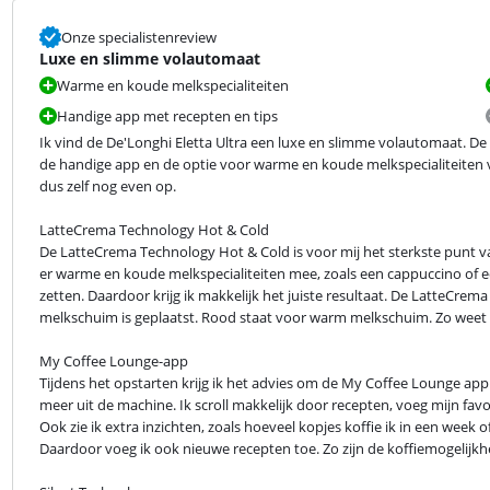
Onze specialistenreview
Luxe en slimme volautomaat
Warme en koude melkspecialiteiten
Handige app met recepten en tips
Ik vind de De'Longhi Eletta Ultra een luxe en slimme volautomaat. De 
de handige app en de optie voor warme en koude melkspecialiteiten vind 
dus zelf nog even op.
LatteCrema Technology Hot & Cold

De LatteCrema Technology Hot & Cold is voor mij het sterkste punt v
er warme en koude melkspecialiteiten mee, zoals een cappuccino of een
zetten. Daardoor krijg ik makkelijk het juiste resultaat. De LatteCrema
melkschuim is geplaatst. Rood staat voor warm melkschuim. Zo weet ik z
My Coffee Lounge-app

Tijdens het opstarten krijg ik het advies om de My Coffee Lounge app t
meer uit de machine. Ik scroll makkelijk door recepten, voeg mijn favo
Ook zie ik extra inzichten, zoals hoeveel kopjes koffie ik in een week
Daardoor voeg ik ook nieuwe recepten toe. Zo zijn de koffiemogelijkh