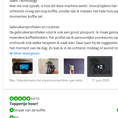
Silent Technology

Wat me ook opvalt, is hoe stil deze machine werkt. Vooral tijdens het 
ochtends vroeg een kop koffie, zonder dat ik meteen het hele huis wak
momenten koffie zet.
Gebruikersprofielen en routines

De gebruikersprofielen vind ik ook een groot pluspunt. Ik maak gemakk
meerdere koffiedrinkers. Per profiel sla ik persoonlijke voorkeuren op
onthoudt ook welke recepten ik vaak kies. Daar past hij de suggesties
het moment van de dag. Zo kies ik in de ochtend, middag of avond snel
Meer weergeven
Beoordeling door:
Datum:
Bas. Volautomatische espressomachine specialist.
11 juni 2026
Beoordeling is 10 van de 10.
10
/10
Toppertje hoor!
Smaak van de koffie
Stil