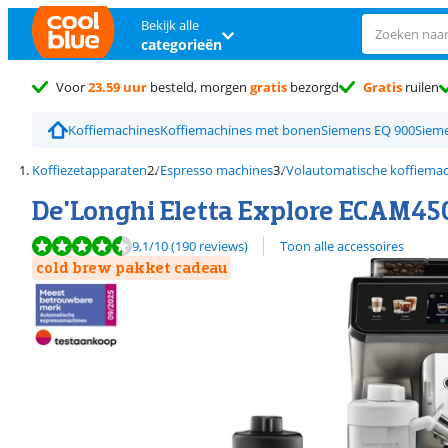
Bekijk alle
categorieën
Voor
23.59 uur
besteld, morgen
gratis
bezorgd
Gratis
ruilen
Koffiemachines
Koffiemachines met bonen
Siemens EQ 900
Siem
Koffiezetapparaten
Espresso machines
Volautomatische koffiema
De'Longhi Eletta Explore ECAM45
Beoordeling is 9,1 van de 10, gebaseerd op 190 reviews.
9,1
/10
(190 reviews)
Toon alle accessoires
cold brew pakket cadeau