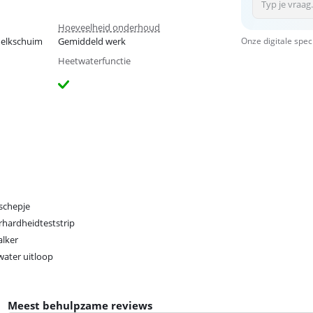
Hoeveelheid onderhoud
melkschuim
Gemiddeld werk
Onze digitale spec
Heetwaterfunctie
schepje
hardheidteststrip
lker
ater uitloop
Meest behulpzame reviews