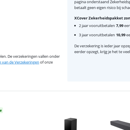
pagina onderstaand Zekerheidspa
betaalt geen eigen risico bij scha
XCover Zekerheidspakket zon
2 jaar vooruitbetalen
7,99
eenm
3 jaar vooruitbetalen
10,99
ee
De verzekering is ieder jaar opzeg
eerder opzegt, krijg je het te ve
en. De verzekeringen vallen onder
van de Verzekeringen
of onze
e