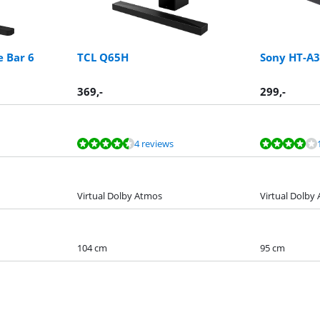
e Bar 6
TCL Q65H
Sony HT-A
369
,-
299
,-
4 reviews
Virtual Dolby Atmos
Virtual Dolby
104 cm
95 cm