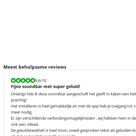
Meest behulpzame reviews
Beoordeling is 9,6 van de 10.
9,6
/10
Fijne soundbar met super geluid!
Onlangs heb ik deze soundbar aangeschaft het geeft tv kijken een hele an
prachtig!

Het installeren is heel gemakkelijk en met de app heb je toegang tot ve
meer nodig.

Er zijn verschillende verbindingsmogelijkheden , wij hebben hem in 
ook aan, ideaal.

De geluidskwaliteit is heel mooi, zowel gesproken tekst als geluiden ko