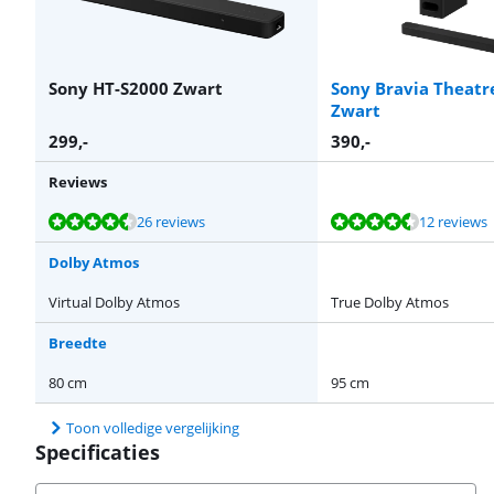
Sony HT-S2000 Zwart
Sony Bravia Theatr
Zwart
299
,-
390
,-
Reviews
Beoordeling is 8,5 van de 10, gebaseerd op 26 reviews.
Beoordeling is 9,0 van de 10, gebaseerd op 12 reviews.
Beoordeling is 9,4 van de 10, gebaseerd op 4 reviews.
Beoordeling is 8,3 van de 10, gebaseerd op 19 reviews.
26 reviews
12 reviews
Dolby Atmos
Virtual Dolby Atmos
True Dolby Atmos
Breedte
80 cm
95 cm
Toon volledige vergelijking
Specificaties