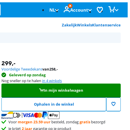
NL
Account
Zakelijk
Winkels
Klantenservice
299
,-
Voordelige Tweedekans
van
258
,-
Geleverd op zondag
Nog sneller op te halen
in 4 winkels
In mijn winkelwagen
Ophalen in de winkel
Voor
morgen 23.59 uur
besteld, zondag
gratis
bezorgd
Je krijgt
2 jaar
garantie op je product