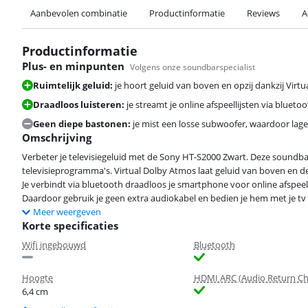
Aanbevolen combinatie
Productinformatie
Reviews
A
Productinformatie
Plus- en minpunten
Volgens onze soundbarspecialist
Ruimtelijk geluid:
je hoort geluid van boven en opzij dankzij Virtu
Draadloos luisteren:
je streamt je online afspeellijsten via bluet
Geen diepe bastonen:
je mist een losse subwoofer, waardoor lage
Omschrijving
Verbeter je televisiegeluid met de Sony HT-S2000 Zwart. Deze soundbar 
televisieprogramma's. Virtual Dolby Atmos laat geluid van boven en de
Je verbindt via bluetooth draadloos je smartphone voor online afspeelli
Daardoor gebruik je geen extra audiokabel en bedien je hem met je tv
Meer weergeven
Korte specificaties
Wifi ingebouwd
Bluetooth
Hoogte
HDMI ARC (Audio Return Ch
6,4 cm