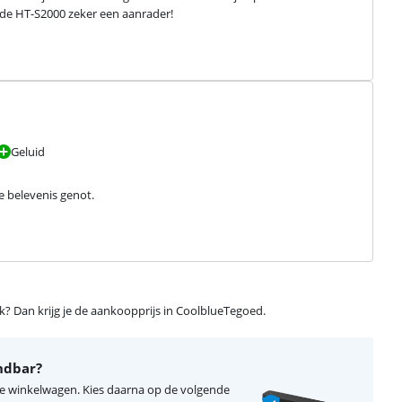
s de HT-S2000 zeker een aanrader!
Geluid
le belevenis genot.
ijk? Dan krijg je de aankoopprijs in CoolblueTegoed.
ndbar?
je winkelwagen. Kies daarna op de volgende