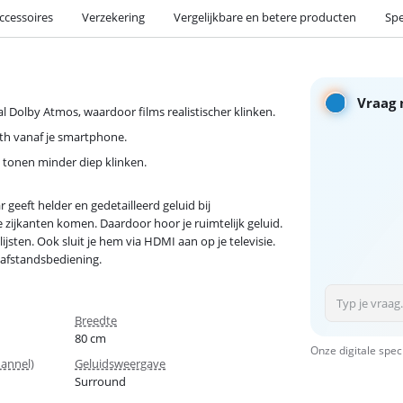
ccessoires
Verzekering
Vergelijkbare en betere producten
Spe
Vraag 
al Dolby Atmos, waardoor films realistischer klinken.
ooth vanaf je smartphone.
 tonen minder diep klinken.
geeft helder en gedetailleerd geluid bij
 zijkanten komen. Daardoor hoor je ruimtelijk geluid.
jsten. Ook sluit je hem via HDMI aan op je televisie.
 afstandsbediening.
Breedte
80 cm
Onze digitale spec
annel)
Geluidsweergave
Surround