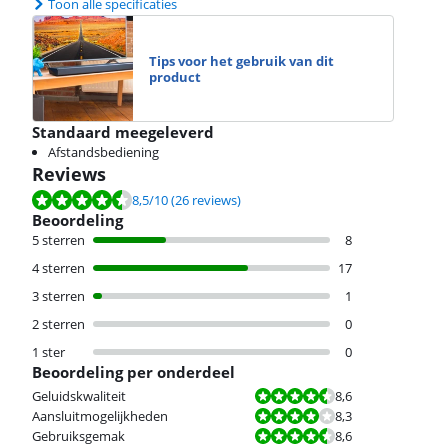
Toon alle specificaties
Tips voor het gebruik van dit
product
Standaard meegeleverd
Afstandsbediening
Reviews
Beoordeling is 8,5 van de 10, gebaseerd op 26 reviews.
8,5
/10
(26 reviews)
Beoordeling
5 sterren
8
4 sterren
17
3 sterren
1
2 sterren
0
1 ster
0
Beoordeling per onderdeel
Beoordeling is 8,6 van de 10.
Geluidskwaliteit
8,6
Beoordeling is 8,3 van de 10.
Aansluitmogelijkheden
8,3
Beoordeling is 8,6 van de 10.
Gebruiksgemak
8,6