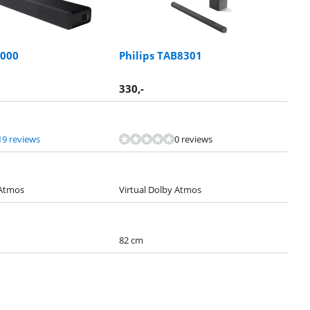
3000
Philips TAB8301
330
,-
19 reviews
0 reviews
 Atmos
Virtual Dolby Atmos
82 cm