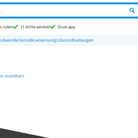
s
ruilen
11 échte winkels
Onze app
subwoofer
Sonos
Bose
Samsung
LG
Soundbarbeugels
ny soundbars