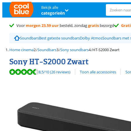
Bekijk alle
categorieën
Voor
morgen 23.59 uur
besteld, zondag
gratis
bezorgd
Grati
Soundbars
Best geteste soundbars
Dolby Atmos
Soundbars met 
Home cinema
Soundbars
Sony soundbars
HT-S2000 Zwart
Sony HT-S2000 Zwart
Beoordeling is 8,5 van de 10, gebaseerd op 26 reviews.
Bekijk alle
8,5
/10
(26 reviews)
Toon alle accessoires
So