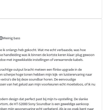
Weinig bass
e ik onlangs heb gekocht. Wat me echt verbaasde, was hoe 
ke handleiding was ik binnen de kortste keren klaar: plug gewoon 
doe met ingewikkelde instellingen of verwarrende kabels.
rachtige output bracht meteen een flinke upgrade in de 
en scherpe hoge tonen hebben mijn kijk- en luisterervaring naar 
 extra's die bij deze soundbar horen. De eenvoudige 
en van het geluid aan mijn voorkeuren echt moeiteloos, of ik nu 
rn design dat perfect past bij mijn tv-opstelling. De slanke 
Kortom, de HT-S2000 Sony Soundbar is een geweldige aankoop 
ben mijn woonervaring echt verbeterd. Als je op zoek bent naar 