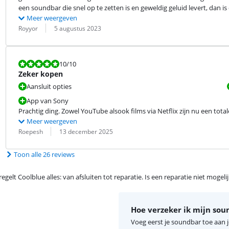
een soundbar die snel op te zetten is en geweldig geluid levert, dan i
Meer weergeven
Beoordeling door:
Datum:
Royyor
5 augustus 2023
Beoordeling is 10 van de 10.
10
/10
Zeker kopen
Aansluit opties
App van Sony
Prachtig ding. Zowel YouTube alsook films via Netflix zijn nu een tota
Meer weergeven
Beoordeling door:
Datum:
Roepesh
13 december 2025
Toon alle 26 reviews
egelt Coolblue alles: van afsluiten tot reparatie. Is een reparatie niet mogel
Hoe verzeker ik mijn sou
Voeg eerst je soundbar toe aan 