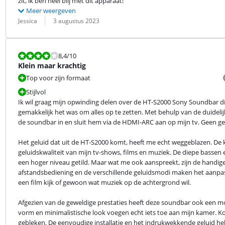
zit, ik ben heel blij met dit apparaat!
Meer weergeven
Beoordeling door:
Datum:
Jessica
3 augustus 2023
Beoordeling is 8,4 van de 10.
8,4
/10
Klein maar krachtig
Top voor zijn formaat
Stijlvol
Ik wil graag mijn opwinding delen over de HT-S2000 Sony Soundbar di
gemakkelijk het was om alles op te zetten. Met behulp van de duidelij
de soundbar in en sluit hem via de HDMI-ARC aan op mijn tv. Geen ge
Het geluid dat uit de HT-S2000 komt, heeft me echt weggeblazen. De k
geluidskwaliteit van mijn tv-shows, films en muziek. De diepe bassen 
een hoger niveau getild. Maar wat me ook aanspreekt, zijn de handige
afstandsbediening en de verschillende geluidsmodi maken het aanpass
een film kijk of gewoon wat muziek op de achtergrond wil.
Afgezien van de geweldige prestaties heeft deze soundbar ook een mode
vorm en minimalistische look voegen echt iets toe aan mijn kamer. 
gebleken. De eenvoudige installatie en het indrukwekkende geluid heb