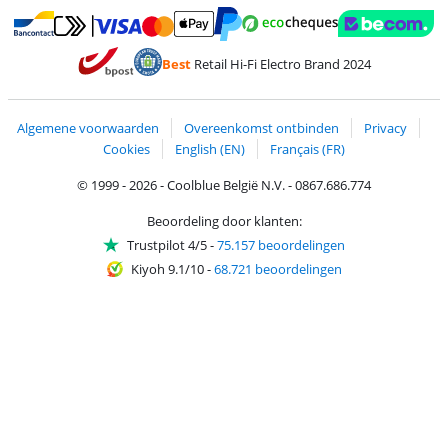
Betalen met MasterCard en Visa via ClickToPay
Betalen met Ecocheques
Betalen met Bancontact
Betalen met ApplePay
Webshop Trustmar
Betalen met PayPal
Best
Retail Hi-Fi Electro Brand 2024
Trustprofile van Coolblue
Verzending en bezorging met bPost
Algemene voorwaarden
Overeenkomst ontbinden
Privacy
Cookies
English (EN)
Français (FR)
© 1999 - 2026 - Coolblue België N.V. - 0867.686.774
Beoordeling door klanten:
Trustpilot 4/5
-
75.157 beoordelingen
Kiyoh 9.1/10
-
68.721 beoordelingen