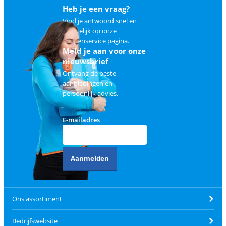
Heb je een vraag?
Vind je antwoord snel en
makkelijk op
onze
klantenservice pagina
.
Meld je aan voor onze
nieuwsbrief
Ontvang de beste
aanbiedingen en
persoonlijk advies.
E-mailadres
Aanmelden
Ons assortiment
Bedrijfswebsite