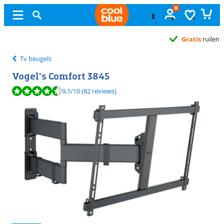
Gratis
ruilen
Tv beugels
Vogel's Comfort 3845
Beoordeling is 9,1 van de 10, gebaseerd op 82 reviews.
9,1
/10
(82 reviews)