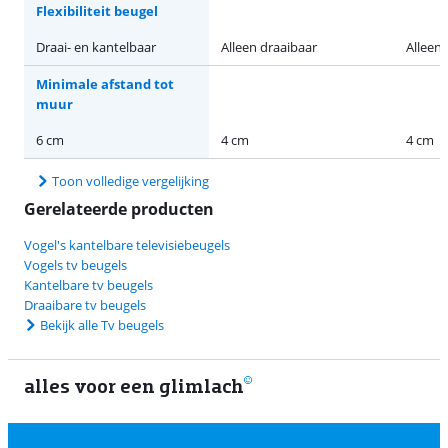
Flexibiliteit beugel
Draai- en kantelbaar
Alleen draaibaar
Alleen 
Minimale afstand tot
muur
6 cm
4 cm
4 cm
Toon volledige vergelijking
Gerelateerde producten
Vogel's kantelbare televisiebeugels
Vogels tv beugels
Kantelbare tv beugels
Draaibare tv beugels
Bekijk alle Tv beugels
alles voor een glimlach
1