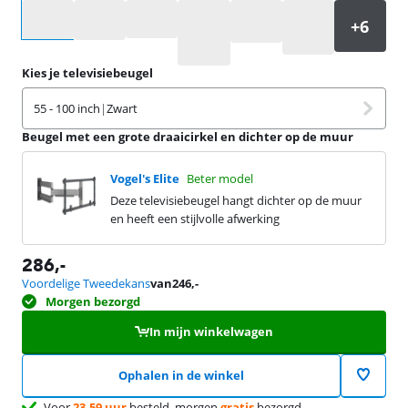
Selecteer een optie
Kies je televisiebeugel
55 - 100 inch
|
Zwart
Beugel met een grote draaicirkel en dichter op de muur
Vogel's Elite
Beter model
Deze televisiebeugel hangt dichter op de muur
en heeft een stijlvolle afwerking
286
,-
Voordelige Tweedekans
van
246
,-
Morgen bezorgd
In mijn winkelwagen
Ophalen in de winkel
Voor
23.59 uur
besteld, morgen
gratis
bezorgd