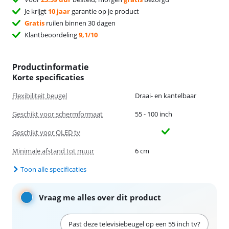
Je krijgt
10 jaar
garantie op je product
Gratis
ruilen binnen 30 dagen
Klantbeoordeling
9,1/10
Productinformatie
Korte specificaties
Flexibiliteit beugel
Draai- en kantelbaar
Geschikt voor schermformaat
55 - 100 inch
Geschikt voor OLED tv
Minimale afstand tot muur
6 cm
Toon alle specificaties
Vraag me alles over dit product
Past deze televisiebeugel op een 55 inch tv?