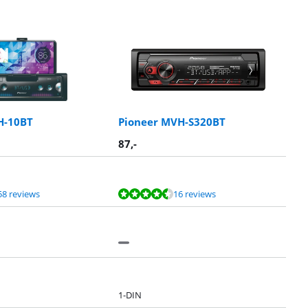
H-10BT
Pioneer MVH-S320BT
87
,-
58 reviews
16 reviews
1-DIN