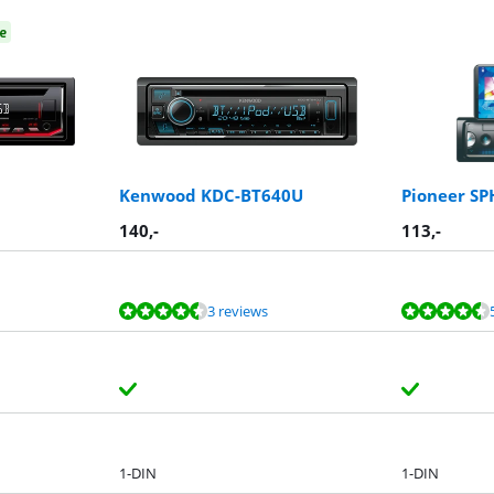
e
Kenwood KDC-BT640U
Pioneer SP
140
,-
113
,-
3 reviews
1-DIN
1-DIN