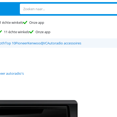
1 échte winkels
Onze app
11 échte winkels
Onze app
oth
Top 10
Pioneer
Kenwood
JVC
Autoradio accessoires
eer autoradio's