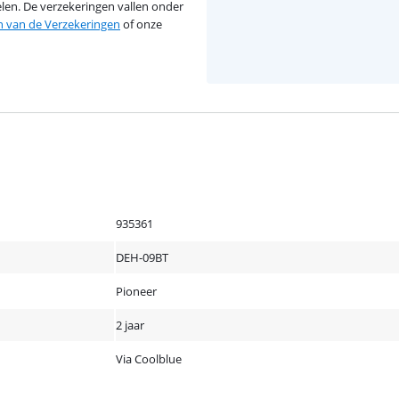
en. De verzekeringen vallen onder
van de Verzekeringen
of onze
935361
DEH-09BT
Pioneer
2 jaar
Via Coolblue