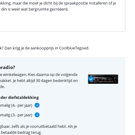
ng, maar die moet je dicht bij de spraakpositie installeren of je 
 din is weer wat bergruimte gecreëerd.
ijk? Dan krijg je de aankoopprijs in CoolblueTegoed.
oradio?
 je winkelwagen. Kies daarna op de volgende
kket. Je hebt altijd 30 dagen bedenktijd en
de.
der diefstaldekking
alig (4,- per jaar)
alig (3,- per jaar)
baar, zelfs als je vooruitbetaald hebt. Als je
el betaalde bedrag terug.