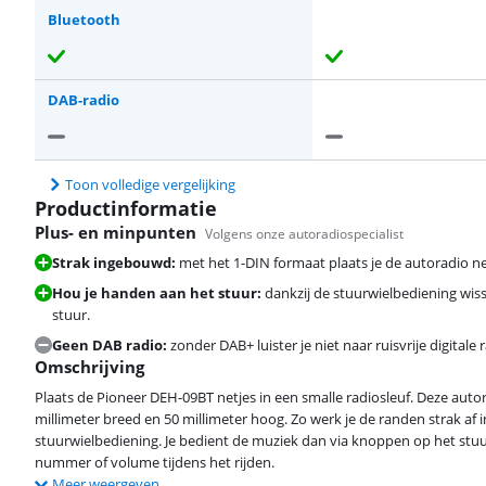
Bluetooth
DAB-radio
Toon volledige vergelijking
Productinformatie
Plus- en minpunten
Volgens onze autoradiospecialist
Strak ingebouwd:
met het 1-DIN formaat plaats je de autoradio net
Hou je handen aan het stuur:
dankzij de stuurwielbediening wi
stuur.
Geen DAB radio:
zonder DAB+ luister je niet naar ruisvrije digitale 
Omschrijving
Plaats de Pioneer DEH-09BT netjes in een smalle radiosleuf. Deze auto
millimeter breed en 50 millimeter hoog. Zo werk je de randen strak af
stuurwielbediening. Je bedient de muziek dan via knoppen op het stuur
nummer of volume tijdens het rijden.
Meer weergeven