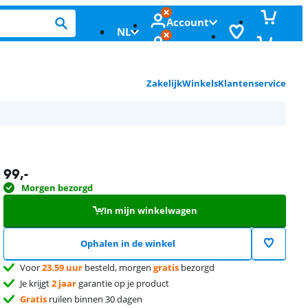
Account
NL
Zakelijk
Winkels
Klantenservice
99
,-
Morgen bezorgd
In mijn winkelwagen
Ophalen in de winkel
Voor
23.59 uur
besteld, morgen
gratis
bezorgd
Je krijgt
2 jaar
garantie op je product
Gratis
ruilen binnen 30 dagen