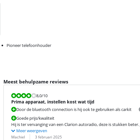
Pioneer telefoonhouder
Meest behulpzame reviews
Beoordeling is 8,0 van de 10.
8,0
/10
Prima apparaat, instellen kost wat tijd
Door de bluetooth connection is hij ook te gebruiken als carkit
Goede prijs/kwaliteit
Hij is ter vervanging van een Clarion autoradio, deze is stukken beter
Meer weergeven
Beoordeling door:
Datum:
Machiel
3 februari 2025