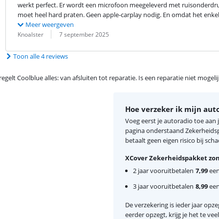
werkt perfect. Er wordt een microfoon meegeleverd met ruisonderdrukki
moet heel hard praten. Geen apple-carplay nodig. En omdat het enkel
Meer weergeven
Beoordeling door:
Datum:
Knoalster
7 september 2025
Toon alle 4 reviews
egelt Coolblue alles: van afsluiten tot reparatie. Is een reparatie niet mogel
Hoe verzeker ik mijn aut
Voeg eerst je autoradio toe aan
pagina onderstaand Zekerheidspa
betaalt geen eigen risico bij scha
XCover Zekerheidspakket zon
2 jaar vooruitbetalen
7,99
eenm
3 jaar vooruitbetalen
8,99
eenm
De verzekering is ieder jaar opzeg
eerder opzegt, krijg je het te ve