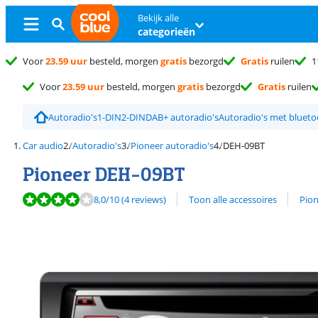
Bekijk alle
categorieën
Voor
23.59 uur
besteld, morgen
gratis
bezorgd
Gratis
ruilen
1
Voor
23.59 uur
besteld, morgen
gratis
bezorgd
Gratis
ruilen
Autoradio's
1-DIN
2-DIN
DAB+ autoradio's
Autoradio's met blueto
Car audio
Autoradio's
Pioneer autoradio's
DEH-09BT
Pioneer DEH-09BT
Beoordeling is 8,0 van de 10, gebaseerd op 4 reviews.
Bekijk alle
8,0
/10
(4 reviews)
Toon alle accessoires
Pion