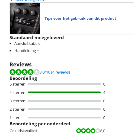
Tips voor het gebruik van dit product
Standaard meegeleverd
Aansluitkabels
Handleiding +
Reviews
Beoordeling is 8,0 van de 10, gebaseerd op 4 reviews.
8,0
/10
(4 reviews)
Beoordeling
5 sterren
0
4 sterren
4
3 sterren
0
2 sterren
0
1 ster
0
Beoordeling per onderdeel
Beoordeling is 8,0 van de 10.
Geluidskwaliteit
8,0