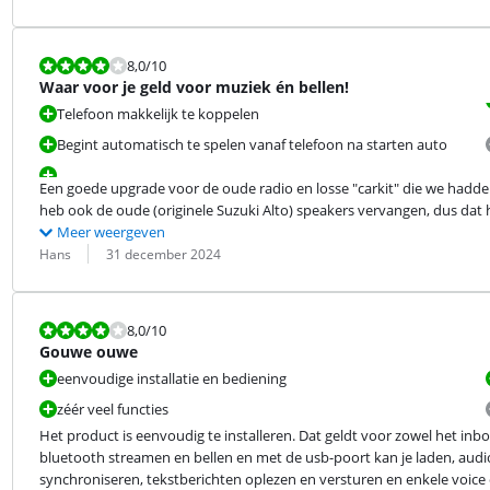
Beoordeling is 8,0 van de 10.
8,0
/10
Waar voor je geld voor muziek én bellen!
Telefoon makkelijk te koppelen
Begint automatisch te spelen vanaf telefoon na starten auto
Een goede upgrade voor de oude radio en losse "carkit" die we hadden.
heb ook de oude (originele Suzuki Alto) speakers vervangen, dus dat 
Meer weergeven
Beoordeling door:
Datum:
Hans
31 december 2024
Beoordeling is 8,0 van de 10.
8,0
/10
Gouwe ouwe
eenvoudige installatie en bediening
zéér veel functies
Het product is eenvoudig te installeren. Dat geldt voor zowel het inbou
bluetooth streamen en bellen en met de usb-poort kan je laden, audio 
synchroniseren, tekstberichten oplezen en versturen en enkele voice