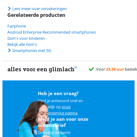
Lees meer over verzekeringen
Gerelateerde producten
Fairphone
Android Enterprise Recommended smartphones
Gsm's voor kinderen
Bekijk alle Gsm's
Smartphones met 5G
alles voor een glimlach
Heb je een vraag?
Vind je antwoord snel en
makkelijk op
onze
klantenservice pagina
.
Meld je aan voor onze
nieuwsbrief
Ontvang de beste