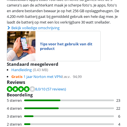
camera's aan de achterkant maak je scherpe foto's. Je apps, foto's
en andere bestanden bewaar je op het 256 GB opslaggeheugen. De
4.200 mAh batterij gaat bij gemiddeld gebruik een hele dag mee. Je
laadt de batterij op met een los verkrijgbare 30 watt snellader.
Bekijk volledige omschrijving
Tips voor het gebruik van dit
product
Standaard meegeleverd
Handleiding
(
0.43
MB)
Gratis
1 jaar Norton met VPN
t.w.v.
94,99
Reviews
Beoordeling is 8,0 van de 10, gebaseerd op 57 reviews.
8,0
/10
(57 reviews)
Beoordeling
5 sterren
23
4 sterren
22
3 sterren
6
2 sterren
4