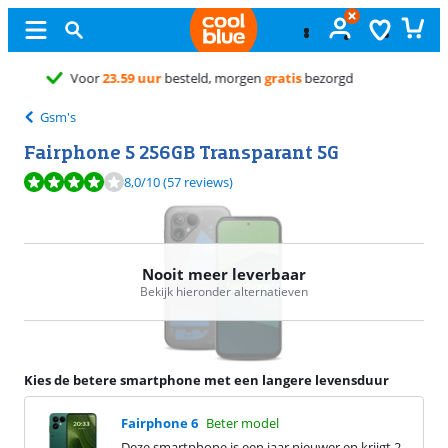
Gratis
ruilen
Gsm's
Fairphone 5 256GB Transparant 5G
Beoordeling is 8,0 van de 10, gebaseerd op 57 reviews.
8,0
/10
(57 reviews)
Nooit meer leverbaar
Bekijk hieronder alternatieven
Kies de betere smartphone met een langere levensduur
Fairphone 6
Beter model
Deze smartphone is een jaar nieuwer en krijgt 2