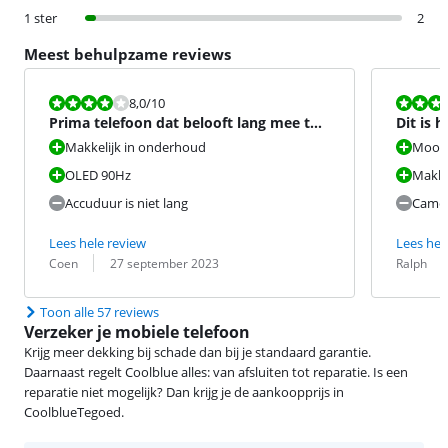
1 ster
2
Meest behulpzame reviews
Beoordeling is 8,0 van de 10.
Beoordeling i
8,0
/10
Prima telefoon dat belooft lang mee te
Dit is 
kunnen gaan
worden
Makkelijk in onderhoud
Mooi 
OLED 90Hz
Makkel
Accuduur is niet lang
Camer
Lees hele review
Lees hel
Beoordeling door:
Datum:
Beoordeling 
Datum:
Coen
27 september 2023
Ralph
Toon alle 57 reviews
Verzeker je mobiele telefoon
Krijg meer dekking bij schade dan bij je standaard garantie.
Daarnaast regelt Coolblue alles: van afsluiten tot reparatie. Is een
reparatie niet mogelijk? Dan krijg je de aankoopprijs in
CoolblueTegoed.