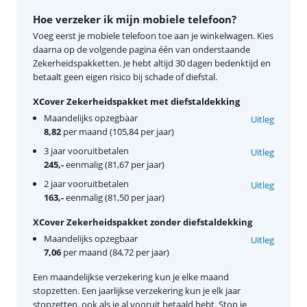
Hoe verzeker ik mijn mobiele telefoon?
Voeg eerst je mobiele telefoon toe aan je winkelwagen. Kies
daarna op de volgende pagina één van onderstaande
Zekerheidspakketten. Je hebt altijd 30 dagen bedenktijd en
betaalt geen eigen risico bij schade of diefstal.
XCover Zekerheidspakket met diefstaldekking
Maandelijks opzegbaar
Uitleg
8,82
per maand (105,84 per jaar)
3 jaar vooruitbetalen
Uitleg
245,-
eenmalig (81,67 per jaar)
2 jaar vooruitbetalen
Uitleg
163,-
eenmalig (81,50 per jaar)
XCover Zekerheidspakket zonder diefstaldekking
Maandelijks opzegbaar
Uitleg
7,06
per maand (84,72 per jaar)
Een maandelijkse verzekering kun je elke maand
stopzetten. Een jaarlijkse verzekering kun je elk jaar
stopzetten, ook als je al vooruit betaald hebt. Stop je