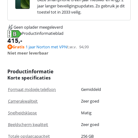
jaar langer beveiligingsupdates. Zo gebruik je dit
toestel tot in 2033 veilig.
Geen oplader meegeleverd
Productinformatieblad
opent in nieuw tabblad
415
,-
Gratis
1 jaar Norton met VPN
t.w.v.
94,99
Niet meer leverbaar
Productinformatie
Korte specificaties
Formaat mobiele telefoon
Gemiddeld
Camerakwaliteit
Zeer goed
Snelheidsklasse
Matig
Beeldscherm kwaliteit
Zeer goed
Totale opslagcapaciteit
256 GB