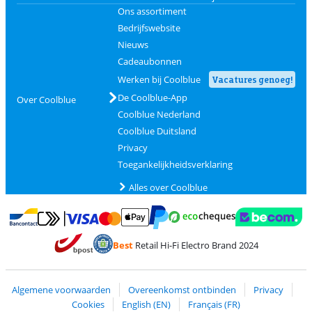
Ons assortiment
Bedrijfswebsite
Nieuws
Cadeaubonnen
Werken bij Coolblue
Vacatures genoeg!
De Coolblue-App
Over Coolblue
Coolblue Nederland
Coolblue Duitsland
Privacy
Toegankelijkheidsverklaring
Alles over Coolblue
Betalen met MasterCard en Visa via ClickToPay
Betalen met Ecocheques
Betalen met Bancontact
Betalen met ApplePay
Webshop Trustmar
Betalen met PayPal
Best
Retail Hi-Fi Electro Brand 2024
Trustprofile van Coolblue
Verzending en bezorging met bPost
Algemene voorwaarden
Overeenkomst ontbinden
Privacy
Cookies
English (EN)
Français (FR)