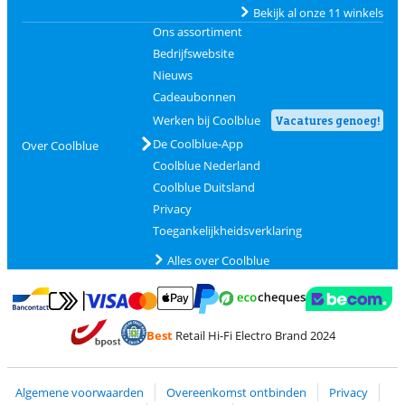
Bekijk al onze 11 winkels
Ons assortiment
Bedrijfswebsite
Nieuws
Cadeaubonnen
Werken bij Coolblue
Vacatures genoeg!
De Coolblue-App
Over Coolblue
Coolblue Nederland
Coolblue Duitsland
Privacy
Toegankelijkheidsverklaring
Alles over Coolblue
Betalen met MasterCard en Visa via ClickToPay
Betalen met Ecocheques
Betalen met Bancontact
Betalen met ApplePay
Webshop Trustmar
Betalen met PayPal
Best
Retail Hi-Fi Electro Brand 2024
Trustprofile van Coolblue
Verzending en bezorging met bPost
Algemene voorwaarden
Overeenkomst ontbinden
Privacy