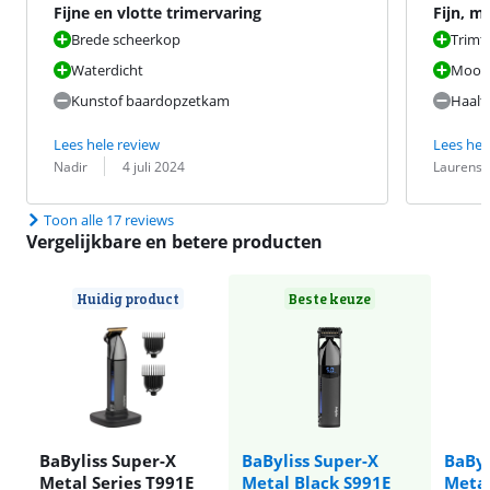
Fijne en vlotte trimervaring
Fijn, m
Brede scheerkop
Trimt 
Waterdicht
Mooi 
Kunstof baardopzetkam
Haalt
Lees hele review
Lees hel
Beoordeling door:
Datum:
Beoordeling 
Datum:
Nadir
4 juli 2024
Laurens
Toon alle 17 reviews
Vergelijkbare en betere producten
Huidig product
Beste keuze
BaByliss Super-X
BaByliss Super-X
BaByl
Metal Series T991E
Metal Black S991E
Metal