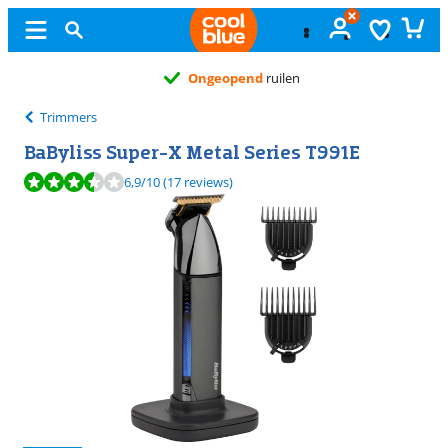
Ongeopend
ruilen
Trimmers
BaByliss Super-X Metal Series T991E
Beoordeling is 6,9 van de 10, gebaseerd op 17 reviews.
6,9
/10
(17 reviews)