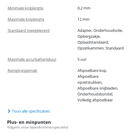
Minimale kniplengte
0,2 mm
Maximale kniplengte
12 mm
Standaard meegeleverd
Adapter, Onderhoudsolie,
Opbergzakje,
Oplaadstandaard,
Opzetkammen, Standaard
Maximale accu/batterijduur
5 uur
Reinigingsgemak
Afspoelbare kop,
Afspoelbare
opzetstukken,
Afspoelbare snijbladen,
Onderhoudsborstel,
Volledig afspoelbaar
Toon alle specificaties
Plus- en minpunten
Volgens onze baardtrimmerspecialist