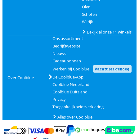
Olen
Schoten
Wilrijk
Bekijk al onze 11 winkels
Ons assortiment
Bedrijfswebsite
Nieuws
Cadeaubonnen
Werken bij Coolblue
Vacatures genoeg!
De Coolblue-App
Over Coolblue
Coolblue Nederland
Coolblue Duitsland
Privacy
Toegankelijkheidsverklaring
Alles over Coolblue
Betalen met MasterCard en Visa via ClickToPay
Betalen met Ecocheques
Betalen met Bancontact
Betalen met ApplePay
Webshop Trustmar