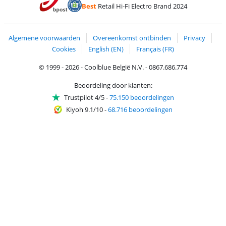
Betalen met PayPal
Best
Retail Hi-Fi Electro Brand 2024
Trustprofile van Coolblue
Verzending en bezorging met bPost
Algemene voorwaarden
Overeenkomst ontbinden
Privacy
Cookies
English (EN)
Français (FR)
© 1999 - 2026 - Coolblue België N.V. - 0867.686.774
Beoordeling door klanten:
Trustpilot 4/5
-
75.150 beoordelingen
Kiyoh 9.1/10
-
68.716 beoordelingen