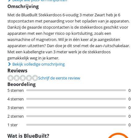
Omschrijving
Met de BlueBuilt Stekkerdoos 6-voudig 3 meter Zwart heb je 6
stopcontacten met penaarding voor het opladen van je apparaten.
Dankzij de geaarde stopcontacten is de stekkerdoos geschikt voor
apparaten met een hoger risico op kortsluiting, zoals een
wasmachine of magnetron. Wil je in één keer al je aangesloten
apparaten uitzetten? Dan doe je dit snel met de aan-/uitschakelaar.
Met een kabellengte van 3 meter werk je de stekkerdoos
gemakkelijk weg in je kamer.
Bekijk volledige omschrijving
Reviews
Schrijf de eerste review
Beoordeling
5 sterren
0
4 sterren
0
3 sterren
0
2 sterren
0
1 ster
0
Wat is BlueBuilt?