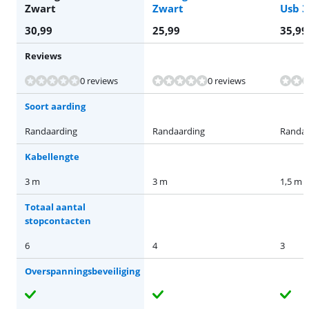
Zwart
Zwart
Usb 
30,99
25,99
35,99
Reviews
Beoordeling is 8,8 van de 10, gebaseerd op 7 reviews.
Beoordeling is 8,8 van de 10, gebaseerd op 7 reviews.
0 reviews
0 reviews
Soort aarding
Randaarding
Randaarding
Randaa
Kabellengte
3 m
3 m
1,5 m
Totaal aantal
stopcontacten
6
4
3
Overspanningsbeveiliging