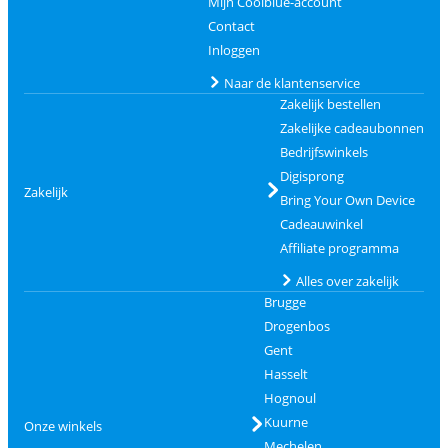
Mijn Coolblue-account
Contact
Inloggen
Naar de klantenservice
Zakelijk bestellen
Zakelijke cadeaubonnen
Bedrijfswinkels
Digisprong
Zakelijk
Bring Your Own Device
Cadeauwinkel
Affiliate programma
Alles over zakelijk
Brugge
Drogenbos
Gent
Hasselt
Hognoul
Kuurne
Onze winkels
Mechelen