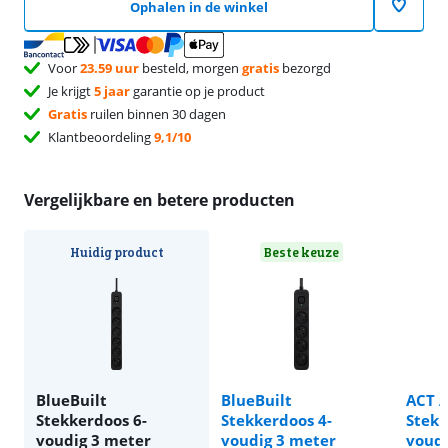
Ophalen in de winkel
Voor
23.59 uur
besteld, morgen
gratis
bezorgd
Je krijgt
5 jaar
garantie op je product
Gratis
ruilen binnen 30 dagen
Klantbeoordeling
9,1/10
Vergelijkbare en betere producten
Huidig product
Beste keuze
BlueBuilt
BlueBuilt
ACT 
Stekkerdoos 6-
Stekkerdoos 4-
Stekk
voudig 3 meter
voudig 3 meter
voudi