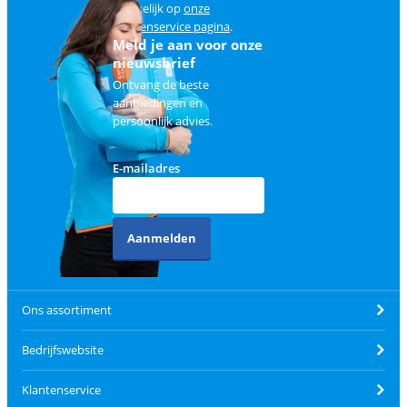
makkelijk op
onze
klantenservice pagina
.
Meld je aan voor onze
nieuwsbrief
Ontvang de beste
aanbiedingen en
persoonlijk advies.
E-mailadres
Aanmelden
Ons assortiment
Bedrijfswebsite
Klantenservice