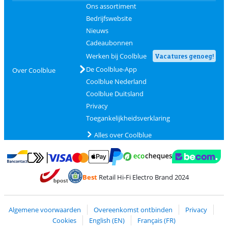
Ons assortiment
Bedrijfswebsite
Nieuws
Cadeaubonnen
Werken bij Coolblue
Vacatures genoeg!
De Coolblue-App
Over Coolblue
Coolblue Nederland
Coolblue Duitsland
Privacy
Toegankelijkheidsverklaring
Alles over Coolblue
Betalen met MasterCard en Visa via ClickToPay
Betalen met Ecocheques
Betalen met Bancontact
Betalen met ApplePay
Webshop Trustmar
Betalen met PayPal
Best
Retail Hi-Fi Electro Brand 2024
Trustprofile van Coolblue
Verzending en bezorging met bPost
Algemene voorwaarden
Overeenkomst ontbinden
Privacy
Cookies
English (EN)
Français (FR)