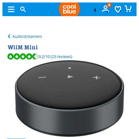
Gratis
ruilen
Audiostreamers
WiiM Mini
Beoordeling is 9,2 van de 10, gebaseerd op 23 reviews.
9,2
/10
(23 reviews)