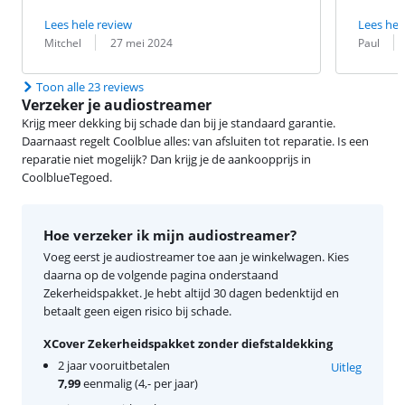
Lees hele review
Lees hel
Beoordeling door:
Datum:
Beoordeling 
Datum:
Mitchel
27 mei 2024
Paul
Toon alle 23 reviews
Verzeker je audiostreamer
Krijg meer dekking bij schade dan bij je standaard garantie.
Daarnaast regelt Coolblue alles: van afsluiten tot reparatie. Is een
reparatie niet mogelijk? Dan krijg je de aankoopprijs in
CoolblueTegoed.
Hoe verzeker ik mijn audiostreamer?
Voeg eerst je audiostreamer toe aan je winkelwagen. Kies
daarna op de volgende pagina onderstaand
Zekerheidspakket. Je hebt altijd 30 dagen bedenktijd en
betaalt geen eigen risico bij schade.
XCover Zekerheidspakket zonder diefstaldekking
2 jaar vooruitbetalen
Uitleg
7,99
eenmalig (4,- per jaar)