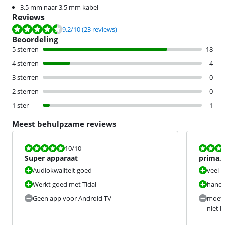
3,5 mm naar 3,5 mm kabel
Reviews
Beoordeling is 9,2 van de 10, gebaseerd op 23 reviews.
9,2
/10
(23 reviews)
Beoordeling
5 sterren
18
4 sterren
4
3 sterren
0
2 sterren
0
1 ster
1
Meest behulpzame reviews
Beoordeling is 10 van de 10.
Beoordeling i
10
/10
Super apparaat
prima, 
Audiokwaliteit goed
veel r
Werkt goed met Tidal
handi
Geen app voor Android TV
moet 
niet b