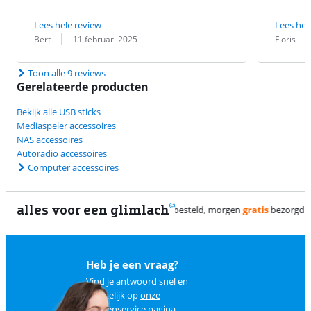
Lees hele review
Lees hel
Beoordeling door:
Datum:
Beoordeling 
Datum:
Bert
11 februari 2025
Floris
Toon alle 9 reviews
Gerelateerde producten
Bekijk alle USB sticks
Mediaspeler accessoires
NAS accessoires
Autoradio accessoires
Computer accessoires
alles voor een glimlach
Heb je een vraag?
Vind je antwoord snel en
makkelijk op
onze
klantenservice pagina
.