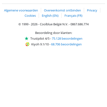
Trustprofile van Coolblue
Verzending en bezorging met bPost
Algemene voorwaarden
Overeenkomst ontbinden
Privacy
Cookies
English (EN)
Français (FR)
© 1999 - 2026 - Coolblue België N.V. - 0867.686.774
Beoordeling door klanten:
Trustpilot 4/5
-
75.128 beoordelingen
Kiyoh 9.1/10
-
68.706 beoordelingen