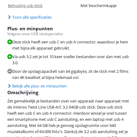
Behuizing usb stick
Met beschermkapje
Toon alle specificaties
Plus- en minpunten
Volgens onze USB stickspecialist
Deze stick heeft een usb C en usb A connector, waardoor je hem
met bijna elk apparaat gebruikt.
Via usb 3.2 zet je tot 10 keer sneller bestanden over dan met usb
3.0.
Door de opslagcapaciteit van 64 gigabyte, zit de stick met 2 films
van 4K kwaliteit al bijna helemaal vol.
Bekijk alle plus- en minpunten
Omschrijving
Zet gemakkelijk je bestanden over van apparaat naar apparaat met
de Intenso Twist Line USB-A/C 3.2 64GB usb stick. Deze usb stick
heeft een usb C en usb A connector. Hierdoor wissel je snel tussen
een smartphone met usb C aansluiting, en een laptop met usb A
aansluiting. Met 64 GB heb je genoeg opslagruimte voor 640
muziekalbums of 64.000 foto's. Dankzij de 3.2 usb aansluiting zet je