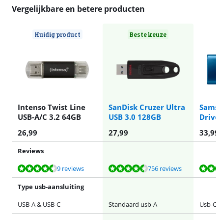
Vergelijkbare en betere producten
Huidig product
Beste keuze
Intenso Twist Line
SanDisk Cruzer Ultra
Samsu
USB-A/C 3.2 64GB
USB 3.0 128GB
Drive
26,99
27,99
33,99
Reviews
Beoordeling is 9,2 van de 10, gebaseerd op 9 reviews.
Beoordeling is 9,1 van de 10, gebaseerd op 756 reviews.
Beoordeling is 9,2 van de 10, gebaseerd op 57 reviews.
Beoordeling is 9,2 van de 10, gebaseerd op 337 reviews.
Beoordeling is 7,0 van de 10, gebaseerd op 5 reviews.
9 reviews
756 reviews
Type usb-aansluiting
USB-A & USB-C
Standaard usb-A
Usb-C