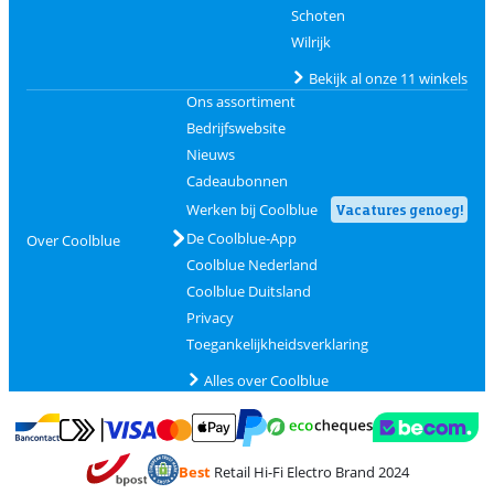
Schoten
Wilrijk
Bekijk al onze 11 winkels
Ons assortiment
Bedrijfswebsite
Nieuws
Cadeaubonnen
Werken bij Coolblue
Vacatures genoeg!
De Coolblue-App
Over Coolblue
Coolblue Nederland
Coolblue Duitsland
Privacy
Toegankelijkheidsverklaring
Alles over Coolblue
Betalen met MasterCard en Visa via ClickToPay
Betalen met Ecocheques
Betalen met Bancontact
Betalen met ApplePay
Webshop Trustmar
Betalen met PayPal
Best
Retail Hi-Fi Electro Brand 2024