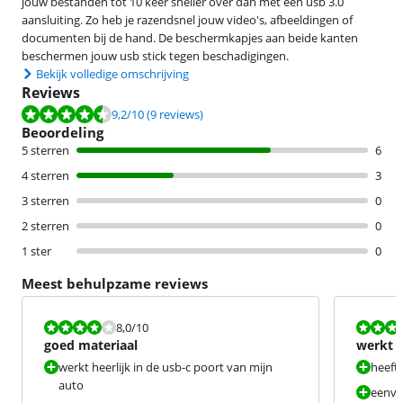
jouw bestanden tot 10 keer sneller over dan met een usb 3.0
aansluiting. Zo heb je razendsnel jouw video's, afbeeldingen of
documenten bij de hand. De beschermkapjes aan beide kanten
beschermen jouw usb stick tegen beschadigingen.
Bekijk volledige omschrijving
Reviews
Beoordeling is 9,2 van de 10, gebaseerd op 9 reviews.
9,2
/10
(9 reviews)
Beoordeling
5 sterren
6
4 sterren
3
3 sterren
0
2 sterren
0
1 ster
0
Meest behulpzame reviews
Beoordeling is 8,0 van de 10.
Beoordeling i
8,0
/10
goed materiaal
werkt 
werkt heerlijk in de usb-c poort van mijn
heeft 
auto
eenvo