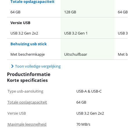
Totale opslagcapaciteit
64 GB
128 GB
64 GB
Versie USB
USB 3.2 Gen 2x2
USB 3.2 Gen 1
USB 3.
Behuizing usb stick
Met beschermkapje
Uitschuifbaar
Met be
Toon volledige vergelijking
Productinformatie
Korte specificaties
Type usb-aansluiting
USB-A & USB-C
Totale opslagcapaciteit
64 GB
Versie USB
USB 3.2 Gen 2x2
Maximale leessnelheid
70 MB/s