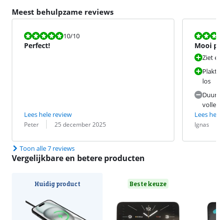
Meest behulpzame reviews
Beoordeling is 10 van de 10.
Beoordeling i
10
/10
Perfect!
Mooi pr
laden.
Ziet e
Plakt 
los
Duurt 
volled
Lees hele review
Lees hel
Beoordeling door:
Datum:
Beoordeling 
Datum:
Peter
25 december 2025
Ignas
Toon alle 7 reviews
Vergelijkbare en betere producten
Huidig product
Beste keuze