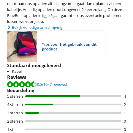
dat draadloos opladen altijd langzamer gaat dan opladen via een
kabeltje. Volledig opladen duurt ongeveer 2 keer zo lang. Op deze
BlueBuilt oplader krijg je 5 jaar garantie, dus eventuele problemen
lossen we voor je op.
Bekijk volledige omschrijving
Tips voor het gebruik van dit
product
Standaard meegeleverd
Kabel
Reviews
Beoordeling is 8,5 van de 10, gebaseerd op 7 reviews.
8,5
/10
(7 reviews)
Beoordeling
5 sterren
4
4 sterren
2
3 sterren
1
2 sterren
0
1 ster
0