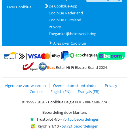
De Coolblue-App
Over Coolblue
Coolblue Nederland
Coolblue Duitsland
Privacy
Toegankelijkheidsverklaring
Alles over Coolblue
Betalen met MasterCard en Visa via ClickToPay
Betalen met Ecocheques
Betalen met Bancontact
Betalen met ApplePay
Webshop Trustmar
Betalen met PayPal
Best
Retail Hi-Fi Electro Brand 2024
Trustprofile van Coolblue
Verzending en bezorging met bPost
Algemene voorwaarden
Overeenkomst ontbinden
Privacy
Cookies
English (EN)
Français (FR)
© 1999 - 2026 - Coolblue België N.V. - 0867.686.774
Beoordeling door klanten:
Trustpilot 4/5
-
75.155 beoordelingen
Kiyoh 9.1/10
-
68.721 beoordelingen