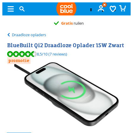
Gratis
ruilen
Draadloze opladers
BlueBuilt Qi2 Draadloze Oplader 15W Zwart
Beoordeling is 8,5 van de 10, gebaseerd op 7 reviews.
8,5
/10
(7 reviews)
promotie