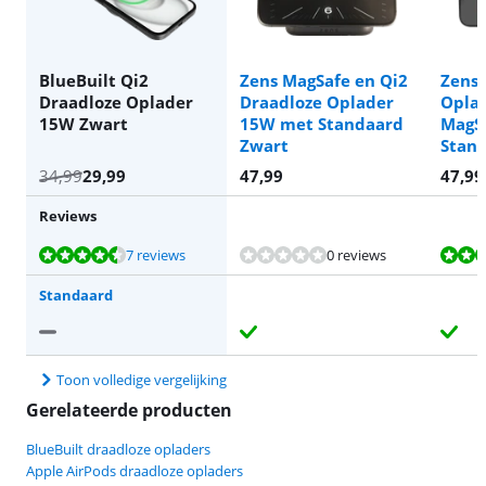
BlueBuilt Qi2
Zens MagSafe en Qi2
Zens 
Draadloze Oplader
Draadloze Oplader
Opla
15W Zwart
15W met Standaard
MagS
Zwart
Stan
34,99
29,99
47,99
47,99
Reviews
Beoordeling is 8,5 van de 10, gebaseerd op 7 reviews.
Beoordeling is 9,4 van de 10, gebaseerd op 12 reviews.
Beoordeling is 8,8 van de 10, gebaseerd op 19 reviews.
7 reviews
0 reviews
Standaard
Toon volledige vergelijking
Gerelateerde producten
BlueBuilt draadloze opladers
Apple AirPods draadloze opladers