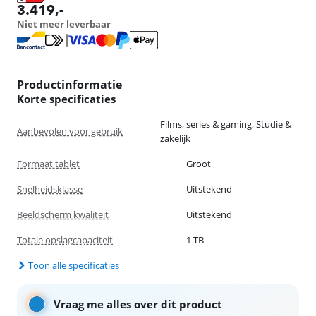
opent in nieuw tabblad
3.419
,-
Niet meer leverbaar
Productinformatie
Korte specificaties
Films, series & gaming, Studie &
Aanbevolen voor gebruik
zakelijk
Formaat tablet
Groot
Snelheidsklasse
Uitstekend
Beeldscherm kwaliteit
Uitstekend
Totale opslagcapaciteit
1 TB
Toon alle specificaties
Vraag me alles over dit product