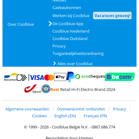
Cadeaubonnen
Werken bij Coolblue
Vacatures genoeg!
De Coolblue-App
Over Coolblue
Coolblue Nederland
Coolblue Duitsland
Privacy
Toegankelijkheidsverklaring
Alles over Coolblue
Betalen met MasterCard en Visa via ClickToPay
Betalen met Ecocheques
Betalen met Bancontact
Betalen met ApplePay
Webshop Trustmar
Betalen met PayPal
Best
Retail Hi-Fi Electro Brand 2024
Trustprofile van Coolblue
Verzending en bezorging met bPost
Algemene voorwaarden
Overeenkomst ontbinden
Privacy
Cookies
English (EN)
Français (FR)
© 1999 - 2026 - Coolblue België N.V. - 0867.686.774
Beoordeling door klanten: