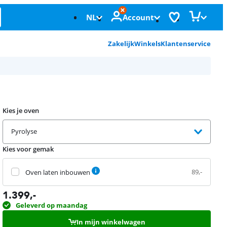
NL
Account
Zakelijk
Winkels
Klantenservice
Kies je oven
Pyrolyse
Kies voor gemak
89,-
Oven laten inbouwen
1.399
,-
Geleverd op maandag
In mijn winkelwagen