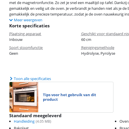
met de magnetronfunctie. Zo zet je snel een maaltijd op tafel. Dankzij d
gemakkelijk en veilig uit de oven. Je verbrandt je handen niet als je de
gemakkelijk de precieze temperatuur, zodat je de oven nauwkeurig inst
Meer weergeven
Korte specificaties
Plaatsing apparaat
Geschikt voor standaard ni
Inbouw
60 cm
Soort stoomfunctie
Reinigingsmethode
Geen
Hydrolyse, Pyrolyse
Toon alle specificaties
Tips voor het gebruik van dit
product
Standaard meegeleverd
Handleiding
Oven
(
4.05
MB)
Bakplaat
Braad