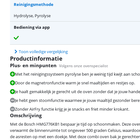
Reinigingsmethode
Hydrolyse, Pyrolyse
Bediening via app
Toon volledige vergelijking
Productinformatie
Plus- en minpunten
Volgens onze ovenspecialist
Met het reinigingssysteem pyrolyse ben je weinig tijd kwijt aan sc
Door de magnetronfunctie warm je snel maaltijden en restjes op.
Je haalt gemakkelijk je gerecht uit de oven zonder dat je jouw hande
Je hebt geen stoomfunctie waarmee je jouw maaltijd gezonder berei
Zonder AirFry functie krijg je je snacks en friet minder krokant.
Omschrijving
Met de Bosch HMG776KB1 bespaar je tijd op schoonmaken. Deze oven 
verwarmt de binnenruimte tot ongeveer 500 graden Celsius, waardoor 
de asresten op met een doekje. Met deze combi oven bak je gerechten