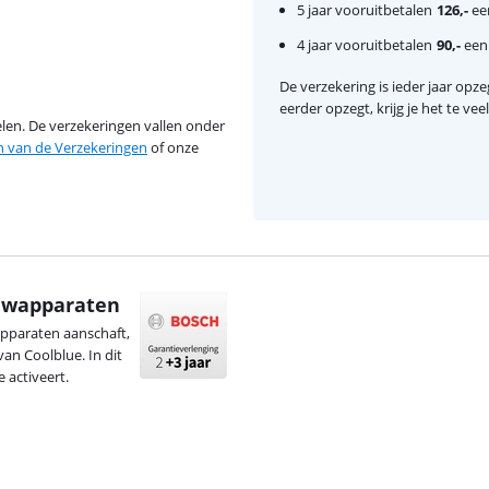
5 jaar vooruitbetalen
126,-
een
4 jaar vooruitbetalen
90,-
eenm
De verzekering is ieder jaar opzeg
eerder opzegt, krijg je het te ve
en. De verzekeringen vallen onder
van de Verzekeringen
of onze
ouwapparaten
apparaten aanschaft,
van Coolblue. In dit
 activeert.