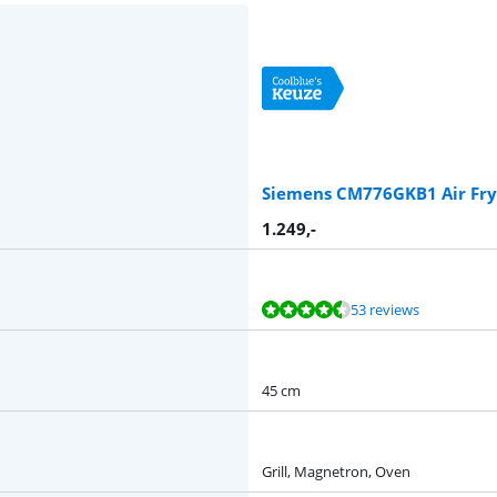
Siemens CM776GKB1 Air Fry
1.249
,-
53 reviews
45 cm
Grill, Magnetron, Oven