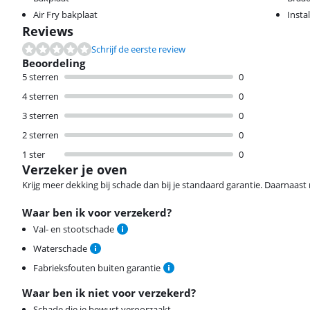
Air Fry bakplaat
Insta
Reviews
Schrijf de eerste review
Beoordeling
5 sterren
0
4 sterren
0
3 sterren
0
2 sterren
0
1 ster
0
Verzeker je oven
Krijg meer dekking bij schade dan bij je standaard garantie. Daarnaast r
Waar ben ik voor verzekerd?
Val- en stootschade
Waterschade
Fabrieksfouten buiten garantie
Waar ben ik niet voor verzekerd?
Schade die je bewust veroorzaakt