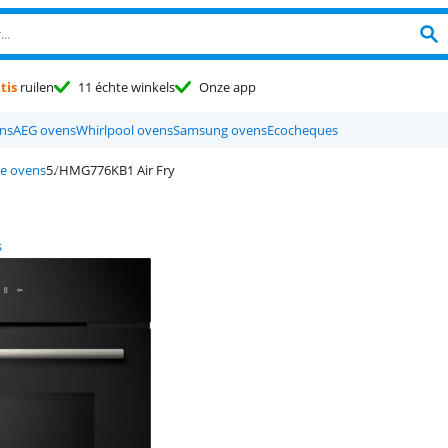
tis
ruilen
11 échte winkels
Onze app
ns
AEG ovens
Whirlpool ovens
Samsung ovens
Ecocheques
de ovens
HMG776KB1 Air Fry
s