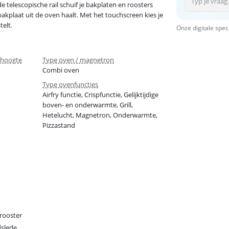
e telescopische rail schuif je bakplaten en roosters
 bakplaat uit de oven haalt. Met het touchscreen kies je
elt.
Onze digitale spec
shoogte
Type oven / magnetron
Combi oven
Type ovenfuncties
Airfry functie, Crispfunctie, Gelijktijdige
boven- en onderwarmte, Grill,
Hetelucht, Magnetron, Onderwarmte,
Pizzastand
rooster
slede