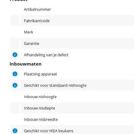
Product
Artikelnummer
Fabrikantcode
Merk
Garantie
Afhandeling van je defect
Inbouwmaten
Inbouwmaten
Plaatsing apparaat
Geschikt voor standaard nishoogte
Inbouw nishoogte
Inbouw nisdiepte
Inbouw nisbreedte
Geschikt voor IKEA keukens