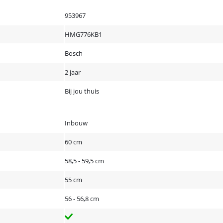
953967
HMG776KB1
Bosch
2 jaar
Bij jou thuis
Inbouw
60 cm
58,5 - 59,5 cm
55 cm
56 - 56,8 cm