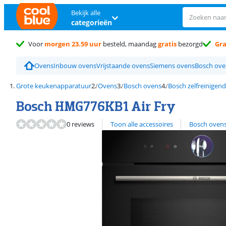
Bekijk alle
categorieën
Voor
morgen 23.59 uur
besteld, maandag
gratis
bezorgd
Gra
Ovens
Inbouw ovens
Vrijstaande ovens
Siemens ovens
Bosch ove
Grote keukenapparatuur
Ovens
Bosch ovens
Bosch zelfreinigen
Bosch HMG776KB1 Air Fry
Bekijk alle
0 reviews
Toon alle accessoires
Bosch oven