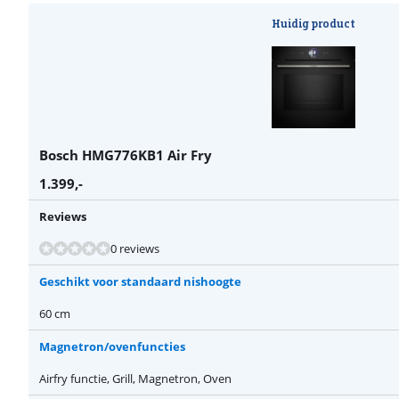
Huidig product
Bosch HMG776KB1 Air Fry
1.399
,-
Reviews
Beoordeling is 9,1 van de 10, gebaseerd op 53 reviews.
0 reviews
Geschikt voor standaard nishoogte
60 cm
Magnetron/ovenfuncties
Airfry functie, Grill, Magnetron, Oven