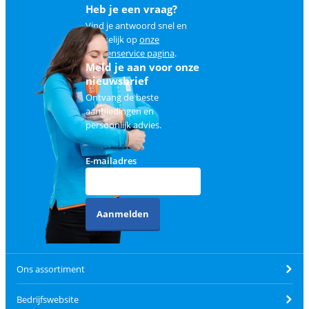
Heb je een vraag?
Vind je antwoord snel en
makkelijk op
onze
klantenservice pagina
.
Meld je aan voor onze
nieuwsbrief
Ontvang de beste
aanbiedingen en
persoonlijk advies.
E-mailadres
Aanmelden
Ons assortiment
Bedrijfswebsite