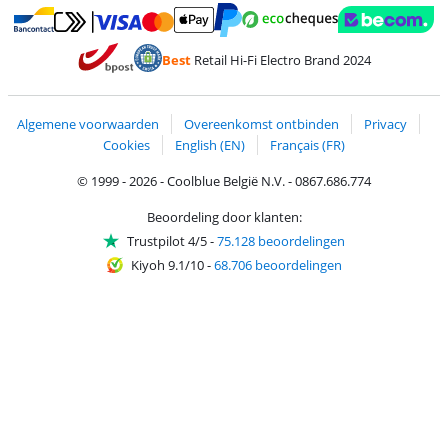
Betalen met MasterCard en Visa via ClickToPay
Betalen met Ecocheques
Betalen met Bancontact
Betalen met ApplePay
Webshop Trustmar
Betalen met PayPal
Best
Retail Hi-Fi Electro Brand 2024
Trustprofile van Coolblue
Verzending en bezorging met bPost
Algemene voorwaarden
Overeenkomst ontbinden
Privacy
Cookies
English (EN)
Français (FR)
© 1999 - 2026 - Coolblue België N.V. - 0867.686.774
Beoordeling door klanten:
Trustpilot 4/5
-
75.128 beoordelingen
Kiyoh 9.1/10
-
68.706 beoordelingen