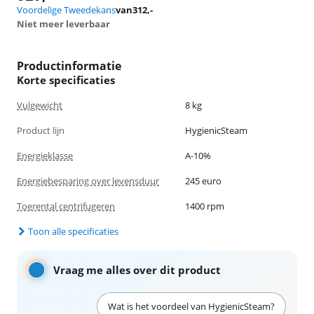
Voordelige Tweedekans
van
312
,-
Niet meer leverbaar
Productinformatie
Korte specificaties
Vulgewicht
8 kg
Product lijn
HygienicSteam
Energieklasse
A-10%
Energiebesparing over levensduur
245 euro
Toerental centrifugeren
1400 rpm
Toon alle specificaties
Vraag me alles over dit product
Wat is het voordeel van HygienicSteam?