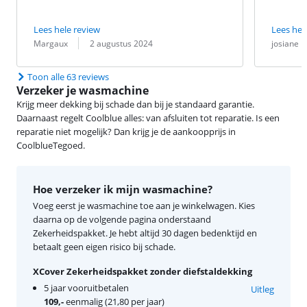
Lees hele review
Lees hel
Beoordeling door:
Datum:
Beoordeling 
Datum:
Margaux
2 augustus 2024
josiane
Toon alle 63 reviews
Verzeker je wasmachine
Krijg meer dekking bij schade dan bij je standaard garantie.
Daarnaast regelt Coolblue alles: van afsluiten tot reparatie. Is een
reparatie niet mogelijk? Dan krijg je de aankoopprijs in
CoolblueTegoed.
Hoe verzeker ik mijn wasmachine?
Voeg eerst je wasmachine toe aan je winkelwagen. Kies
daarna op de volgende pagina onderstaand
Zekerheidspakket. Je hebt altijd 30 dagen bedenktijd en
betaalt geen eigen risico bij schade.
XCover Zekerheidspakket zonder diefstaldekking
5 jaar vooruitbetalen
Uitleg
109,-
eenmalig (21,80 per jaar)