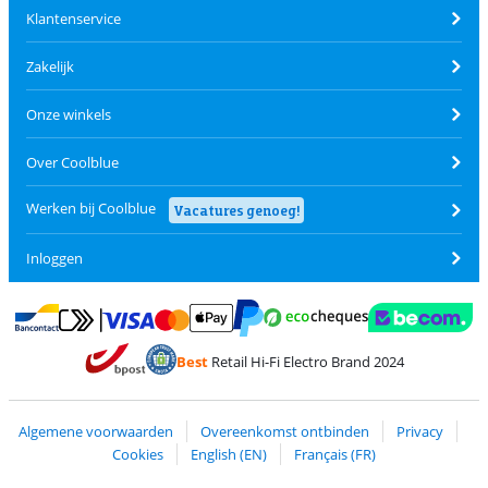
Klantenservice
Zakelijk
Onze winkels
Over Coolblue
Werken bij Coolblue
Vacatures genoeg!
Inloggen
Betalen met MasterCard en Visa via ClickToPay
Betalen met Ecocheques
Betalen met Bancontact
Betalen met ApplePay
Webshop Trustmar
Betalen met PayPal
Best
Retail Hi-Fi Electro Brand 2024
Trustprofile van Coolblue
Verzending en bezorging met bPost
Algemene voorwaarden
Overeenkomst ontbinden
Privacy
Cookies
English (EN)
Français (FR)