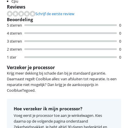
Cpu
Reviews
Schrijf de eerste review
Beoordeling
5 sterren
0
4 sterren
0
3 sterren
0
2 sterren
0
1 ster
0
Verzeker je processor
Krijg meer dekking bij schade dan bij je standaard garantie.
Daarnaast regelt Coolblue alles: van afsluiten tot reparatie. Is een
reparatie niet mogelijk? Dan krijg je de aankoopprijs in
CoolblueTegoed.
Hoe verzeker ik mijn processor?
Voeg eerst je processor toe aan je winkelwagen. Kies
daarna op de volgende pagina onderstaand
Zekerheidspakket. Je hebt altijd 30 dagen bedenktijd en