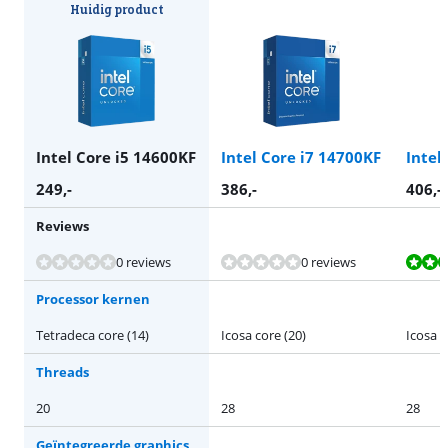
Huidig product
Intel Core i5 14600KF
Intel Core i7 14700KF
Intel
249
,-
386
,-
406
,-
Reviews
Beoordeling is 8,0 van de 10, gebaseerd op 1 review.
0 reviews
0 reviews
Processor kernen
Tetradeca core (14)
Icosa core (20)
Icosa c
Threads
20
28
28
Geïntegreerde graphics