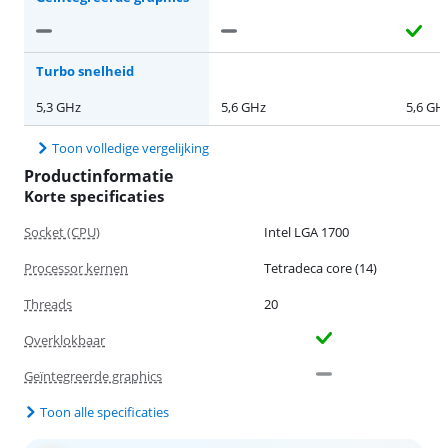
Turbo snelheid
5,3 GHz
5,6 GHz
5,6 GH
Toon volledige vergelijking
Productinformatie
Korte specificaties
Socket (CPU)
Intel LGA 1700
Processor kernen
Tetradeca core (14)
Threads
20
Overklokbaar
Geïntegreerde graphics
Toon alle specificaties