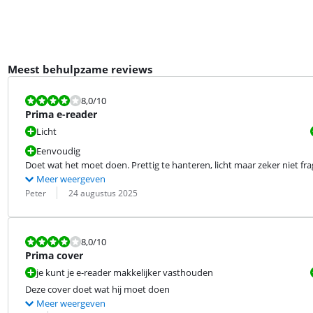
Meest behulpzame reviews
Beoordeling is 8,0 van de 10.
8,0
/10
Prima e-reader
Licht
Eenvoudig
Doet wat het moet doen. Prettig te hanteren, licht maar zeker niet fra
Meer weergeven
Beoordeling door:
Datum:
Peter
24 augustus 2025
Beoordeling is 8,0 van de 10.
8,0
/10
Prima cover
je kunt je e-reader makkelijker vasthouden
Deze cover doet wat hij moet doen
Meer weergeven