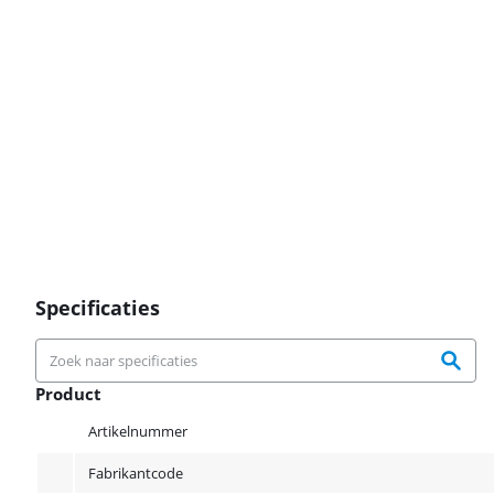
Specificaties
Product
Product
Artikelnummer
Fabrikantcode