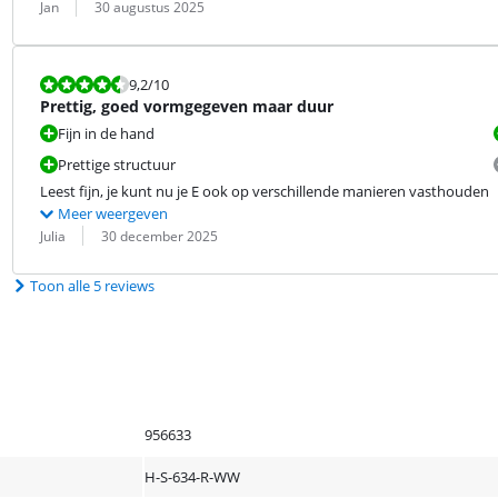
Beoordeling door:
Datum:
Jan
30 augustus 2025
Beoordeling is 9,2 van de 10.
9,2
/10
Prettig, goed vormgegeven maar duur
Fijn in de hand
Prettige structuur
Leest fijn, je kunt nu je E ook op verschillende manieren vasthouden
Meer weergeven
Beoordeling door:
Datum:
Julia
30 december 2025
Toon alle 5 reviews
956633
H-S-634-R-WW