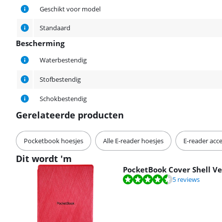
Geschikt voor model
Standaard
Bescherming
Bescherming
Waterbestendig
Stofbestendig
Schokbestendig
Gerelateerde producten
Pocketbook hoesjes
Alle E-reader hoesjes
E-reader acce
Dit wordt 'm
PocketBook Cover Shell Ver
Beoordeling is 8,5 van de 10, gebaseerd op 5 reviews.
5 reviews