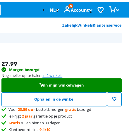
NL
Account
Zakelijk
Winkels
Klantenservice
27,99
Morgen bezorgd
Nog sneller op te halen
in 2 winkels
In mijn winkelwagen
Ophalen in de winkel
Voor
23.59 uur
besteld, morgen
gratis
bezorgd
Je krijgt
2 jaar
garantie op je product
Gratis
ruilen binnen 30 dagen
Klantbeoordeling
9,1/10