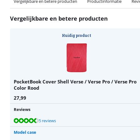
Vergelijkbare en betere producten
Productinformatie
Rev
Vergelijkbare en betere producten
Huidig product
PocketBook Cover Shell Verse / Verse Pro / Verse Pro
Color Rood
27,99
Reviews
Beoordeling is 8,5 van de 10, gebaseerd op 5 reviews.
Beoordeling is 8,1 van de 10, gebaseerd op 13 reviews.
Beoordeling is 8,5 van de 10, gebaseerd op 13 reviews.
5 reviews
Model case