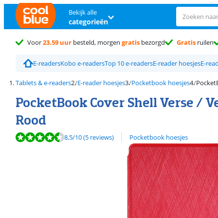
Bekijk alle
categorieën
Voor
23.59 uur
besteld, morgen
gratis
bezorgd
Gratis
ruilen
E-readers
Kobo e-readers
Top 10 e-readers
E-reader hoesjes
E-read
Tablets & e-readers
E-reader hoesjes
Pocketbook hoesjes
Pocket
PocketBook Cover Shell Verse / Ve
Rood
Beoordeling is 8,5 van de 10, gebaseerd op 5 reviews.
Bekijk alle
8,5
/10
(5 reviews)
Pocketbook hoesjes