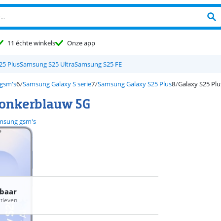
11 échte winkels
Onze app
5 Plus
Samsung S25 Ultra
Samsung S25 FE
gsm's
Samsung Galaxy S serie
Samsung Galaxy S25 Plus
Galaxy S25 Pl
Donkerblauw 5G
msung gsm's
rbaar
atieven