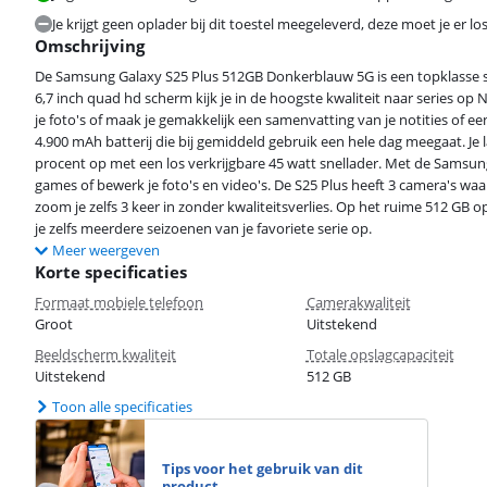
Je krijgt geen oplader bij dit toestel meegeleverd, deze moet je er lo
Omschrijving
De Samsung Galaxy S25 Plus 512GB Donkerblauw 5G is een topklasse
6,7 inch quad hd scherm kijk je in de hoogste kwaliteit naar series op
je foto's of maak je gemakkelijk een samenvatting van je notities of 
4.900 mAh batterij die bij gemiddeld gebruik een hele dag meegaat. Je
procent op met een los verkrijgbare 45 watt snellader. Met de Samsung 
games of bewerk je foto's en video's. De S25 Plus heeft 3 camera's waa
zoom je zelfs 3 keer in zonder kwaliteitsverlies. Op het ruime 512 GB o
je zelfs meerdere seizoenen van je favoriete serie op.
Meer weergeven
Korte specificaties
Formaat mobiele telefoon
Camerakwaliteit
Groot
Uitstekend
Beeldscherm kwaliteit
Totale opslagcapaciteit
Uitstekend
512 GB
Toon alle specificaties
Tips voor het gebruik van dit
product