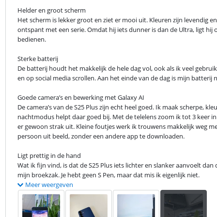
Helder en groot scherm

Het scherm is lekker groot en ziet er mooi uit. Kleuren zijn levendig en h
ontspant met een serie. Omdat hij iets dunner is dan de Ultra, ligt hi
bedienen.
Sterke batterij

De batterij houdt het makkelijk de hele dag vol, ook als ik veel gebruik
en op social media scrollen. Aan het einde van de dag is mijn batterij 
Goede camera’s en bewerking met Galaxy AI

De camera’s van de S25 Plus zijn echt heel goed. Ik maak scherpe, kleurr
nachtmodus helpt daar goed bij. Met de telelens zoom ik tot 3 keer in 
er gewoon strak uit. Kleine foutjes werk ik trouwens makkelijk weg met
persoon uit beeld, zonder een andere app te downloaden.
Ligt prettig in de hand

Wat ik fijn vind, is dat de S25 Plus iets lichter en slanker aanvoelt dan 
mijn broekzak. Je hebt geen S Pen, maar dat mis ik eigenlijk niet.
Meer weergeven