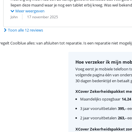
liepen deze maand waar je nog een tablet erbij kreeg. Was wel bekend
Meer weergeven
Beoordeling door:
Datum:
John
17 november 2025
Toon alle 12 reviews
egelt Coolblue alles: van afsluiten tot reparatie. Is een reparatie niet mogel
Hoe verzeker ik mijn mob
Voeg eerst je mobiele telefoon 
volgende pagina één van onderst
30 dagen bedenktijd en betaalt ge
XCover Zekerheidspakket met
Maandelijks opzegbaar
14,24
3 jaar vooruitbetalen
395,-
een
2 jaar vooruitbetalen
263,-
een
XCover Zekerheidspakket zon