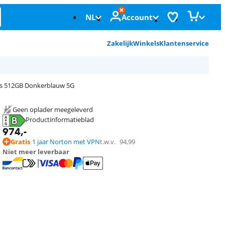
NL
Account
Zakelijk
Winkels
Klantenservice
us 512GB Donkerblauw 5G
Geen oplader meegeleverd
Productinformatieblad
opent in nieuw tabblad
974
,-
Gratis
1 jaar Norton met VPN
t.w.v.
94,99
Niet meer leverbaar