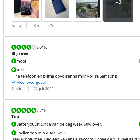
Beoordeling door:
Datum:
Fanny
23 mei 2025
Beoordeling is 8,0 van de 10.
8,0
/10
Blij mee
mooi
snel
Fijne telefoon en prima opvolger na mijn vorige Samsung
Meer weergeven
Beoordeling door:
Datum:
Sandra
22 juli 2025
Beoordeling is 9,7 van de 10.
9,7
/10
Top!
Batterijduur! Einde van de dag week 50% over.
Sneller dan m'n oude S21+
Heel erg blij mee. Had een 2e kansje gekocht. Scheelde dus veel geld i