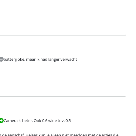
batterij oké, maar ik had langer verwacht
Camera is beter. Ook 0.6 wide tov. 0.5
n de aanschaf. Helaas kun je alleen niet meedoen met de acties die 