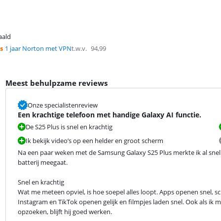
aald
s
1 jaar Norton met VPN
t.w.v.
94,99
Meest behulpzame reviews
Onze specialistenreview
Een krachtige telefoon met handige Galaxy AI functie.
De S25 Plus is snel en krachtig
Ik bekijk video’s op een helder en groot scherm
Na een paar weken met de Samsung Galaxy S25 Plus merkte ik al snel ho
batterij meegaat.
Snel en krachtig

Wat me meteen opviel, is hoe soepel alles loopt. Apps openen snel, scrol
Instagram en TikTok openen gelijk en filmpjes laden snel. Ook als ik mee
opzoeken, blijft hij goed werken.