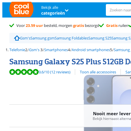
Bekijk alle
categorieën
Voor
23.59 uur
besteld, morgen
gratis
bezorgd
Gratis
ruilen
Gsm's
Samsung gsm
Samsung Foldables
Samsung S25
Samsung S2
Telefonie
Gsm's
Smartphones
Android smartphones
Samsung 
Samsung Galaxy S25 Plus 512GB 
Beoordeling is 9,6 van de 10, gebaseerd op 12 reviews.
Bekijk alle
9,6
/10
(12 reviews)
Toon alle accessoires
Sa
Nooit meer leve
Bekijk hiernaast altern