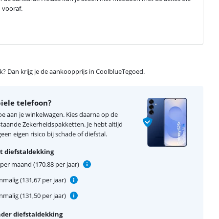
 vooraf.
ijk? Dan krijg je de aankoopprijs in CoolblueTegoed.
iele telefoon?
toe aan je winkelwagen. Kies daarna op de
aande Zekerheidspakketten. Je hebt altijd
en eigen risico bij schade of diefstal.
 diefstaldekking
per maand (170,88 per jaar)
malig (131,67 per jaar)
malig (131,50 per jaar)
der diefstaldekking