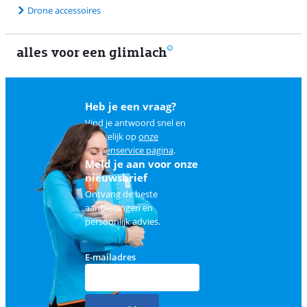
Drone accessoires
alles voor een glimlach
Heb je een vraag?
Vind je antwoord snel en
makkelijk op
onze
klantenservice pagina
.
Meld je aan voor onze
nieuwsbrief
Ontvang de beste
aanbiedingen en
persoonlijk advies.
E-mailadres