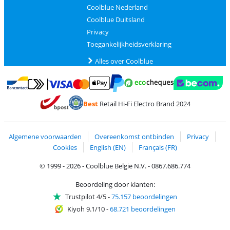
Coolblue Nederland
Coolblue Duitsland
Privacy
Toegankelijkheidsverklaring
Alles over Coolblue
Betalen met MasterCard en Visa via ClickToPay
Betalen met Ecocheques
Betalen met Bancontact
Betalen met ApplePay
Webshop Trustmar
Betalen met PayPal
Best
Retail Hi-Fi Electro Brand 2024
Trustprofile van Coolblue
Verzending en bezorging met bPost
Algemene voorwaarden
Overeenkomst ontbinden
Privacy
Cookies
English (EN)
Français (FR)
© 1999 - 2026 - Coolblue België N.V. - 0867.686.774
Beoordeling door klanten:
Trustpilot 4/5
-
75.157 beoordelingen
Kiyoh 9.1/10
-
68.721 beoordelingen