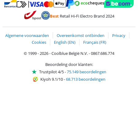
Betalen met MasterCard en Visa via ClickToPay
Betalen met Ecocheques
Betalen met Bancontact
Betalen met ApplePay
Webshop Trustmar
Betalen met PayPal
Best
Retail Hi-Fi Electro Brand 2024
Trustprofile van Coolblue
Verzending en bezorging met bPost
Algemene voorwaarden
Overeenkomst ontbinden
Privacy
Cookies
English (EN)
Français (FR)
© 1999 - 2026 - Coolblue België N.V. - 0867.686.774
Beoordeling door klanten:
Trustpilot 4/5
-
75.149 beoordelingen
Kiyoh 9.1/10
-
68.713 beoordelingen