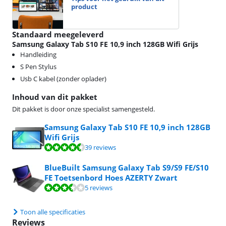
product
Standaard meegeleverd
Samsung Galaxy Tab S10 FE 10,9 inch 128GB Wifi Grijs
Handleiding
S Pen Stylus
Usb C kabel (zonder oplader)
Inhoud van dit pakket
Dit pakket is door onze specialist samengesteld.
Samsung Galaxy Tab S10 FE 10,9 inch 128GB
Wifi Grijs
Beoordeling is 9,0 van de 10, gebaseerd op 39 reviews.
39 reviews
BlueBuilt Samsung Galaxy Tab S9/S9 FE/S10
FE Toetsenbord Hoes AZERTY Zwart
Beoordeling is 7,2 van de 10, gebaseerd op 5 reviews.
5 reviews
Toon alle specificaties
Reviews