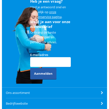
Heb je een vraag?
Vind je antwoord snel en
makkelijk op
onze
klantenservice pagina
.
Meld je aan voor onze
nieuwsbrief
Ontvang de beste
aanbiedingen en
persoonlijk advies.
E-mailadres
Aanmelden
Ons assortiment
Bedrijfswebsite