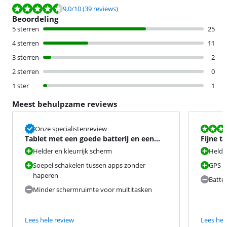
Beoordeling is 9,0 van de 10, gebaseerd op 39 reviews.
9,0
/10
(39 reviews)
Beoordeling
5 sterren
25
4 sterren
11
3 sterren
2
2 sterren
0
1 ster
1
Meest behulpzame reviews
Beoordeling i
Onze specialistenreview
Tablet met een goede batterij en een
Fijne ta
mooi scherm
Helder en kleurrijk scherm
Helde
Soepel schakelen tussen apps zonder
GPS
haperen
Batter
Minder schermruimte voor multitasken
Lees hele review
Lees hel