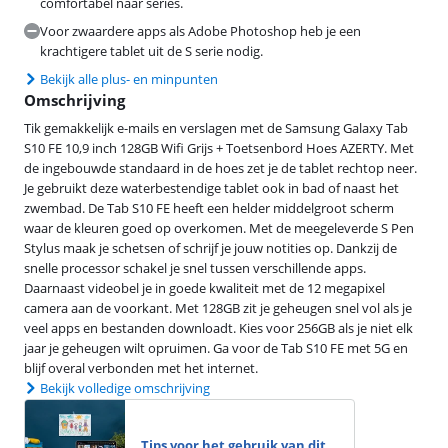
comfortabel naar series.
Voor zwaardere apps als Adobe Photoshop heb je een
krachtigere tablet uit de S serie nodig.
Bekijk alle plus- en minpunten
Omschrijving
Tik gemakkelijk e-mails en verslagen met de Samsung Galaxy Tab
S10 FE 10,9 inch 128GB Wifi Grijs + Toetsenbord Hoes AZERTY. Met
de ingebouwde standaard in de hoes zet je de tablet rechtop neer.
Je gebruikt deze waterbestendige tablet ook in bad of naast het
zwembad. De Tab S10 FE heeft een helder middelgroot scherm
waar de kleuren goed op overkomen. Met de meegeleverde S Pen
Stylus maak je schetsen of schrijf je jouw notities op. Dankzij de
snelle processor schakel je snel tussen verschillende apps.
Daarnaast videobel je in goede kwaliteit met de 12 megapixel
camera aan de voorkant. Met 128GB zit je geheugen snel vol als je
veel apps en bestanden downloadt. Kies voor 256GB als je niet elk
jaar je geheugen wilt opruimen. Ga voor de Tab S10 FE met 5G en
blijf overal verbonden met het internet.
Bekijk volledige omschrijving
Tips voor het gebruik van dit