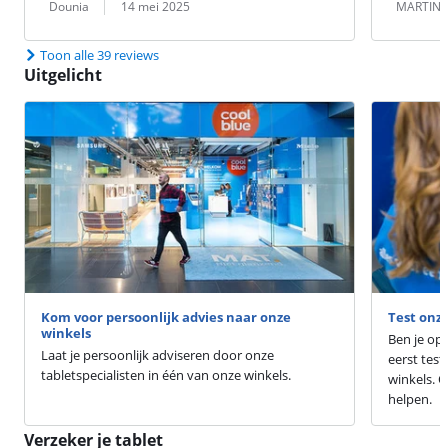
Beoordeling door:
Datum:
Beoordeling 
Datum:
Dounia
14 mei 2025
MARTIN
Toon alle 39 reviews
Uitgelicht
Kom voor persoonlijk advies naar onze
Test onze
winkels
Ben je op 
Laat je persoonlijk adviseren door onze
eerst tes
tabletspecialisten in één van onze winkels.
winkels. O
helpen.
Verzeker je tablet