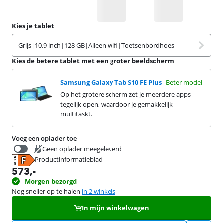
Kies je tablet
Grijs
|
10.9 inch
|
128 GB
|
Alleen wifi
|
Toetsenbordhoes
Kies de betere tablet met een groter beeldscherm
Samsung Galaxy Tab S10 FE Plus
Beter model
Op het grotere scherm zet je meerdere apps
tegelijk open, waardoor je gemakkelijk
multitaskt.
Voeg een oplader toe
Geen oplader meegeleverd
Productinformatieblad
19,99
opent in nieuw tabblad
573
,-
Morgen bezorgd
Nog sneller op te halen
in 2 winkels
In mijn winkelwagen