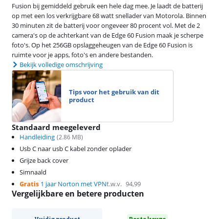
Fusion bij gemiddeld gebruik een hele dag mee. Je laadt de batterij
op met een los verkrijgbare 68 watt snellader van Motorola. Binnen
30 minuten zit de batterij voor ongeveer 80 procent vol. Met de 2
camera's op de achterkant van de Edge 60 Fusion maak je scherpe
foto's. Op het 256GB opslaggeheugen van de Edge 60 Fusion is
ruimte voor je apps, foto's en andere bestanden.
Bekijk volledige omschrijving
Tips voor het gebruik van dit
product
Standaard meegeleverd
Handleiding
(
2.86
MB)
Usb C naar usb C kabel zonder oplader
Grijze back cover
Simnaald
Gratis
1 jaar Norton met VPN
t.w.v.
94,99
Vergelijkbare en betere producten
Huidig product
Beste keuze