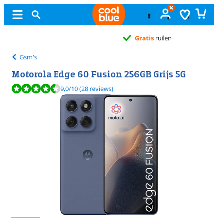
Gratis
ruilen
Gsm's
Motorola Edge 60 Fusion 256GB Grijs 5G
Beoordeling is 9,0 van de 10, gebaseerd op 28 reviews.
9,0
/10
(28 reviews)