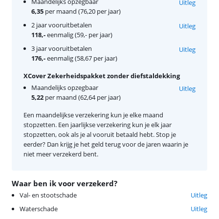
Maandelijks opzegbaar
Uitleg
6,35
per maand (76,20 per jaar)
2 jaar vooruitbetalen
Uitleg
118,-
eenmalig (59,- per jaar)
3 jaar vooruitbetalen
Uitleg
176,-
eenmalig (58,67 per jaar)
XCover Zekerheidspakket zonder diefstaldekking
Maandelijks opzegbaar
Uitleg
5,22
per maand (62,64 per jaar)
Een maandelijkse verzekering kun je elke maand
stopzetten. Een jaarlijkse verzekering kun je elk jaar
stopzetten, ook als je al vooruit betaald hebt. Stop je
eerder? Dan krijg je het geld terug voor de jaren waarin je
niet meer verzekerd bent.
Waar ben ik voor verzekerd?
Val- en stootschade
Uitleg
Waterschade
Uitleg