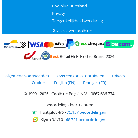
Coolblue Duitsland
Privacy
Toegankelijkheidsverklaring
Alles over Coolblue
Betalen met MasterCard en Visa via ClickToPay
Betalen met Ecocheques
Betalen met Bancontact
Betalen met ApplePay
Webshop Trustmar
Betalen met PayPal
Best
Retail Hi-Fi Electro Brand 2024
Trustprofile van Coolblue
Verzending en bezorging met bPost
Algemene voorwaarden
Overeenkomst ontbinden
Privacy
Cookies
English (EN)
Français (FR)
© 1999 - 2026 - Coolblue België N.V. - 0867.686.774
Beoordeling door klanten:
Trustpilot 4/5
-
75.157 beoordelingen
Kiyoh 9.1/10
-
68.721 beoordelingen