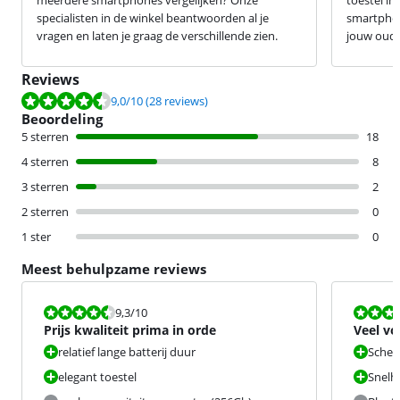
specialisten in de winkel beantwoorden al je
smartphon
vragen en laten je graag de verschillende zien.
jouw oude 
Reviews
Beoordeling is 9,0 van de 10, gebaseerd op 28 reviews.
9,0
/10
(28 reviews)
Beoordeling
5 sterren
18
4 sterren
8
3 sterren
2
2 sterren
0
1 ster
0
Meest behulpzame reviews
Beoordeling is 9,3 van de 10.
Beoordeling i
9,3
/10
Prijs kwaliteit prima in orde
Veel vo
relatief lange batterij duur
Scher
elegant toestel
Snelh