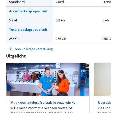
Standaard
Goed
Standa
Accu/batterijcapaciteit
5,2 Ah
5,2 Ah
5 Ah
Totale opslagcapaciteit
256 GB
256 GB
256 GB
Toon volledige vergelijking
Uitgelicht
Maak een adviesafspraak in onze winkel
Upgrade 
Wil je meer informatie over een toestel of
Kies voor
meerdere smartphones vergelijken? Onze
toestel in