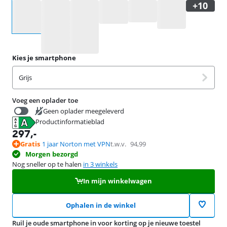
Selecteer een optie
Kies je smartphone
Grijs
Voeg een oplader toe
Geen oplader meegeleverd
Productinformatieblad
19,99
opent in nieuw tabblad
297
,-
Gratis
1 jaar Norton met VPN
t.w.v.
94,99
Morgen bezorgd
Nog sneller op te halen
in 3 winkels
In mijn winkelwagen
Ophalen in de winkel
Ruil je oude smartphone in voor korting op je nieuwe toestel