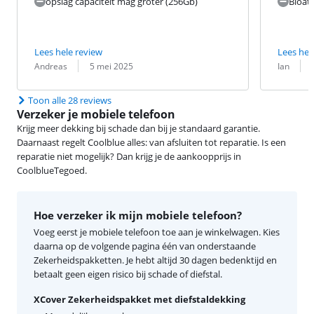
opslag capaciteit mag groter (256Gb)
Bloat
Lees hele review
Lees hel
Beoordeling door:
Datum:
Beoordeling 
Datum:
Andreas
5 mei 2025
Ian
Toon alle 28 reviews
Verzeker je mobiele telefoon
Krijg meer dekking bij schade dan bij je standaard garantie.
Daarnaast regelt Coolblue alles: van afsluiten tot reparatie. Is een
reparatie niet mogelijk? Dan krijg je de aankoopprijs in
CoolblueTegoed.
Hoe verzeker ik mijn mobiele telefoon?
Voeg eerst je mobiele telefoon toe aan je winkelwagen. Kies
daarna op de volgende pagina één van onderstaande
Zekerheidspakketten. Je hebt altijd 30 dagen bedenktijd en
betaalt geen eigen risico bij schade of diefstal.
XCover Zekerheidspakket met diefstaldekking