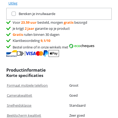
Uitleg
Ruil je huidige product in
Bereken je inruilwaarde
Voor
23.59 uur
besteld, morgen
gratis
bezorgd
Je krijgt
2 jaar
garantie op je product
Gratis
ruilen binnen 30 dagen
Klantbeoordeling
9,1/10
Bestel online of in onze winkels met
Productinformatie
Korte specificaties
Formaat mobiele telefoon
Groot
Camerakwaliteit
Goed
Snelheidsklasse
Standaard
Beeldscherm kwaliteit
Zeer goed