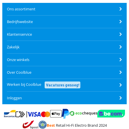
Ons assortiment
Bedrijfswebsite
Klantenservice
Zakelijk
Onze winkels
Over Coolblue
Werken bij Coolblue
Vacatures genoeg!
Inloggen
Betalen met MasterCard en Visa via ClickToPay
Betalen met Ecocheques
Betalen met Bancontact
Betalen met ApplePay
Webshop Trustmar
Betalen met PayPal
Best
Retail Hi-Fi Electro Brand 2024