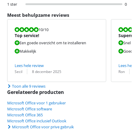
1 ster
0
Meest behulpzame reviews
Beoordeling is 10 van de 10.
Beoordeling i
10
/10
Top service!
Superrr
Een goede overzicht om te installeren
Snel g
Makkelijk
Goede
Lees hele review
Lees hel
Beoordeling door:
Datum:
Beoordeling 
Datum:
Secil
8 december 2025
Ron
Toon alle 9 reviews
Gerelateerde producten
Microsoft Office voor 1 gebruiker
Microsoft Office software
Microsoft Office 365
Microsoft Office inclusief Outlook
Microsoft Office voor prive gebruik