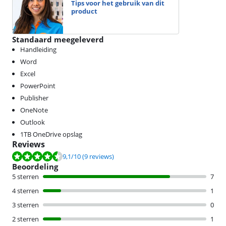
Tips voor het gebruik van dit
product
Standaard meegeleverd
Handleiding
Word
Excel
PowerPoint
Publisher
OneNote
Outlook
1TB OneDrive opslag
Reviews
Beoordeling is 9,1 van de 10, gebaseerd op 9 reviews.
9,1
/10
(9 reviews)
Beoordeling
5 sterren
7
4 sterren
1
3 sterren
0
2 sterren
1