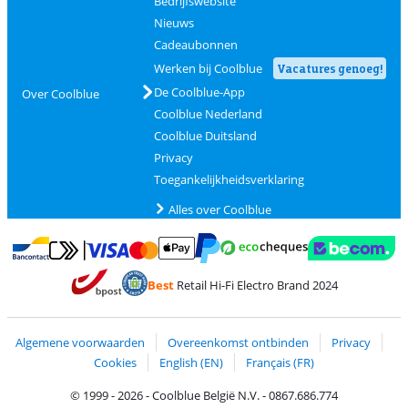
Bedrijfswebsite
Nieuws
Cadeaubonnen
Werken bij Coolblue
Vacatures genoeg!
De Coolblue-App
Over Coolblue
Coolblue Nederland
Coolblue Duitsland
Privacy
Toegankelijkheidsverklaring
Alles over Coolblue
Betalen met MasterCard en Visa via ClickToPay
Betalen met Ecocheques
Betalen met Bancontact
Betalen met ApplePay
Webshop Trustmar
Betalen met PayPal
Best
Retail Hi-Fi Electro Brand 2024
Trustprofile van Coolblue
Verzending en bezorging met bPost
Algemene voorwaarden
Overeenkomst ontbinden
Privacy
Cookies
English (EN)
Français (FR)
© 1999 - 2026 - Coolblue België N.V. - 0867.686.774