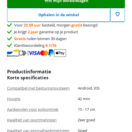
In mijn winkelwagen
Ophalen in de winkel
Voor
23.59 uur
besteld, morgen
gratis
bezorgd
Je krijgt
2 jaar
garantie op je product
Gratis
ruilen binnen 30 dagen
Klantbeoordeling
9,1/10
Productinformatie
Korte specificaties
Compatibel met besturingssysteem
Android, iOS
Hoogte
42 mm
Aanbevolen voor polsomtrek
15 - 17 cm
Kwaliteit van sportmetingen
Zeer goed
Kwaliteit van gezondheidsmetingen
Goed