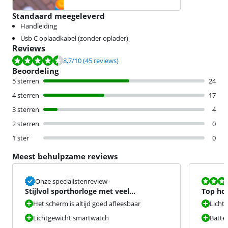
Standaard meegeleverd
Handleiding
Usb C oplaadkabel (zonder oplader)
Reviews
Beoordeling is 8,7 van de 10, gebaseerd op 45 reviews.
8,7
/10
(45 reviews)
Beoordeling
5 sterren
24
4 sterren
17
3 sterren
4
2 sterren
0
1 ster
0
Meest behulpzame reviews
Beoordeling i
Onze specialistenreview
Stijlvol sporthorloge met veel
Top ho
sportfuncties.
aparatu
Het scherm is altijd goed afleesbaar
Licht
Lichtgewicht smartwatch
Batter