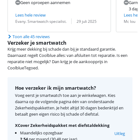
Geen oproepen aannemen
Garmin
3 dag
Lees hele review
Lees hel
Beoordeling door:
Datum:
Beoordeling 
Datum:
Evany. Smartwatch specialist.
29 juli 2025
Mc lou
Toon alle 45 reviews
Verzeker je smartwatch
Krijg meer dekking bij schade dan bij je standaard garantie.
Daarnaast regelt Coolblue alles: van afsluiten tot reparatie. Is een
reparatie niet mogelijk? Dan krijg je de aankoopprijs in
CoolblueTegoed.
Hoe verzeker ik mijn smartwatch?
Voeg eerst je smartwatch toe aan je winkelwagen. Kies
daarna op de volgende pagina één van onderstaande
Zekerheidspakketten. Je hebt altijd 30 dagen bedenktijd en
betaalt geen eigen risico bij schade of diefstal.
XCover Zekerheidspakket met diefstaldekking
Maandelijks opzegbaar
Uitleg
2,54
per maand (30,48 per jaar)