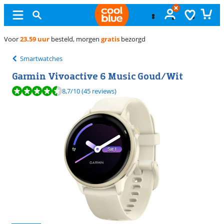
Gratis
ruilen
Smartwatches
Garmin Vivoactive 6 Music Goud/Wit
Beoordeling is 8,7 van de 10, gebaseerd op 45 reviews.
8,7
/10
(45 reviews)