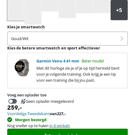
Selecteer een optie
Kies je smartwatch
Goud/Wit
Kies de betere smartwatch en sport effectiever
Garmin Venu 4 41 mm
Beter model
Met dit horloge zie je of je op tijd hersteld bent
voor je volgende training. Ook krijg je een tip
voor een training die bij jou past.
Voeg een oplader toe
Geen oplader meegeleverd
259
,-
16,99
Voordelige Tweedekans
van
227
,-
Morgen bezorgd
Nog sneller op te halen
in 8 winkels