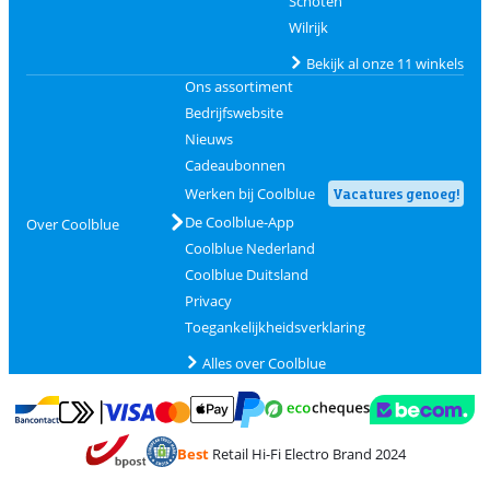
Schoten
Wilrijk
Bekijk al onze 11 winkels
Ons assortiment
Bedrijfswebsite
Nieuws
Cadeaubonnen
Werken bij Coolblue
Vacatures genoeg!
De Coolblue-App
Over Coolblue
Coolblue Nederland
Coolblue Duitsland
Privacy
Toegankelijkheidsverklaring
Alles over Coolblue
Betalen met MasterCard en Visa via ClickToPay
Betalen met Ecocheques
Betalen met Bancontact
Betalen met ApplePay
Webshop Trustmar
Betalen met PayPal
Best
Retail Hi-Fi Electro Brand 2024
Trustprofile van Coolblue
Verzending en bezorging met bPost