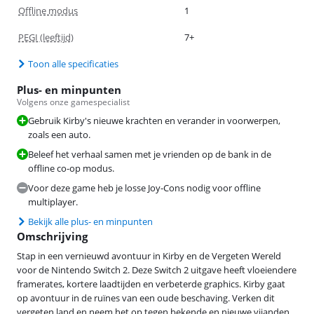
Offline modus
1
PEGI (leeftijd)
7+
Toon alle specificaties
Plus- en minpunten
Volgens onze gamespecialist
Gebruik Kirby's nieuwe krachten en verander in voorwerpen,
zoals een auto.
Beleef het verhaal samen met je vrienden op de bank in de
offline co-op modus.
Voor deze game heb je losse Joy-Cons nodig voor offline
multiplayer.
Bekijk alle plus- en minpunten
Omschrijving
Stap in een vernieuwd avontuur in Kirby en de Vergeten Wereld
voor de Nintendo Switch 2. Deze Switch 2 uitgave heeft vloeiendere
framerates, kortere laadtijden en verbeterde graphics. Kirby gaat
op avontuur in de ruïnes van een oude beschaving. Verken dit
vergeten land en neem het op tegen bekende en nieuwe vijanden