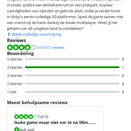
in onder andere een winkelcentrum en een pretpark. Kopieer
vaardigheden van vijanden en gebruik deze, zodat je verder komt
in Kirby's eerste volledige 3D platformer. Speel de game samen met
een vriend op de bank dankzij de lokale multiplayer. Weet jij het
geheim van dit vergeten land te ontdekken?
Bekijk volledige omschrijving
Reviews
Beoordeling is 7,6 van de 10, gebaseerd op 1 review.
7,6
/10
(1 review)
Beoordeling
5 sterren
0
4 sterren
1
3 sterren
0
2 sterren
0
1 ster
0
Meest behulpzame reviews
Beoordeling is 7,6 van de 10.
7,6
/10
leuke game maar niet om te no lifen....
xD
leuk spel