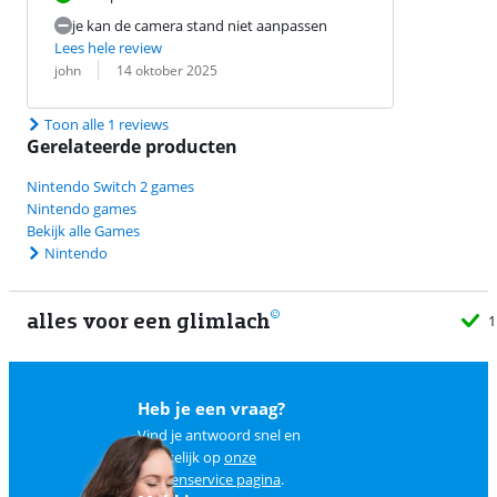
je kan de camera stand niet aanpassen
Lees hele review
Beoordeling door:
Datum:
john
14 oktober 2025
Toon alle 1 reviews
Gerelateerde producten
Nintendo Switch 2 games
Nintendo games
Bekijk alle Games
Nintendo
alles voor een glimlach
1
Heb je een vraag?
Vind je antwoord snel en
makkelijk op
onze
klantenservice pagina
.