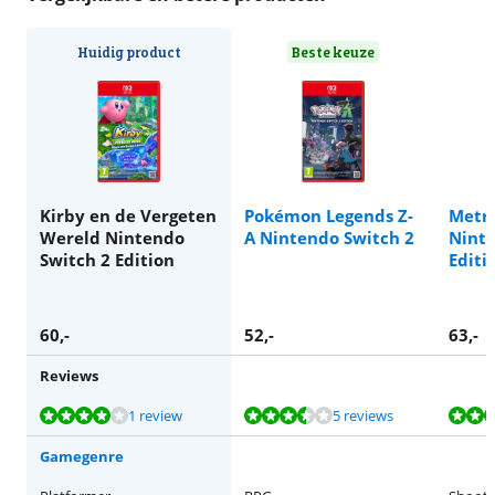
Huidig product
Beste keuze
Kirby en de Vergeten
Pokémon Legends Z-
Metro
Wereld Nintendo
A Nintendo Switch 2
Ninte
Switch 2 Edition
Editi
60
,-
52
,-
63
,-
Reviews
Beoordeling is 7,6 van de 10, gebaseerd op 1 review.
Beoordeling is 7,3 van de 10, gebaseerd op 5 reviews.
Beoordeling is 7,6 van de 10, gebaseerd op 3 reviews.
Beoordeling is 8,7 van de 10, gebaseerd op 9 reviews.
1 review
5 reviews
Gamegenre