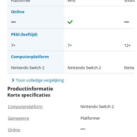
Platformer
RPG
Shoote
Online
PEGI (leeftijd)
7+
7+
12+
Computerplatform
Nintendo Switch 2
Nintendo Switch 2
Ninten
Toon volledige vergelijking
Productinformatie
Korte specificaties
Computerplatform
Nintendo Switch 2
Gamegenre
Platformer
Online