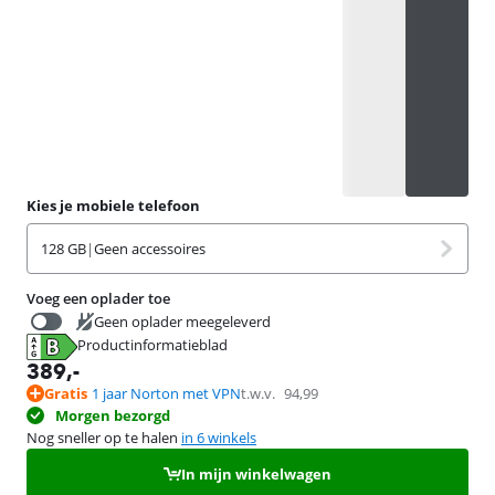
Kies je mobiele telefoon
128 GB
|
Geen accessoires
Voeg een oplader toe
Geen oplader meegeleverd
Productinformatieblad
19,99
opent in nieuw tabblad
389
,-
Gratis
1 jaar Norton met VPN
t.w.v.
94,99
Morgen bezorgd
Nog sneller op te halen
in 6 winkels
In mijn winkelwagen