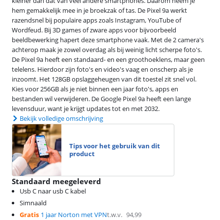
kleiner dan dat van veel andere smartphones. Daarom neem je
hem gemakkelijk mee in je broekzak of tas. De Pixel 9a werkt
razendsnel bij populaire apps zoals Instagram, YouTube of
Wordfeud. Bij 3D games of zware apps voor bijvoorbeeld
beeldbewerking hapert deze smartphone vaak. Met de 2 camera's
achterop maak je zowel overdag als bij weinig licht scherpe foto's.
De Pixel 9a heeft een standaard- en een groothoeklens, maar geen
telelens. Hierdoor zijn foto's en video's vaag en onscherp als je
inzoomt. Het 128GB opslaggeheugen van dit toestel zit snel vol.
Kies voor 256GB als je niet binnen een jaar foto's, apps en
bestanden wil verwijderen. De Google Pixel 9a heeft een lange
levensduur, want je krijgt updates tot en met 2032.
Bekijk volledige omschrijving
Tips voor het gebruik van dit
product
Standaard meegeleverd
Usb C naar usb C kabel
Simnaald
Gratis
1 jaar Norton met VPN
t.w.v.
94,99