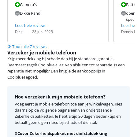
Camera's
Batter
Dikke Rand
opens
specia
Lees hele review
Lees hel
Beoordeling door:
Datum:
Beoordeling 
Datum:
Dick
28 juni 2025
Dennis 
Toon alle 7 reviews
Verzeker je mobiele telefoon
Krijg meer dekking bij schade dan bij je standaard garantie.
Daarnaast regelt Coolblue alles: van afsluiten tot reparatie. Is een
reparatie niet mogelijk? Dan krijg je de aankoopprijs in
CoolblueTegoed.
Hoe verzeker ik mijn mobiele telefoon?
Voeg eerst je mobiele telefoon toe aan je winkelwagen. Kies
daarna op de volgende pagina één van onderstaande
Zekerheidspakketten. Je hebt altijd 30 dagen bedenktijd en
betaalt geen eigen risico bij schade of diefstal.
XCover Zekerheidspakket met diefstaldekking