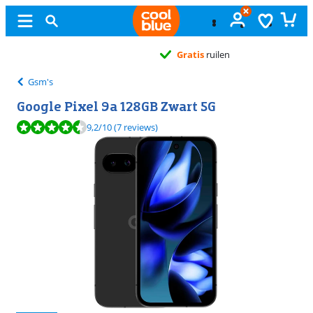
Gratis
ruilen
Gsm's
Google Pixel 9a 128GB Zwart 5G
Beoordeling is 9,2 van de 10, gebaseerd op 7 reviews.
9,2
/10
(7 reviews)