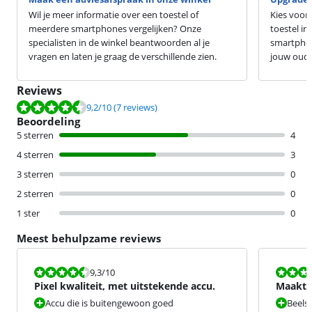
Wil je meer informatie over een toestel of
Kies voor
meerdere smartphones vergelijken? Onze
toestel in
specialisten in de winkel beantwoorden al je
smartphon
vragen en laten je graag de verschillende zien.
jouw oude 
Reviews
Beoordeling is 9,2 van de 10, gebaseerd op 7 reviews.
9,2
/10
(7 reviews)
Beoordeling
5 sterren
4
4 sterren
3
3 sterren
0
2 sterren
0
1 ster
0
Meest behulpzame reviews
Beoordeling is 9,3 van de 10.
Beoordeling i
9,3
/10
Pixel kwaliteit, met uitstekende accu.
Maakt z
Accu die is buitengewoon goed
Beels