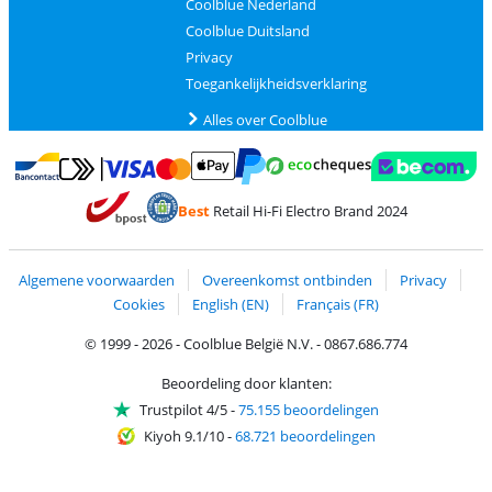
Coolblue Nederland
Coolblue Duitsland
Privacy
Toegankelijkheidsverklaring
Alles over Coolblue
Betalen met MasterCard en Visa via ClickToPay
Betalen met Ecocheques
Betalen met Bancontact
Betalen met ApplePay
Webshop Trustmar
Betalen met PayPal
Best
Retail Hi-Fi Electro Brand 2024
Trustprofile van Coolblue
Verzending en bezorging met bPost
Algemene voorwaarden
Overeenkomst ontbinden
Privacy
Cookies
English (EN)
Français (FR)
© 1999 - 2026 - Coolblue België N.V. - 0867.686.774
Beoordeling door klanten:
Trustpilot 4/5
-
75.155 beoordelingen
Kiyoh 9.1/10
-
68.721 beoordelingen