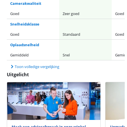
Camerakwaliteit
Goed
Zeer goed
Goed
Snelheidsklasse
Goed
Standaard
Goed
Oplaadsnelheid
Gemiddeld
Snel
Gemid
Toon volledige vergelijking
Uitgelicht
Maak een adviesafspraak in onze winkel
Upgrade 