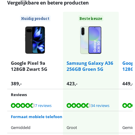
Vergelijkbare en betere producten
Huidig product
Beste keuze
Google Pixel 9a
Samsung Galaxy A36
Googl
128GB Zwart 5G
256GB Groen 5G
128G
389
,-
423
,-
449
,-
Reviews
Beoordeling is 9,2 van de 10, gebaseerd op 7 reviews.
Beoordeling is 8,7 van de 10, gebaseerd op 34 reviews.
Beoordeling is 8,5 van de 10, gebaseerd op 4 reviews.
Beoordeling is 8,9 van de 10, gebaseerd op 10 reviews.
Beoordeling is 9,3 van de 10, gebaseerd op 16 reviews.
7 reviews
34 reviews
Formaat mobiele telefoon
Gemiddeld
Groot
Gemid