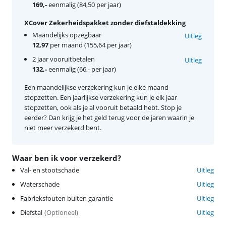
169,-
eenmalig (84,50 per jaar)
XCover Zekerheidspakket zonder diefstaldekking
Maandelijks opzegbaar
Uitleg
12,97
per maand (155,64 per jaar)
2 jaar vooruitbetalen
Uitleg
132,-
eenmalig (66,- per jaar)
Een maandelijkse verzekering kun je elke maand
stopzetten. Een jaarlijkse verzekering kun je elk jaar
stopzetten, ook als je al vooruit betaald hebt. Stop je
eerder? Dan krijg je het geld terug voor de jaren waarin je
niet meer verzekerd bent.
Waar ben ik voor verzekerd?
Val- en stootschade
Uitleg
Waterschade
Uitleg
Fabrieksfouten buiten garantie
Uitleg
Diefstal
(
Optioneel
)
Uitleg