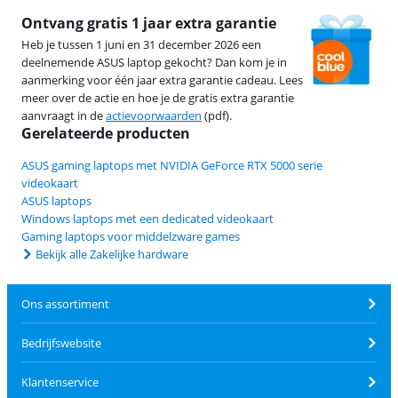
Ontvang gratis 1 jaar extra garantie
Heb je tussen 1 juni en 31 december 2026 een
deelnemende ASUS laptop gekocht? Dan kom je in
aanmerking voor één jaar extra garantie cadeau. Lees
meer over de actie en hoe je de gratis extra garantie
aanvraagt in de
actievoorwaarden
(pdf).
Gerelateerde producten
ASUS gaming laptops met NVIDIA GeForce RTX 5000 serie
videokaart
ASUS laptops
Windows laptops met een dedicated videokaart
Gaming laptops voor middelzware games
Bekijk alle Zakelijke hardware
Ons assortiment
Bedrijfswebsite
Klantenservice