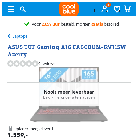
orgen
gratis
bezorgd
Laptops
ASUS TUF Gaming A16 FA608UM-RV115W
Azerty
0 reviews
Nooit meer leverbaar
Bekijk hieronder alternatieven
Oplader meegeleverd
1.559
,-