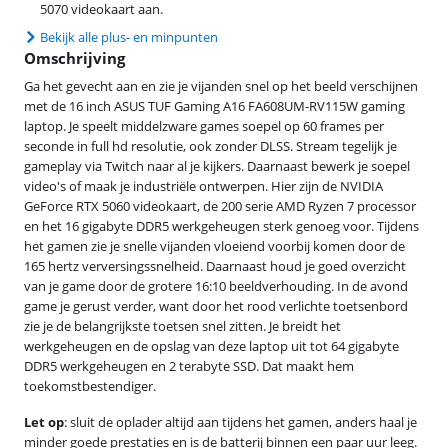
5070 videokaart aan.
Bekijk alle plus- en minpunten
Omschrijving
Ga het gevecht aan en zie je vijanden snel op het beeld verschijnen
met de 16 inch ASUS TUF Gaming A16 FA608UM-RV115W gaming
laptop. Je speelt middelzware games soepel op 60 frames per
seconde in full hd resolutie, ook zonder DLSS. Stream tegelijk je
gameplay via Twitch naar al je kijkers. Daarnaast bewerk je soepel
video's of maak je industriële ontwerpen. Hier zijn de NVIDIA
GeForce RTX 5060 videokaart, de 200 serie AMD Ryzen 7 processor
en het 16 gigabyte DDR5 werkgeheugen sterk genoeg voor. Tijdens
het gamen zie je snelle vijanden vloeiend voorbij komen door de
165 hertz verversingssnelheid. Daarnaast houd je goed overzicht
van je game door de grotere 16:10 beeldverhouding. In de avond
game je gerust verder, want door het rood verlichte toetsenbord
zie je de belangrijkste toetsen snel zitten. Je breidt het
werkgeheugen en de opslag van deze laptop uit tot 64 gigabyte
DDR5 werkgeheugen en 2 terabyte SSD. Dat maakt hem
toekomstbestendiger.
Let op
: sluit de oplader altijd aan tijdens het gamen, anders haal je
minder goede prestaties en is de batterij binnen een paar uur leeg.