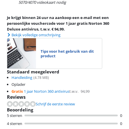
5070/4070 videokaart nodig
Je krijgt binnen 24 uur na aankoop een e-mail met een
persoonlijke vouchercode voor 1 jaar gratis Norton 360
Deluxe antivirus, t.w.v. € 94,99.
Bekijk volledige omschrijving
Tips voor het gebruik van dit
product
Standaard meegeleverd
Handleiding
(
4.78
MB)
Oplader
Gratis
1 jaar Norton 360 antivirus
t.w.v.
94,99
Reviews
Schrijf de eerste review
Beoordeling
5 sterren
0
4 sterren
0