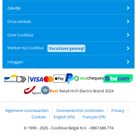
Zakelijk
Onze winkels
Over Coolblue
Werken bij Coolblue
Vacatures genoeg!
Inloggen
Betalen met MasterCard en Visa via ClickToPay
Betalen met Ecocheques
Betalen met Bancontact
Betalen met ApplePay
Webshop Trustmar
Betalen met PayPal
Best
Retail Hi-Fi Electro Brand 2024
Trustprofile van Coolblue
Verzending en bezorging met bPost
Algemene voorwaarden
Overeenkomst ontbinden
Privacy
Cookies
English (EN)
Français (FR)
© 1999 - 2026 - Coolblue België N.V. - 0867.686.774