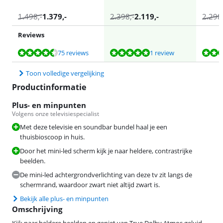
1.498
,-
1.379
,-
2.398
,-
2.119
,-
2.298
Reviews
Beoordeling is 9,0 van de 10, gebaseerd op 75 reviews.
Beoordeling is 10 van de 10, gebaseerd op 1 review.
Beoordeling is 9,4 van de 10, gebaseerd op 41 reviews.
Beoordeling is 9,0 van de 10, gebaseerd op 75 reviews.
75 reviews
1 review
Toon volledige vergelijking
Productinformatie
Plus- en minpunten
Volgens onze televisiespecialist
Met deze televisie en soundbar bundel haal je een
thuisbioscoop in huis.
Door het mini-led scherm kijk je naar heldere, contrastrijke
beelden.
De mini-led achtergrondverlichting van deze tv zit langs de
schermrand, waardoor zwart niet altijd zwart is.
Bekijk alle plus- en minpunten
Omschrijving
Kijk naar heldere beelden en geniet van True Dolby Atmos geluid