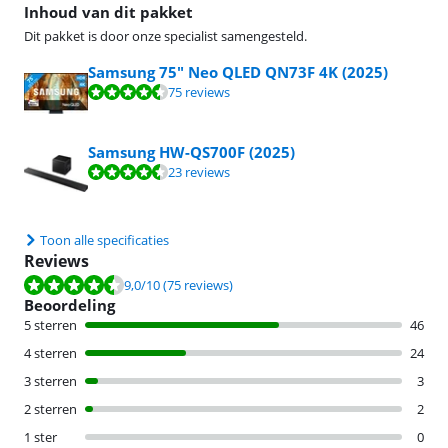
Inhoud van dit pakket
Dit pakket is door onze specialist samengesteld.
Samsung 75" Neo QLED QN73F 4K (2025)
Beoordeling is 9,0 van de 10, gebaseerd op 75 reviews.
75 reviews
Samsung HW-QS700F (2025)
Beoordeling is 9,3 van de 10, gebaseerd op 23 reviews.
23 reviews
Toon alle specificaties
Reviews
Beoordeling is 9,0 van de 10, gebaseerd op 75 reviews.
9,0
/10
(75 reviews)
Beoordeling
5 sterren
46
4 sterren
24
3 sterren
3
2 sterren
2
1 ster
0