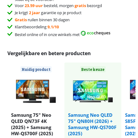
Voor
23.59 uur
besteld, morgen
gratis
bezorgd
Je krijgt
2 jaar
garantie op je product
Gratis
ruilen binnen 30 dagen
Klantbeoordeling
9,1/10
Bestel online of in onze winkels met
Vergelijkbare en betere producten
Huidig product
Beste keuze
Samsung 75" Neo
Samsung Neo QLED
Sams
QLED QN73F 4K
75" QN80H (2026) +
S85F 
(2025) + Samsung
Samsung HW-QS700F
Sams
HW-QS700F (2025)
(2025)
(2025