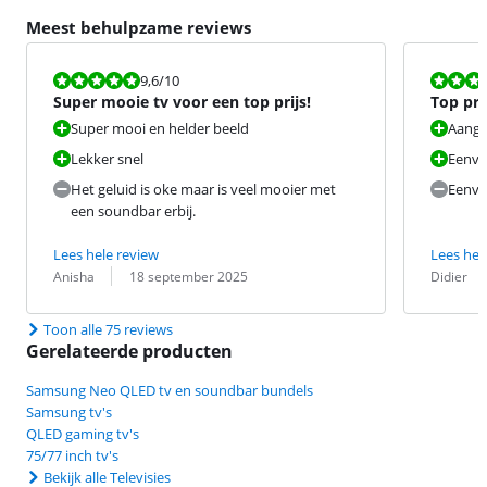
Meest behulpzame reviews
Beoordeling is 9,6 van de 10.
Beoordeling i
9,6
/10
Super mooie tv voor een top prijs!
Top pri
prijskl
Super mooi en helder beeld
Aange
Lekker snel
Eenvou
Het geluid is oke maar is veel mooier met
Eenvo
een soundbar erbij.
Lees hele review
Lees hel
Beoordeling door:
Datum:
Beoordeling 
Datum:
Anisha
18 september 2025
Didier
Toon alle 75 reviews
Gerelateerde producten
Samsung Neo QLED tv en soundbar bundels
Samsung tv's
QLED gaming tv's
75/77 inch tv's
Bekijk alle Televisies