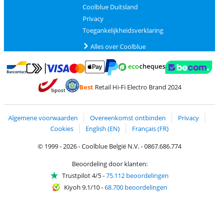
Coolblue Duitsland
Privacy
Toegankelijkheidsverklaring
Alles over Coolblue
Betalen met MasterCard en Visa via ClickToPay
Betalen met Ecocheques
Betalen met Bancontact
Betalen met ApplePay
Webshop Trustmar
Betalen met PayPal
Best
Retail Hi-Fi Electro Brand 2024
Trustprofile van Coolblue
Verzending en bezorging met bPost
Algemene voorwaarden
Overeenkomst ontbinden
Privacy
Cookies
English (EN)
Français (FR)
© 1999 - 2026 - Coolblue België N.V. - 0867.686.774
Beoordeling door klanten:
Trustpilot 4/5
-
75.112 beoordelingen
Kiyoh 9.1/10
-
68.700 beoordelingen