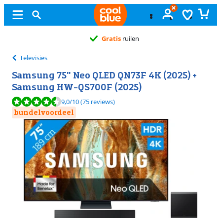
Gratis
ruilen
Televisies
Samsung 75" Neo QLED QN73F 4K (2025) +
Samsung HW-QS700F (2025)
Beoordeling is 9,0 van de 10, gebaseerd op 75 reviews.
9,0
/10
(75 reviews)
bundelvoordeel