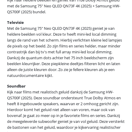
met de Samsung 75" Neo QLED QN73F 4K (2025) + Samsung HW-
QS700F (2025) bundel.
Televisie
Met de Samsung 75" Neo QLED QN73F 4K (2025) geniet je van
heldere beelden vol kleur. Deze tv heeft mini-led local dimming
langs de rand van het scherm. Hierbij verlichten kleine led lampjes
de pixels op het beeld. Zo zijn films en series helder, maar minder
contrastrijk dan bij tv's met full array mini-led local dimming.
Dankzij de quantum dots achter het 75 inch beeldscherm zijn
beelden kleurrijker. Deze piepkleine deeltjes filteren licht en laten
alleen de juiste kleuren door. Zo zie je fellere kleuren als je een
natuurdocumentaire kijkt.
Soundbar
Kijk naar films met realistisch geluid dankzij de Samsung HW-
QS700F (2025). Deze soundbar ondersteunt True Dolby Atmos en
heeft 8 ingebouwde speakers, waarvan er 2 omhoog gericht zijn.
Hierdoor komt het geluid niet alleen van voren, maar ook van
bovenaf. Je gaat zo meer op in je favoriete films en series. Dankzij
de meegeleverde subwoofer geniet je van vol geluid. Deze versterkt
de bastonen van het geluid, waardoor je kijkervaring realistischer