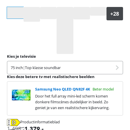
Selecteer een optie
Kies je televisie
75 inch
|
Top klasse soundbar
Kies deze betere tv met realistischere beelden
Samsung Neo QLED QN82F 4K
Beter model
Door het full array mini-led scherm komen
donkere filmscènes duidelijker in beeld. Zo
geniet je van een realistischere kijkervaring.
Productinformatieblad
opent in nieuw tabblad
1.498
,-
1.379
,-