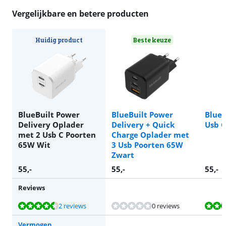
Vergelijkbare en betere producten
Huidig product
Beste keuze
BlueBuilt Power
BlueBuilt Power
Blue
Delivery Oplader
Delivery + Quick
Usb C
met 2 Usb C Poorten
Charge Oplader met
65W Wit
3 Usb Poorten 65W
Zwart
55
,-
55
,-
55
,-
Reviews
Beoordeling is 9,0 van de 10, gebaseerd op 2 reviews.
Beoordeling is 9,0 van de 10, gebaseerd op 5 reviews.
Beoordeling is 9,0 van de 10, gebaseerd op 5 reviews.
Beoordeling is 9,0 van de 10, gebaseerd op 5 reviews.
2 reviews
0 reviews
Vermogen