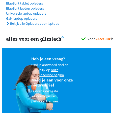
BlueBuilt tablet opladers
BlueBuilt laptop opladers
Universele laptop opladers
GaN laptop opladers
Bekijk alle Opladers voor laptops
alles voor een glimlach
d
Heb je een vraag?
Vind je antwoord snel en
makkelijk op
onze
klantenservice pagina
.
Meld je aan voor onze
nieuwsbrief
Ontvang de beste
aanbiedingen en
persoonlijk advies.