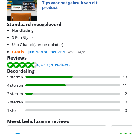
Tips voor het gebruik van dit
product
Standaard meegeleverd
Handleiding
S Pen Stylus
Usb C kabel (zonder oplader)
Gratis
1 jaar Norton met VPN
t.w.v.
94,99
Reviews
Beoordeling is 8,7 van de 10, gebaseerd op 26 reviews.
8,7
/10
(26 reviews)
Beoordeling
5 sterren
13
4 sterren
11
3 sterren
2
2 sterren
0
1 ster
0
Meest behulpzame reviews