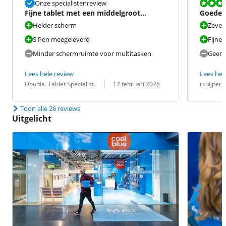
Beoordeling i
Onze specialistenreview
Fijne tablet met een middelgroot
Goede a
formaat
Helder scherm
Zeven
S Pen meegeleverd
Fijne 
Minder schermruimte voor multitasken
Geen
Lees hele review
Lees hel
Beoordeling door:
Datum:
Beoordeling 
Datum:
Dounia. Tablet Specialist.
12 februari 2026
rkuijpers
Toon alle 26 reviews
Uitgelicht