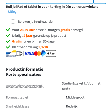
Ruil je iPad of tablet in voor korting in één van onze winkels
Uitleg
Ruil je huidige product in
Bereken je inruilwaarde
Voor
23.59 uur
besteld, morgen
gratis
bezorgd
Je krijgt
2 jaar
garantie op je product
Gratis
ruilen binnen 30 dagen
Klantbeoordeling
9,1/10
Productinformatie
Korte specificaties
Studie & zakelijk, Voor het
Aanbevolen voor gebruik
gezin
Formaat tablet
Middelgroot
Snelheidsklasse
Redelijk