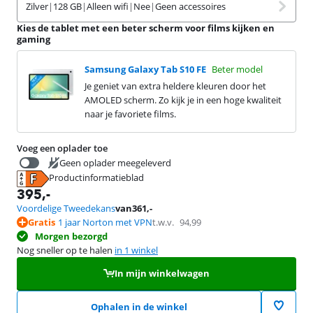
Zilver
|
128 GB
|
Alleen wifi
|
Nee
|
Geen accessoires
Kies de tablet met een beter scherm voor films kijken en
gaming
Samsung Galaxy Tab S10 FE
Beter model
Je geniet van extra heldere kleuren door het
AMOLED scherm. Zo kijk je in een hoge kwaliteit
naar je favoriete films.
Voeg een oplader toe
Geen oplader meegeleverd
Productinformatieblad
28,99
opent in nieuw tabblad
395
,-
Voordelige Tweedekans
van
361
,-
Gratis
1 jaar Norton met VPN
t.w.v.
94,99
Morgen bezorgd
Nog sneller op te halen
in 1 winkel
In mijn winkelwagen
Ophalen in de winkel