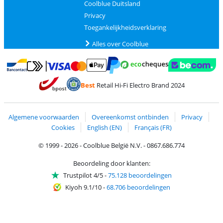
Coolblue Duitsland
Privacy
Toegankelijkheidsverklaring
Alles over Coolblue
Betalen met MasterCard en Visa via ClickToPay
Betalen met Ecocheques
Betalen met Bancontact
Betalen met ApplePay
Webshop Trustmar
Betalen met PayPal
Best
Retail Hi-Fi Electro Brand 2024
Trustprofile van Coolblue
Verzending en bezorging met bPost
Algemene voorwaarden
Overeenkomst ontbinden
Privacy
Cookies
English (EN)
Français (FR)
© 1999 - 2026 - Coolblue België N.V. - 0867.686.774
Beoordeling door klanten:
Trustpilot 4/5
-
75.128 beoordelingen
Kiyoh 9.1/10
-
68.706 beoordelingen