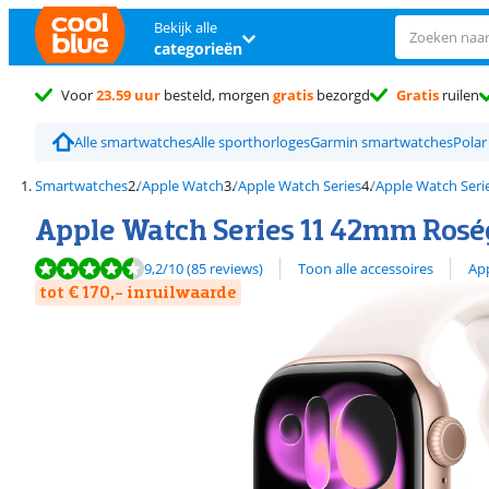
Bekijk alle
categorieën
Voor
23.59 uur
besteld, morgen
gratis
bezorgd
Gratis
ruilen
Alle smartwatches
Alle sporthorloges
Garmin smartwatches
Polar
Smartwatches
Apple Watch
Apple Watch Series
Apple Watch Seri
Apple Watch Series 11 42mm Ros
Beoordeling is 9,2 van de 10, gebaseerd op 85 reviews.
Bekijk alle
9,2
/10
(85 reviews)
Toon alle accessoires
Ap
tot € 170,- inruilwaarde