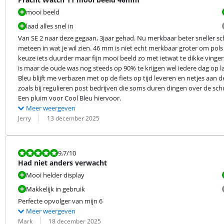
mooi beeld
laad alles snel in
Van SE 2 naar deze gegaan, 3jaar gehad. Nu merkbaar beter sneller sche
meteen in wat je wil zien. 46 mm is niet echt merkbaar groter om pols
keuze iets duurder maar fijn mooi beeld zo met ietwat te dikke vinger
is maar de oude was nog steeds op 90% te krijgen wel iedere dag op lad
Bleu blijft me verbazen met op de fiets op tijd leveren en netjes aan de
zoals bij regulieren post bedrijven die soms duren dingen over de schut
Een pluim voor Cool Bleu hiervoor.
Meer weergeven
Beoordeling door:
Datum:
Jerry
13 december 2025
Beoordeling is 9,7 van de 10.
9,7
/10
Had niet anders verwacht
Mooi helder display
Makkelijk in gebruik
Perfecte opvolger van mijn 6
Meer weergeven
Beoordeling door:
Datum:
Mark
18 december 2025