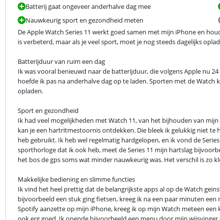
Batterij gaat ongeveer anderhalve dag mee
Nauwkeurig sport en gezondheid meten
De Apple Watch Series 11 werkt goed samen met mijn iPhone en houdt
is verbeterd, maar als je veel sport, moet je nog steeds dagelijks opla
Batterijduur van ruim een dag

Ik was vooral benieuwd naar de batterijduur, die volgens Apple nu 24 
hoefde ik pas na anderhalve dag op te laden. Sporten met de Watch kost 
opladen.
Sport en gezondheid

Ik had veel mogelijkheden met Watch 11, van het bijhouden van mijn 
kan je een hartritmestoornis ontdekken. Die bleek ik gelukkig niet te 
heb gebruikt. Ik heb wel regelmatig hardgelopen, en ik vond de Series
sporthorloge dat ik ook heb, meet de Series 11 mijn hartslag bijvoorb
het bos de gps soms wat minder nauwkeurig was. Het verschil is zo kle
Makkelijke bediening en slimme functies

Ik vind het heel prettig dat de belangrijkste apps al op de Watch geïn
bijvoorbeeld een stuk ging fietsen, kreeg ik na een paar minuten een m
Spotify aanzette op mijn iPhone, kreeg ik op mijn Watch meteen een 
ook erg goed. Ik opende bijvoorbeeld een menu door mijn wijsvinger e