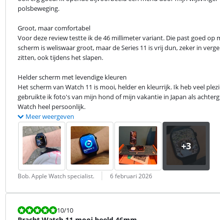
polsbeweging.
Groot, maar comfortabel

Voor deze review testte ik de 46 millimeter variant. Die past goed op 
scherm is weliswaar groot, maar de Series 11 is vrij dun, zeker in verg
zitten, ook tijdens het slapen.
Helder scherm met levendige kleuren

Het scherm van Watch 11 is mooi, helder en kleurrijk. Ik heb veel ple
gebruikte ik foto's van mijn hond of mijn vakantie in Japan als achter
Watch heel persoonlijk.
Meer weergeven
Beoordeling door:
Datum:
Bob. Apple Watch specialist.
6 februari 2026
Beoordeling is 10 van de 10.
10
/10
Pracht Watch 11 mooi beeld 46mm