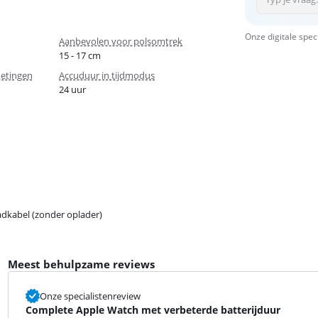
Onze digitale spec
Aanbevolen voor polsomtrek
15 - 17 cm
metingen
Accuduur in tijdmodus
24 uur
dkabel (zonder oplader)
Meest behulpzame reviews
Onze specialistenreview
Complete Apple Watch met verbeterde batterijduur