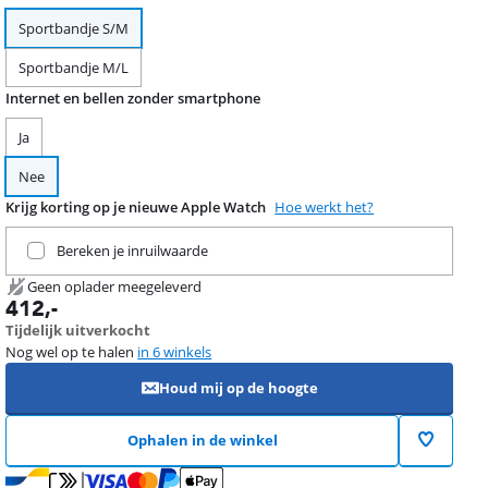
Sportbandje S/M
Sportbandje M/L
Internet en bellen zonder smartphone
Ja
Nee
Krijg korting op je nieuwe Apple Watch
Hoe werkt het?
Ruil je huidige product in
Bereken je inruilwaarde
Geen oplader meegeleverd
412
,-
Tijdelijk uitverkocht
Nog wel op te halen
in 6 winkels
Houd mij op de hoogte
Ophalen in de winkel