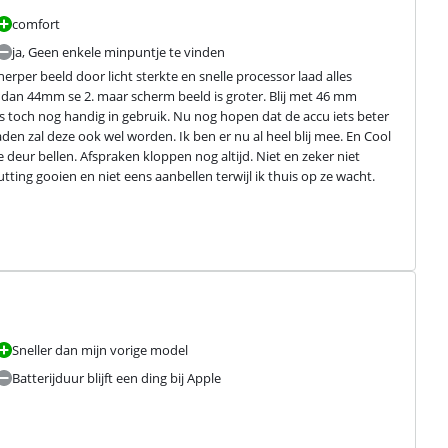
comfort
ja, Geen enkele minpuntje te vinden
rper beeld door licht sterkte en snelle processor laad alles 
 dan 44mm se 2. maar scherm beeld is groter. Blij met 46 mm 
s toch nog handig in gebruik. Nu nog hopen dat de accu iets beter 
en zal deze ook wel worden. Ik ben er nu al heel blij mee. En Cool 
 deur bellen. Afspraken kloppen nog altijd. Niet en zeker niet 
ting gooien en niet eens aanbellen terwijl ik thuis op ze wacht. 
Sneller dan mijn vorige model
Batterijduur blijft een ding bij Apple