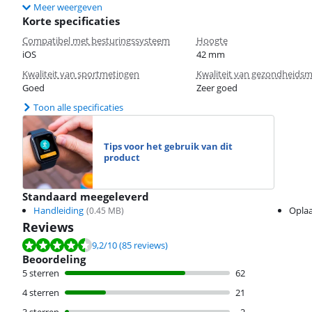
Meer weergeven
Korte specificaties
Compatibel met besturingssysteem
Hoogte
iOS
42 mm
Kwaliteit van sportmetingen
Kwaliteit van gezondheids
Goed
Zeer goed
Toon alle specificaties
Tips voor het gebruik van dit
product
Standaard meegeleverd
Handleiding
Oplaa
(
0.45
MB)
Reviews
Beoordeling is 9,2 van de 10, gebaseerd op 85 reviews.
9,2
/10
(85 reviews)
Beoordeling
5 sterren
62
4 sterren
21
3 sterren
2