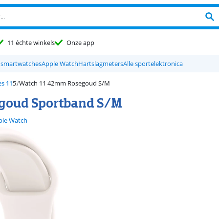
11 échte winkels
Onze app
 smartwatches
Apple Watch
Hartslagmeters
Alle sportelektronica
es 11
Watch 11 42mm Rosegoud S/M
égoud Sportband S/M
ple Watch