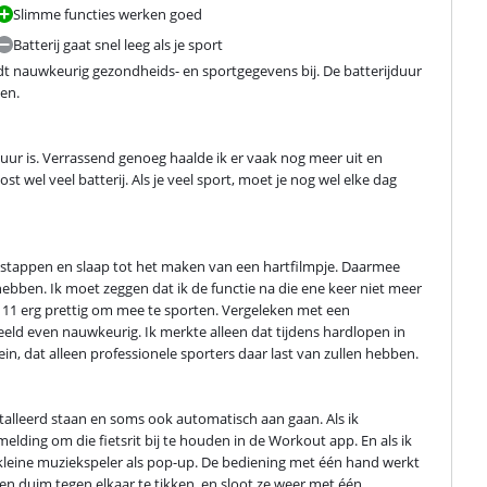
Slimme functies werken goed
Batterij gaat snel leeg als je sport
 nauwkeurig gezondheids- en sportgegevens bij. De batterijduur 
den.
uur is. Verrassend genoeg haalde ik er vaak nog meer uit en 
wel veel batterij. Als je veel sport, moet je nog wel elke dag 
stappen en slaap tot het maken van een hartfilmpje. Daarmee 
hebben. Ik moet zeggen dat ik de functie na die ene keer niet meer 
 11 erg prettig om mee te sporten. Vergeleken met een 
eeld even nauwkeurig. Ik merkte alleen dat tijdens hardlopen in 
in, dat alleen professionele sporters daar last van zullen hebben.
stalleerd staan en soms ook automatisch aan gaan. Als ik 
elding om die fietsrit bij te houden in de Workout app. En als ik 
kleine muziekspeler als pop-up. De bediening met één hand werkt 
n duim tegen elkaar te tikken, en sloot ze weer met één 