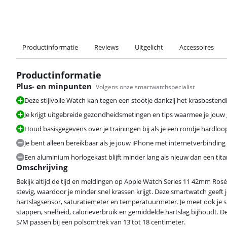
Productinformatie
Reviews
Uitgelicht
Accessoires
Productinformatie
Plus- en minpunten
Volgens onze smartwatchspecialist
Deze stijlvolle Watch kan tegen een stootje dankzij het krasbestend
Je krijgt uitgebreide gezondheidsmetingen en tips waarmee je jouw
Houd basisgegevens over je trainingen bij als je een rondje hardloopt
Je bent alleen bereikbaar als je jouw iPhone met internetverbinding b
Een aluminium horlogekast blijft minder lang als nieuw dan een ti
Omschrijving
Bekijk altijd de tijd en meldingen op Apple Watch Series 11 42mm Ros
stevig, waardoor je minder snel krassen krijgt. Deze smartwatch geeft 
hartslagsensor, saturatiemeter en temperatuurmeter. Je meet ook je sl
stappen, snelheid, calorieverbruik en gemiddelde hartslag bijhoudt. D
S/M passen bij een polsomtrek van 13 tot 18 centimeter.