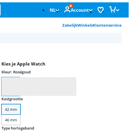
NL
Account
Zakelijk
Winkels
Klantenservice
Kies je Apple Watch
Kleur
:
Roségoud
Kleur
Kastgrootte
42 mm
46 mm
Type horlogeband