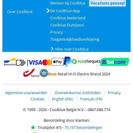
Werken bij Coolblue
Vacatures genoeg!
De Coolblue-App
Over Coolblue
Coolblue Nederland
Coolblue Duitsland
Privacy
Toegankelijkheidsverklaring
Alles over Coolblue
Betalen met MasterCard en Visa via ClickToPay
Betalen met Ecocheques
Betalen met Bancontact
Betalen met ApplePay
Webshop Trustmar
Betalen met PayPal
Best
Retail Hi-Fi Electro Brand 2024
Trustprofile van Coolblue
Verzending en bezorging met bPost
Algemene voorwaarden
Overeenkomst ontbinden
Privacy
Cookies
English (EN)
Français (FR)
© 1999 - 2026 - Coolblue België N.V. - 0867.686.774
Beoordeling door klanten:
Trustpilot 4/5
-
75.157 beoordelingen