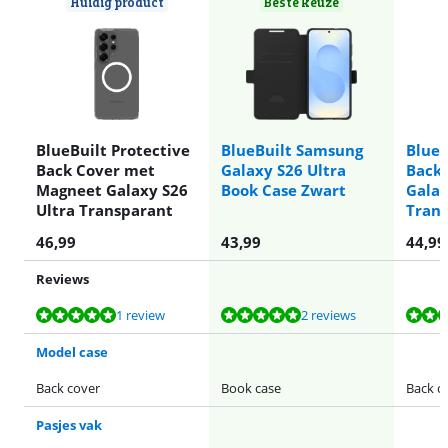
Huidig product
Beste keuze
BlueBuilt Protective
BlueBuilt Samsung
BlueB
Back Cover met
Galaxy S26 Ultra
Back
Magneet Galaxy S26
Book Case Zwart
Galax
Ultra Transparant
Tran
46,99
43,99
44,99
Reviews
Beoordeling is 10 van de 10, gebaseerd op 1 review.
Beoordeling is 9,8 van de 10, gebaseerd op 2 reviews.
Beoordeling is 8,7 van de 10, gebaseerd op 1 review.
Beoordeling is 8,7 van de 10, gebaseerd op 1 review.
Beoordeling is 8,7 van de 10, gebaseerd op 1 review.
1 review
2 reviews
Model case
Back cover
Book case
Back c
Pasjes vak