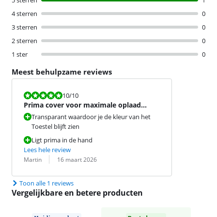
5 sterren
1
4 sterren
0
3 sterren
0
2 sterren
0
1 ster
0
Meest behulpzame reviews
Beoordeling is 10 van de 10.
10
/10
Prima cover voor maximale oplaad
snelheid
Transparant waardoor je de kleur van het
Toestel blijft zien
Ligt prima in de hand
Lees hele review
Beoordeling door:
Datum:
Martin
16 maart 2026
Toon alle 1 reviews
Vergelijkbare en betere producten