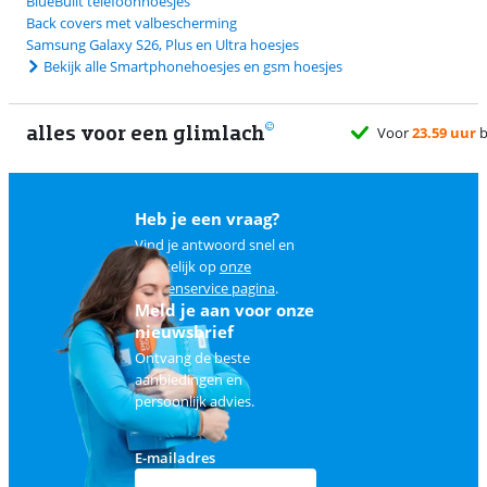
BlueBuilt telefoonhoesjes
Back covers met valbescherming
Samsung Galaxy S26, Plus en Ultra hoesjes
Bekijk alle Smartphonehoesjes en gsm hoesjes
alles voor een glimlach
Heb je een vraag?
Vind je antwoord snel en
makkelijk op
onze
klantenservice pagina
.
Meld je aan voor onze
nieuwsbrief
Ontvang de beste
aanbiedingen en
persoonlijk advies.
E-mailadres