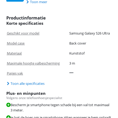
Toon meer
Productinformatie
Korte specificaties
Geschikt voor model
Samsung Galaxy S26 Ultra
Model case
Back cover
Materiaal
Kunststof
Maximale hoogte valbescherming
3 m
Pasjes vak
Toon alle specificaties
Plus- en minpunten
Volgens onze telefoonhoesjespecialist
Bescherm je smartphone tegen schade bij een val tot maximaal
3 meter.
Je laat de hoes om je smartphone zitten wanneer je hem oplaadt