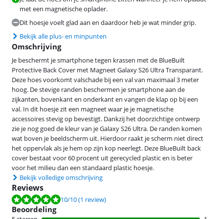
met een magnetische oplader.
Dit hoesje voelt glad aan en daardoor heb je wat minder grip.
Bekijk alle plus- en minpunten
Omschrijving
Je beschermt je smartphone tegen krassen met de BlueBuilt
Protective Back Cover met Magneet Galaxy S26 Ultra Transparant.
Deze hoes voorkomt valschade bij een val van maximaal 3 meter
hoog. De stevige randen beschermen je smartphone aan de
zijkanten, bovenkant en onderkant en vangen de klap op bij een
val. In dit hoesje zit een magneet waar je je magnetische
accessoires stevig op bevestigt. Dankzij het doorzichtige ontwerp
zie je nog goed de kleur van je Galaxy S26 Ultra. De randen komen
wat boven je beeldscherm uit. Hierdoor raakt je scherm niet direct
het oppervlak als je hem op zijn kop neerlegt. Deze BlueBuilt back
cover bestaat voor 60 procent uit gerecycled plastic en is beter
voor het milieu dan een standaard plastic hoesje.
Bekijk volledige omschrijving
Reviews
Beoordeling is 10 van de 10, gebaseerd op 1 review.
10
/10
(1 review)
Beoordeling