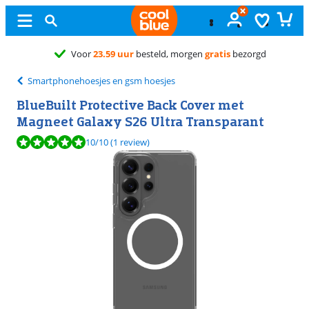
Gratis
ruilen
Smartphonehoesjes en gsm hoesjes
BlueBuilt Protective Back Cover met
Magneet Galaxy S26 Ultra Transparant
Beoordeling is 10 van de 10, gebaseerd op 1 review.
10
/10
(1 review)