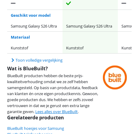
Geschikt voor model
Samsung Galaxy S26 Ultra
Samsung Galaxy S26 Ultra
Samsun
Materiaal
Kunststof
Kunststof
Kunsts
Toon volledige vergelijking
Wat is BlueBuilt?
BlueBuilt producten hebben de beste prijs-
kwaliteitverhouding omdat we ze zelf hebben
samengesteld. Op basis van productdata, feedback
van klanten én onze eigen productkennis. Gewoon,
goede producten dus. We hebben er zelfs zoveel
vertrouwen in dat we je gerust een extra lange
garantie geven.
Lees alles over BlueBuilt
.
Gerelateerde producten
BlueBuilt hoesjes voor Samsung