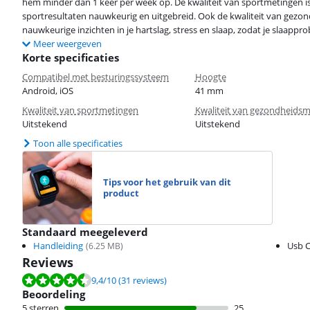
hem minder dan 1 keer per week op. De kwaliteit van sportmetingen is
sportresultaten nauwkeurig en uitgebreid. Ook de kwaliteit van gezond
nauwkeurige inzichten in je hartslag, stress en slaap, zodat je slaapp
Meer weergeven
Korte specificaties
Compatibel met besturingssysteem
Hoogte
Android, iOS
41 mm
Kwaliteit van sportmetingen
Kwaliteit van gezondheids
Uitstekend
Uitstekend
Toon alle specificaties
Tips voor het gebruik van dit
product
Standaard meegeleverd
Handleiding
Usb C
(
6.25
MB)
Reviews
Beoordeling is 9,4 van de 10, gebaseerd op 31 reviews.
9,4
/10
(31 reviews)
Beoordeling
5 sterren
25