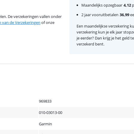
Maandelijks opzegbaar
4,12
p
2 jaar vooruitbetalen
36,99
ee
en. De verzekeringen vallen onder
van de Verzekeringen
of onze
Een maandelijkse verzekering kun
verzekering kun je elk jaar stopz
je eerder? Dan krijg je het geld 
verzekerd bent.
969833
010-03013-00
Garmin