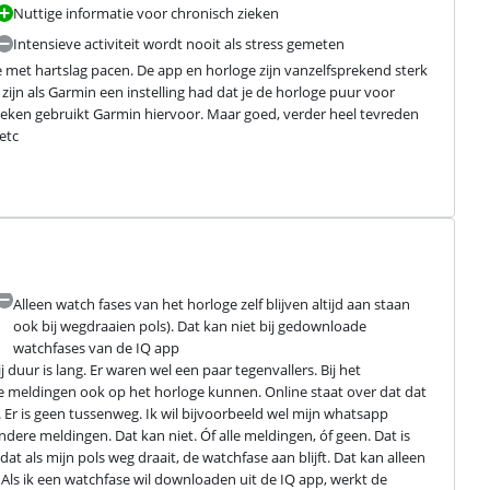
Nuttige informatie voor chronisch zieken
Intensieve activiteit wordt nooit als stress gemeten
met hartslag pacen. De app en horloge zijn vanzelfsprekend sterk 
 zijn als Garmin een instelling had dat je de horloge puur voor 
zieken gebruikt Garmin hiervoor. Maar goed, verder heel tevreden 
 etc
Alleen watch fases van het horloge zelf blijven altijd aan staan
ook bij wegdraaien pols). Dat kan niet bij gedownloade
watchfases van de IQ app
 duur is lang. Er waren wel een paar tegenvallers. Bij het 
ne meldingen ook op het horloge kunnen. Online staat over dat dat 
 Er is geen tussenweg. Ik wil bijvoorbeeld wel mijn whatsapp 
ere meldingen. Dat kan niet. Óf alle meldingen, óf geen. Dat is 
t als mijn pols weg draait, de watchfase aan blijft. Dat kan alleen 
 Als ik een watchfase wil downloaden uit de IQ app, werkt de 