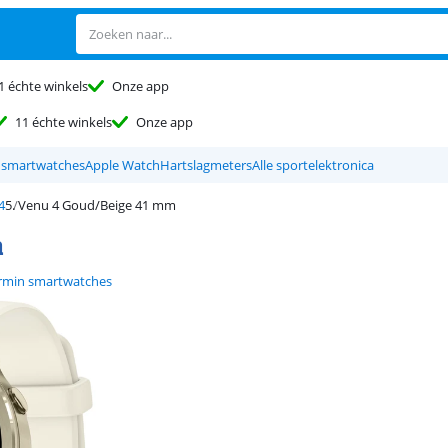
1 échte winkels
Onze app
11 échte winkels
Onze app
 smartwatches
Apple Watch
Hartslagmeters
Alle sportelektronica
4
Venu 4 Goud/Beige 41 mm
m
rmin smartwatches