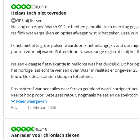
Beoordeling is 8,0 van de 10.
8,0
/10
Helaas toch niet tevreden
GPS bij fietsen
Na lang een Apple Watch SE 2 te hebben gebruikt, toch overstag gegaa
Na flink wat vergelijken en opties afwegen wist ik het zeker. Deze VE
Ik heb niet al te grote polsen waardoor ik het belangrijk vond dat mijn
punten voor mij waren; Batterijduur, Nauwkeurige registratie bij het
Na een 4 daagse fietsvakantie in Mallorca was het duidelijk. Dit horlog
het horloge laat echt te wensen over. Waar in realiteit er ongeveer 25 
km/u. Ook de afstanden kloppen totaal niet.
Pas achteraf wanneer alles naar Strava geupload word, corrigeert het h
veel te hoog voor. Deze gaat retour, nogmaals helaas en de zoektoch 
Meer weergeven
Beoordeling door:
Datum:
Roy
12 februari 2026
Beoordeling is 9,3 van de 10.
9,3
/10
Aanrader voor chronisch zieken