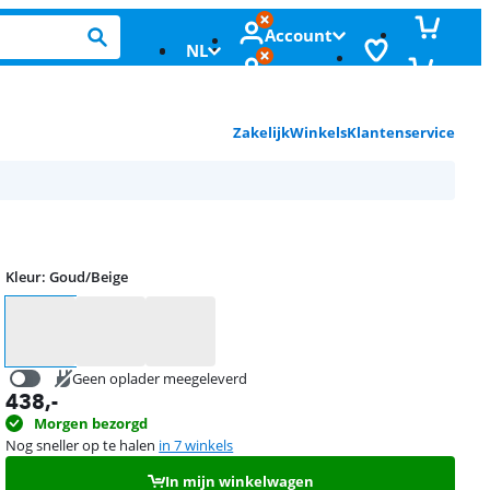
Account
NL
Zakelijk
Winkels
Klantenservice
Kleur
:
Goud/Beige
Kleur
Geen oplader meegeleverd
438
,-
16,99
Morgen bezorgd
Nog sneller op te halen
in 7 winkels
In mijn winkelwagen