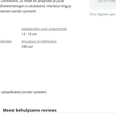
 uitstekend. Zo meet en analyseer je jouw
heidsmetingen is uitstekend. Hierdoor krijg je
roblemen eerder opmerkt.
Onze digitale spec
Aanbevolen voor polsomtrek
13 - 15 cm
metingen
Accuduur in tijdmodus
240 uur
 oplaadkabel (zonder oplader)
Meest behulpzame reviews