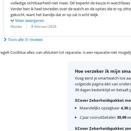
volledige zichtbaarheid niet meer. Dit beperkt de keuze in watchfases 
Verder ben ik heel tevreden over de watch en de opties die er op zitt
gekocht, want het bandje dat er op zat is echt lelijk.
Meer weergeven
Beoordeling door:
Datum:
Nienke
8 februari 2026
Toon alle 31 reviews
egelt Coolblue alles: van afsluiten tot reparatie. Is een reparatie niet mogel
Hoe verzeker ik mijn sm
Voeg eerst je smartwatch toe aa
volgende pagina één van onderst
30 dagen bedenktijd en betaalt ge
XCover Zekerheidspakket met
Maandelijks opzegbaar
4,30
p
2 jaar vooruitbetalen
39,99
ee
XCover Zekerheidspakket zon