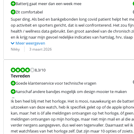
Batterij gaat meer dan een week mee
Zit comfortabel
Super ding. Als bed en bankgebonden long covid patient helpt het me 
op activiteit en sporters gericht, dat is wel confronterend. Het zou fijn
health / wellness data gebruikt. Een groot aandeel van de chronisch 
en ik krijg naar mijn gevoel redelijke indicaties van hartslag, hrv, slaap
Meer weergeven
Beoordeling door:
Datum:
Nikky
3 maart 2026
Beoordeling is 8,3 van de 10.
8,3
/10
Tevreden
Goede klantenservice voor technische vragen
Aanschaf andere bandjes mogelijk om design mooier te maken
Ik ben heel blij met het horloge. Het is mooi, nauwkeurig en de batterij
uitzoeken van deze watch, heb ik specifiek gelet op of de apple ipho
kan, maar: het is óf alle meldingen ontvangen op het horloge, óf geen.
meldingen ontvangen op mijn horloge, maar niet mijn mail en al die and
verder nergens aangegeven, dus wel een tegenvaller. Daarnaast wil ik da
met watchfases van het horloge zelf. Dat zijn maar 10 opties of zoiets.