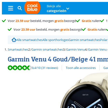
Bekijk alle
categorieën
Voor
23.59 uur
besteld, morgen
gratis
bezorgd
Gratis
ruilen
1
Voor
23.59 uur
besteld, morgen
gratis
bezorgd
Gratis
ruilen
Alle smartwatches
Alle sporthorloges
Garmin smartwatches
Polar
Smartwatches
Garmin smartwatches
Garmin Venu
Garmin Venu 
Garmin Venu 4 Goud/Beige 41 m
Beoordeling is 9,4 van de 10, gebaseerd op 31 reviews.
Bekijk alle
9,4
/10
(31 reviews)
Toon alle accessoires
Ga