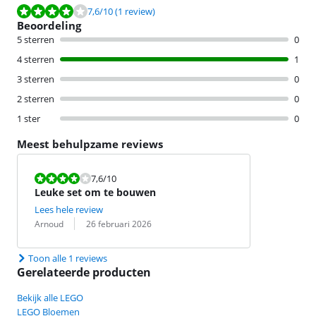
Beoordeling is 7,6 van de 10, gebaseerd op 1 review.
7,6
/10
(1 review)
Beoordeling
5 sterren
0
4 sterren
1
3 sterren
0
2 sterren
0
1 ster
0
Meest behulpzame reviews
Beoordeling is 7,6 van de 10.
7,6
/10
Leuke set om te bouwen
Lees hele review
Beoordeling door:
Datum:
Arnoud
26 februari 2026
Toon alle 1 reviews
Gerelateerde producten
Bekijk alle LEGO
LEGO Bloemen