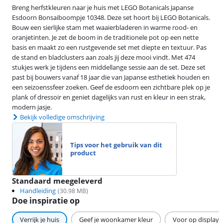
Breng herfstkleuren naar je huis met LEGO Botanicals Japanse
Esdoorn Bonsaiboompje 10348. Deze set hoort bij LEGO Botanicals.
Bouw een sierlijke stam met waaierbladeren in warme rood‑ en
oranjetinten. Je zet de boom in de traditionele pot op een nette
basis en maakt zo een rustgevende set met diepte en textuur. Pas
de stand en bladclusters aan zoals jij deze mooi vindt. Met 474
stukjes werk je tijdens een middellange sessie aan de set. Deze set
past bij bouwers vanaf 18 jaar die van Japanse esthetiek houden en
een seizoenssfeer zoeken. Geef de esdoorn een zichtbare plek op je
plank of dressoir en geniet dagelijks van rust en kleur in een strak,
modern jasje.
Bekijk volledige omschrijving
Tips voor het gebruik van dit
product
Standaard meegeleverd
Handleiding
(
30.98
MB)
Doe inspiratie op
Verrijk je huis
Geef je woonkamer kleur
Voor op display