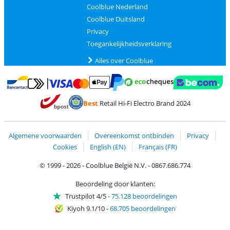
Coolblue Nederland
Coolblue Duitsland
Privacy
Toegankelijkheidsverklaring
Alles over Coolblue
Betalen met MasterCard en Visa via ClickToPay
Betalen met Ecocheques
Betalen met Bancontact
Betalen met ApplePay
Webshop Trustmar
Betalen met PayPal
Best
Retail Hi-Fi Electro Brand 2024
Trustprofile van Coolblue
Verzending en bezorging met bPost
Algemene voorwaarden
Overeenkomst ontbinden
Privacy
Cookies
English (EN)
Français (FR)
© 1999 - 2026 - Coolblue België N.V. - 0867.686.774
Beoordeling door klanten:
Trustpilot 4/5
-
75.128 beoordelingen
Kiyoh 9.1/10
-
68.705 beoordelingen