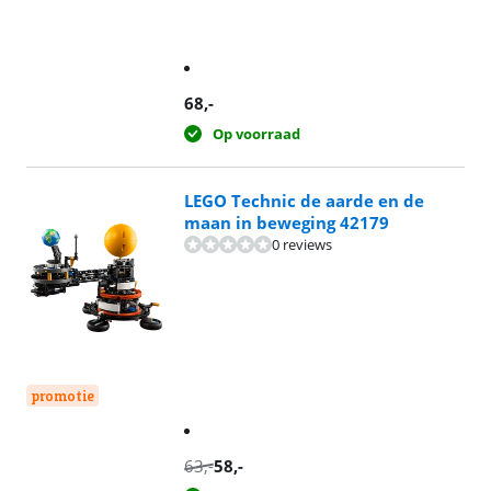
68
,-
Op voorraad
LEGO Technic de aarde en de
maan in beweging 42179
0 reviews
promotie
63
,-
58
,-