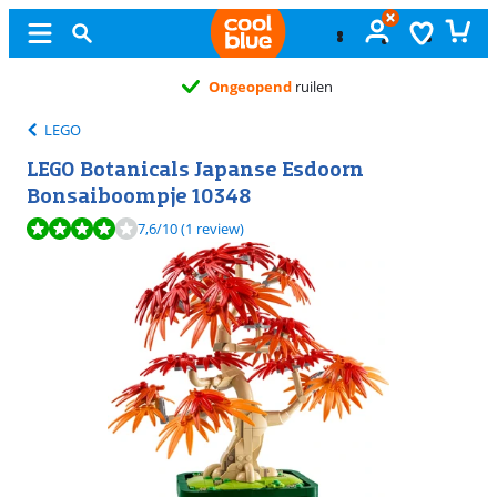
Ongeopend
ruilen
LEGO
LEGO Botanicals Japanse Esdoorn
Bonsaiboompje 10348
Beoordeling is 7,6 van de 10, gebaseerd op 1 review.
7,6
/10
(1 review)