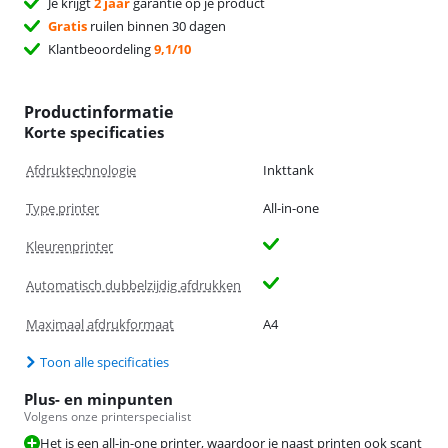
Je krijgt
2 jaar
garantie op je product
Gratis
ruilen binnen 30 dagen
Klantbeoordeling
9,1/10
Productinformatie
Korte specificaties
Afdruktechnologie
Inkttank
Type printer
All-in-one
Kleurenprinter
Automatisch dubbelzijdig afdrukken
Maximaal afdrukformaat
A4
Toon alle specificaties
Plus- en minpunten
Volgens onze printerspecialist
Het is een all-in-one printer, waardoor je naast printen ook scant