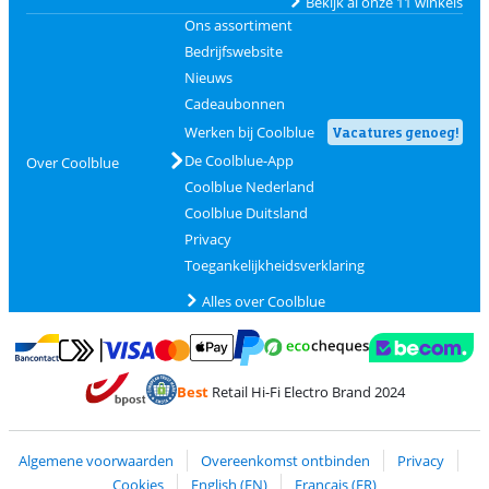
Bekijk al onze 11 winkels
Ons assortiment
Bedrijfswebsite
Nieuws
Cadeaubonnen
Werken bij Coolblue
Vacatures genoeg!
De Coolblue-App
Over Coolblue
Coolblue Nederland
Coolblue Duitsland
Privacy
Toegankelijkheidsverklaring
Alles over Coolblue
Betalen met MasterCard en Visa via ClickToPay
Betalen met Ecocheques
Betalen met Bancontact
Betalen met ApplePay
Webshop Trustmar
Betalen met PayPal
Best
Retail Hi-Fi Electro Brand 2024
Trustprofile van Coolblue
Verzending en bezorging met bPost
Algemene voorwaarden
Overeenkomst ontbinden
Privacy
Cookies
English (EN)
Français (FR)