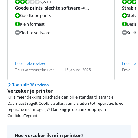
Beoordeling is 5,2 van de 10.
Beoordeling i
5,2
/10
Goede prints, slechte software ->
Strak d
dealbreaker
Goedkope prints
Stofvr
Klein formaat
Desig
Slechte software
Snelh
Lees hele review
Lees hel
Beoordeling door:
Datum:
Beoordeling 
Datum:
Thuiskantoorgebruiker
15 januari 2025
Emiel
Toon alle 38 reviews
Verzeker je printer
Krijg meer dekking bij schade dan bij je standaard garantie.
Daarnaast regelt Coolblue alles: van afsluiten tot reparatie. Is een
reparatie niet mogelijk? Dan krijg je de aankoopprijs in
CoolblueTegoed.
Hoe verzeker ik mijn printer?