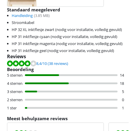
Standaard meegeleverd
Handleiding
(
3.85
MB)
Stroomkabel
HP 32 XL inktflesje zwart (nodig voor installatie, volledig gevuld)
HP 31 inktflesje cyaan (nodig voor installatie, volledig gevuld)
HP 31 inktflesje magenta (nodig voor installatie, volledig gevuld)
HP 31 inktflesje geel (nodig voor installatie, volledig gevuld)
Reviews
Beoordeling is 8,4 van de 10, gebaseerd op 38 reviews.
8,4
/10
(38 reviews)
Beoordeling
5 sterren
14
4 sterren
18
3 sterren
5
2 sterren
0
1 ster
1
Meest behulpzame reviews