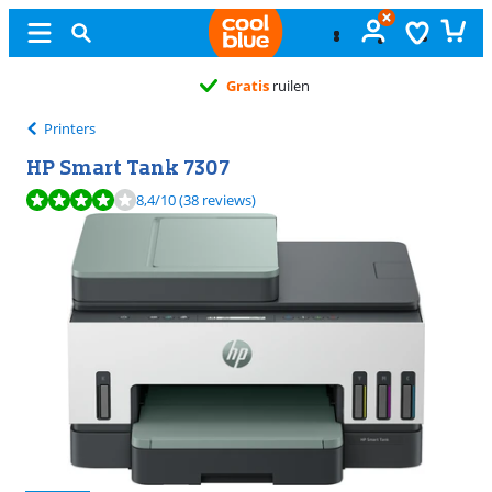
Gratis
ruilen
Printers
HP Smart Tank 7307
Beoordeling is 8,4 van de 10, gebaseerd op 38 reviews.
8,4
/10
(38 reviews)