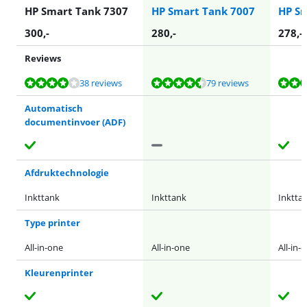
HP Smart Tank 7307
HP Smart Tank 7007
HP Sm
300
,-
280
,-
278
,-
Reviews
Beoordeling is 8,4 van de 10, gebaseerd op 38 reviews.
Beoordeling is 8,7 van de 10, gebaseerd op 79 reviews.
Beoordeling is 8,9 van de 10, gebaseerd op 19 reviews.
38 reviews
79 reviews
Automatisch
documentinvoer (ADF)
Afdruktechnologie
Inkttank
Inkttank
Inktta
Type printer
All-in-one
All-in-one
All-in-
Kleurenprinter