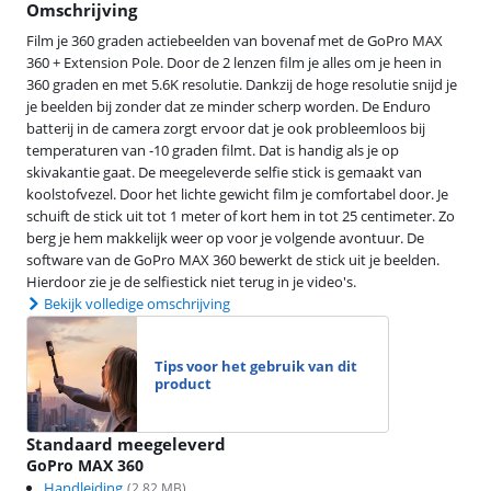
Omschrijving
Film je 360 graden actiebeelden van bovenaf met de GoPro MAX
360 + Extension Pole. Door de 2 lenzen film je alles om je heen in
360 graden en met 5.6K resolutie. Dankzij de hoge resolutie snijd je
je beelden bij zonder dat ze minder scherp worden. De Enduro
batterij in de camera zorgt ervoor dat je ook probleemloos bij
temperaturen van -10 graden filmt. Dat is handig als je op
skivakantie gaat. De meegeleverde selfie stick is gemaakt van
koolstofvezel. Door het lichte gewicht film je comfortabel door. Je
schuift de stick uit tot 1 meter of kort hem in tot 25 centimeter. Zo
berg je hem makkelijk weer op voor je volgende avontuur. De
software van de GoPro MAX 360 bewerkt de stick uit je beelden.
Hierdoor zie je de selfiestick niet terug in je video's.
Bekijk volledige omschrijving
Tips voor het gebruik van dit
product
Standaard meegeleverd
GoPro MAX 360
Handleiding
(
2.82
MB)