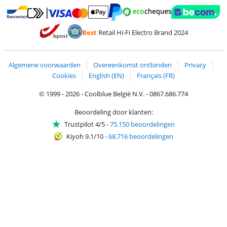
Betalen met MasterCard en Visa via ClickToPay
Betalen met Ecocheques
Betalen met Bancontact
Betalen met ApplePay
Webshop Trustmar
Betalen met PayPal
Best
Retail Hi-Fi Electro Brand 2024
Trustprofile van Coolblue
Verzending en bezorging met bPost
Algemene voorwaarden
Overeenkomst ontbinden
Privacy
Cookies
English (EN)
Français (FR)
© 1999 - 2026 - Coolblue België N.V. - 0867.686.774
Beoordeling door klanten:
Trustpilot 4/5
-
75.150 beoordelingen
Kiyoh 9.1/10
-
68.716 beoordelingen