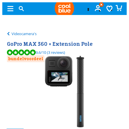
Gratis
ruilen
Videocamera's
GoPro MAX 360 + Extension Pole
Beoordeling is 9,6 van de 10, gebaseerd op 3 reviews.
9,6
/10
(3 reviews)
bundelvoordeel