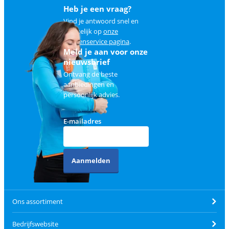
Heb je een vraag?
Vind je antwoord snel en
makkelijk op
onze
klantenservice pagina
.
Meld je aan voor onze
nieuwsbrief
Ontvang de beste
aanbiedingen en
persoonlijk advies.
E-mailadres
Aanmelden
Ons assortiment
Bedrijfswebsite