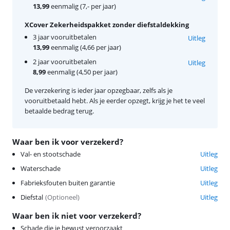
13,99
eenmalig (7,- per jaar)
XCover Zekerheidspakket zonder diefstaldekking
3 jaar vooruitbetalen
Uitleg
13,99
eenmalig (4,66 per jaar)
2 jaar vooruitbetalen
Uitleg
8,99
eenmalig (4,50 per jaar)
De verzekering is ieder jaar opzegbaar, zelfs als je
vooruitbetaald hebt. Als je eerder opzegt, krijg je het te veel
betaalde bedrag terug.
Waar ben ik voor verzekerd?
Val- en stootschade
Uitleg
Waterschade
Uitleg
Fabrieksfouten buiten garantie
Uitleg
Diefstal
(
Optioneel
)
Uitleg
Waar ben ik niet voor verzekerd?
Schade die je bewust veroorzaakt