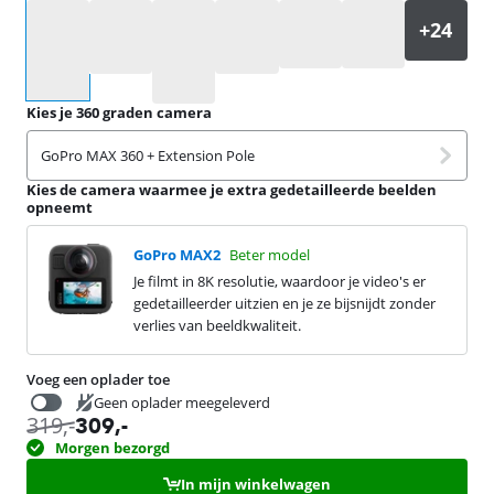
Selecteer een optie
Kies je 360 graden camera
GoPro MAX 360 + Extension Pole
Kies de camera waarmee je extra gedetailleerde beelden
opneemt
GoPro MAX2
Beter model
Je filmt in 8K resolutie, waardoor je video's er
gedetailleerder uitzien en je ze bijsnijdt zonder
verlies van beeldkwaliteit.
Voeg een oplader toe
Geen oplader meegeleverd
319
,-
309
,-
19,99
Morgen bezorgd
In mijn winkelwagen