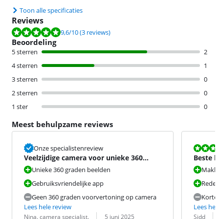
Toon alle specificaties
Reviews
Beoordeling is 9,6 van de 10, gebaseerd op 3 reviews.
9,6
/10
(3 reviews)
Beoordeling
5 sterren
2
4 sterren
1
3 sterren
0
2 sterren
0
1 ster
0
Meest behulpzame reviews
Beoordeling i
Onze specialistenreview
Veelzijdige camera voor unieke 360
Beste b
graden beelden
Unieke 360 graden beelden
Makke
Gebruiksvriendelijke app
Redeli
Geen 360 graden voorvertoning op camera
Korte 
Lees hele review
Lees hel
Beoordeling door:
Datum:
Beoordeling 
Datum:
Nina. camera specialist.
5 juni 2025
Sidd